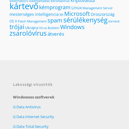
Kriptovaluta
koronavírus
kiberháború
kibertámadás
kártevő
kémprogram
Linux
Management Server
Microsoft
mesterséges intelligencia
Oroszország
MI
sérülékenység
spam
OS X
torrent
Patch Management
trójai
Windows
Ukrajna
Virus Bulletin
zsarolóvírus
átverés
Lakossági vírusirtók
Windowsos szoftverek
G Data Antivirus
G Data Internet Security
G Data Total Security