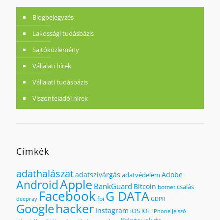
Blogbejegyzés
Lakossági tudásbázis
Sajtóközlemény
Vállalati hírek
Vállalati tudásbázis
Viszonteladói hírek
Címkék
adathalászat
adatszivárgás
Adobe
adatvédelem
Apple
Android
BankGuard
Bitcoin
csalás
botnet
Facebook
G DATA
fbi
deepray
GDPR
hacker
Google
Instagram
iOS
IOT
iPhone
Jelszó