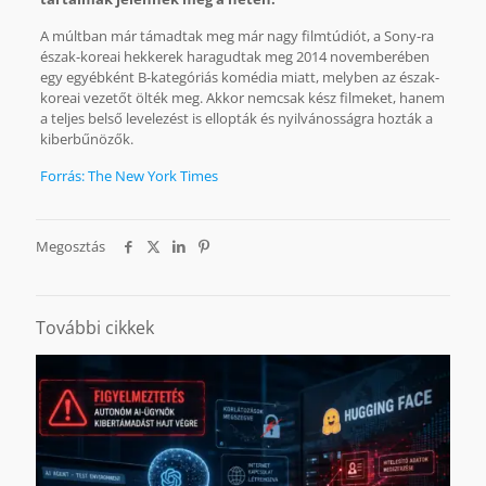
A múltban már támadtak meg már nagy filmtúdiót, a Sony-ra
észak-koreai hekkerek haragudtak meg 2014 novemberében
egy egyébként B-kategóriás komédia miatt, melyben az észak-
koreai vezetőt ölték meg. Akkor nemcsak kész filmeket, hanem
a teljes belső levelezést is ellopták és nyilvánosságra hozták a
kiberbűnözők.
Forrás: The New York Times
Megosztás
További cikkek