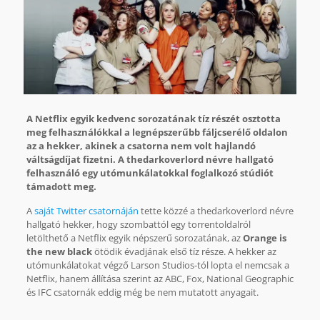
A Netflix egyik kedvenc sorozatának tíz részét osztotta
meg felhasználókkal a legnépszerűbb fáljcserélő oldalon
az a hekker, akinek a csatorna nem volt hajlandó
váltságdíjat fizetni. A thedarkoverlord névre hallgató
felhasználó egy utómunkálatokkal foglalkozó stúdiót
támadott meg.
A
saját Twitter csatornáján
tette közzé a thedarkoverlord névre
hallgató hekker, hogy szombattól egy torrentoldalról
letölthető a Netflix egyik népszerű sorozatának, az
Orange is
the new black
ötödik évadjának első tíz része. A hekker az
utómunkálatokat végző Larson Studios-tól lopta el nemcsak a
Netflix, hanem állítása szerint az ABC, Fox, National Geographic
és IFC csatornák eddig még be nem mutatott anyagait.