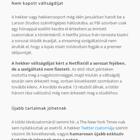
Nem kapott váltságdíjat
A hekker vagy hekkercsoport még idén januárban hatolt be a
Larson Studios számítógépes hálózatába, az FBI azonban csak
egy hónappal ezelőtt kezdte el értesíteni az érintett
csatornákat a történtekről. A Netflix június 9-én tervezte kiadni
a sorozat ötödik évadját, a streaming szolgáltatónál nem
árulták el, hogy a lopás miatt módosítani fogják-e a premier
időpontját.
A hekker váltságdíjat kért a Netflixtől a sorozat fejében,
de a szolgáltató nem fizetett.
Az első részt pénteken
osztotta meg a nagyközönséggel, majd miután a váltságdíj
ezután sem érkezett meg, sorban következett szombaton a
további kilenc. A korábbi évadok 13 részből állnak, a többi
három rész valószínű még nem érkezett meg a stúdióhoz.
Újabb tartalmak jöhetnek
A többi tévécsatornáról semmi hír, a The New York Times-nak
sem nyilatkoztak az esetről. A hekker
Twitter csatornája
szerint
viszont ők következnek, vagyis
hamarosan újabb exkluzív
tartalmak jelennek meg a neten.