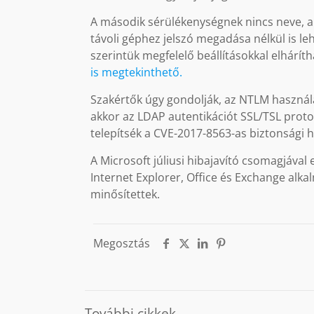
A második sérülékenységnek nincs neve, a
távoli géphez jelszó megadása nélkül is le
szerintük megfelelő beállításokkal elhárít
is megtekinthető.
Szakértők úgy gondolják, az NTLM használa
akkor az LDAP autentikációt SSL/TSL prot
telepítsék a CVE-2017-8563-as biztonsági h
A Microsoft júliusi hibajavító csomagjával
Internet Explorer, Office és Exchange alka
minősítettek.
Megosztás
További cikkek