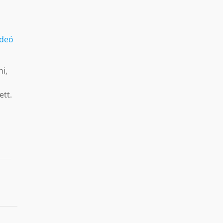
ideó
i,
ett.