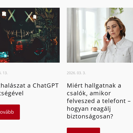
. 13.
2026. 03. 3.
halászat a ChatGPT
Miért hallgatnak a
tségével
csalók, amikor
felveszed a telefont –
hogyan reagálj
Tovább
biztonságosan?