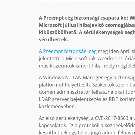
A Preempt cég biztonsági csapata két W
Microsoft júliusi hibajavító csomagjában
kiküszöbölhető. A sérülékenységek segí
sérülhettek.
A
Preempt biztonsági cég
még idén április
jelentette a Microsoftnak. A redmonti óriás
másik szerintük ismert hiba, mely megfelel
A Windows NT LAN Manager egy biztonság
platformot helyettesíti. Szakértők szerint
domén adminisztrátor felhasználókat tudn
LDAP szerver bejelentkezés és RDP korláto
közleményében.
Az első sérülékenység, a CVE-2017-8563 a 
kapcsolatos. Ez a protokoll a közbeékelő
készíthetnek egy teljes jogú admin felhas