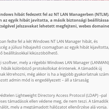
indows hibát fedezett fel az NT LAN Managerben (NTLM)
 az egyik hibát javította, a másik biztonsági beállítássa
tségével jelszavakat lehetett megfejteni, webes domain
ban fedte fel a két Windows NT LAN Manager hibát, és
cég a júliusi hibajavító csomagban az egyik hibát kijavította,
ő beállításokkal kiküszöbölhető.
i szoftver, mely a régebbi Windows LAN Manager (LANMAN
 a hibák különböző protokollokat érintenek. A támadók új
ak létrehozni, még akkor is ha a legjobb gyakorlatnak szám
zott admin mód is engedélyezett – áll a társaság
védtelen Lightweight Directory Access Protocol (LDAP) –pal
déses támadások ellen védene meg, de nem teszi. A támadók
ználót, mely a megtámadott hálózatot ellenőrzése alá vonja.