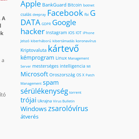
Apple
BankGuard
Bitcoin
botnet
Facebook
G
csalás
fbi
deepray
. A
DATA
Google
GDPR
l
hacker
Instagram
iOS
ek
IOT
iPhone
koronavírus
kiberháború
kibertámadás
Jelszó
kártevő
Kriptovaluta
kémprogram
Linux
Management
 a
mesterséges intelligencia
MI
Server
Microsoft
Oroszország
OS X
Patch
)
spam
Management
sérülékenység
torrent
ító
trójai
Ukrajna
Virus Bulletin
zsarolóvírus
Windows
átverés