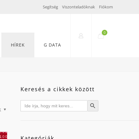
Segítség
Viszonteladóknak
Fiókom
0
HÍREK
G DATA
Keresés a cikkek között
Search
Search Button
for:
k
Kategóriák