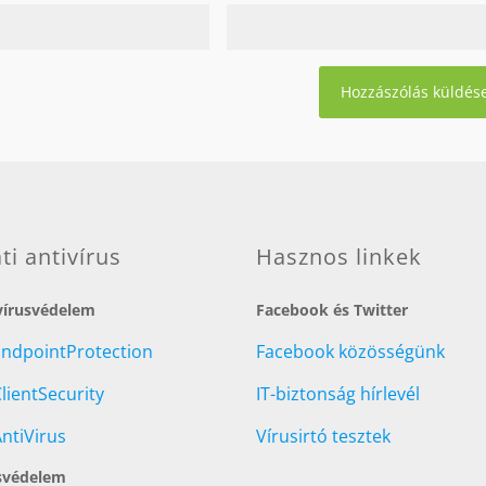
ati antivírus
Hasznos linkek
 vírusvédelem
Facebook és Twitter
EndpointProtection
Facebook közösségünk
lientSecurity
IT-biztonság hírlevél
ntiVirus
Vírusirtó tesztek
svédelem