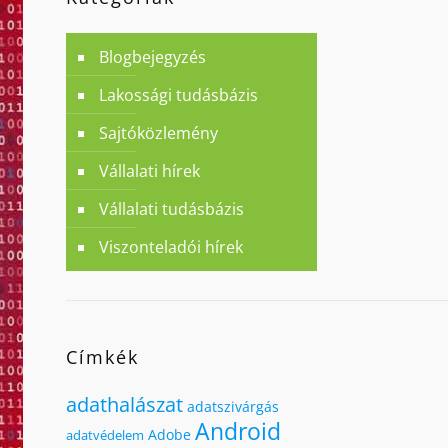
Blogbejegyzés
Lakossági tudásbázis
Sajtóközlemény
Vállalati hírek
Vállalati tudásbázis
Viszonteladói hírek
Címkék
adathalászat
adatszivárgás
Android
Adobe
adatvédelem