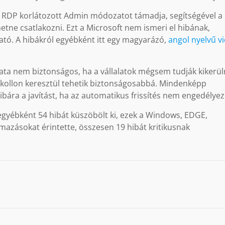
 RDP korlátozott Admin módozatot támadja, segítségével a
hetne csatlakozni. Ezt a Microsoft nem ismeri el hibának,
ható. A hibákról egyébként itt egy magyarázó,
angol nyelvű v
ta nem biztonságos, ha a vállalatok mégsem tudják kikerüln
okollon keresztül tehetik biztonságosabbá. Mindenképp
ibára a javítást, ha az automatikus frissítés nem engedélyez
 egyébként 54 hibát küszöbölt ki, ezek a Windows, EDGE,
lmazásokat érintette, összesen 19 hibát kritikusnak