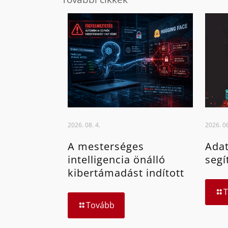
2026. 08. 4.
2026. 06
A mesterséges
Adat
intelligencia önálló
segí
kibertámadást indított
Tovább