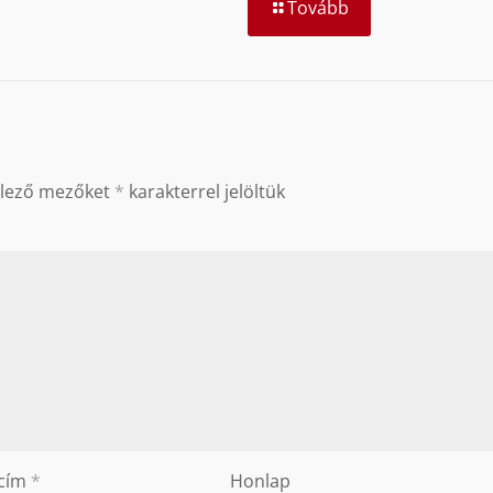
Tovább
elező mezőket
*
karakterrel jelöltük
 cím
*
Honlap