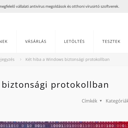
gfelelő vállalati antivírus megoldások és otthoni vírusirtó szoftverek.
NEK
VÁSÁRLÁS
LETÖLTÉS
TESZTEK
jegyzés
Két hiba a Windows biztonsági protokollban
 biztonsági protokollban
Címkék
Kategóriá