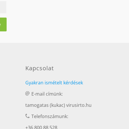
Kapcsolat
Gyakran ismételt kérdések
E-mail címünk:
tamogatas (kukac) virusirto.hu
Telefonszámunk:
+36 800 88 528