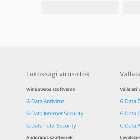
Lakossági vírusirtók
Vállal
Windowsos szoftverek
Vállalati
G Data Antivirus
G Data 
G Data Internet Security
G Data C
G Data Total Security
G Data A
Andoridos szoftverek
Levelezé