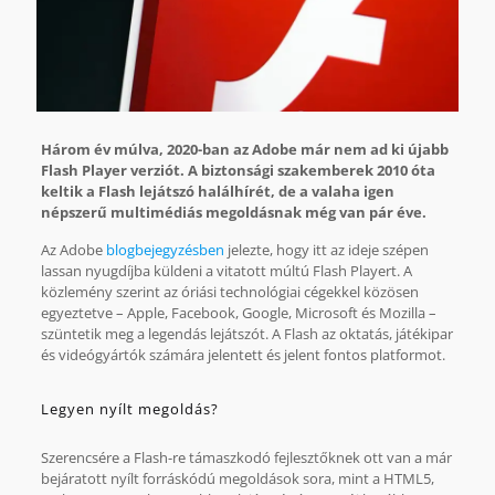
Három év múlva, 2020-ban az Adobe már nem ad ki újabb
Flash Player verziót. A biztonsági szakemberek 2010 óta
keltik a Flash lejátszó halálhírét, de a valaha igen
népszerű multimédiás megoldásnak még van pár éve.
Az Adobe
blogbejegyzésben
jelezte, hogy itt az ideje szépen
lassan nyugdíjba küldeni a vitatott múltú Flash Playert. A
közlemény szerint az óriási technológiai cégekkel közösen
egyeztetve – Apple, Facebook, Google, Microsoft és Mozilla –
szüntetik meg a legendás lejátszót. A Flash az oktatás, játékipar
és videógyártók számára jelentett és jelent fontos platformot.
Legyen nyílt megoldás?
Szerencsére a Flash-re támaszkodó fejlesztőknek ott van a már
bejáratott nyílt forráskódú megoldások sora, mint a HTML5,