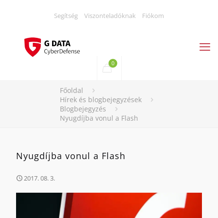
Segítség
Viszonteladóknak
Fiókom
0
Főoldal
Hírek és blogbejegyzések
Blogbejegyzés
Nyugdíjba vonul a Flash
Nyugdíjba vonul a Flash
2017. 08. 3.