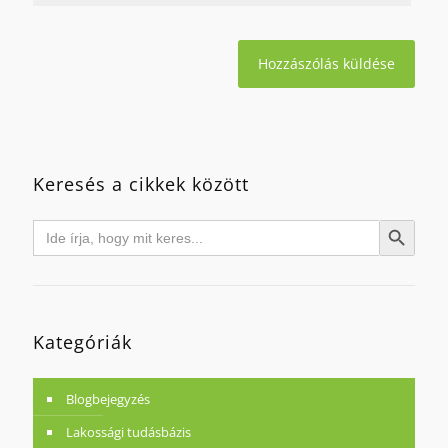
Keresés a cikkek között
Search
Search Button
for:
Kategóriák
Blogbejegyzés
Lakossági tudásbázis