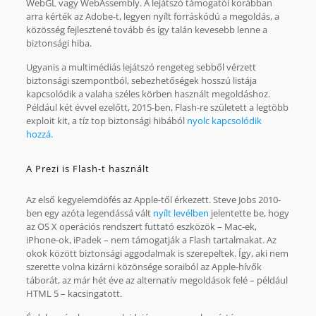
WebGL vagy WebAssembly. A lejátszó támogatói korábban
arra kérték az Adobe-t, legyen nyílt forráskódú a megoldás, a
közösség fejlesztené tovább és így talán kevesebb lenne a
biztonsági hiba.
Ugyanis a multimédiás lejátszó rengeteg sebből vérzett
biztonsági szempontból, sebezhetőségek hosszú listája
kapcsolódik a valaha széles körben használt megoldáshoz.
Például két évvel ezelőtt, 2015-ben, Flash-re született a legtöbb
exploit kit, a tíz top biztonsági hibából
nyolc kapcsolódik
hozzá.
A Prezi is Flash-t használt
Az első kegyelemdöfés az Apple-től érkezett. Steve Jobs 2010-
ben egy azóta legendássá vált
nyílt levélben
jelentette be, hogy
az OS X operációs rendszert futtató eszközök – Mac-ek,
iPhone-ok, iPadek – nem támogatják a Flash tartalmakat. Az
okok között biztonsági aggodalmak is szerepeltek. Így, aki nem
szerette volna kizárni közönsége soraiból az Apple-hívők
táborát, az már hét éve az alternatív megoldások felé – például
HTML 5 – kacsingatott.