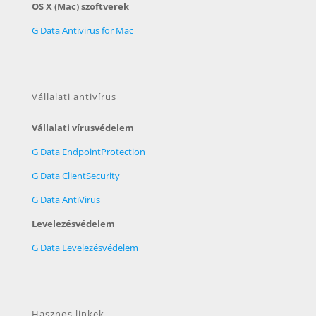
OS X (Mac) szoftverek
G Data Antivirus for Mac
Vállalati antivírus
Vállalati vírusvédelem
G Data EndpointProtection
G Data ClientSecurity
G Data AntiVirus
Levelezésvédelem
G Data Levelezésvédelem
Hasznos linkek