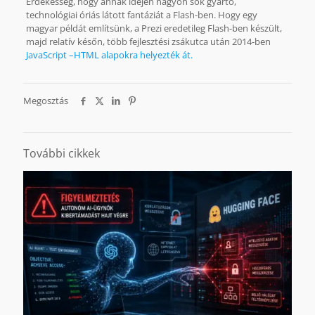
Érdekesség, hogy annak idején nagyon sok gyártó,
technológiai óriás látott fantáziát a Flash-ben. Hogy egy
magyar példát említsünk, a Prezi eredetileg Flash-ben készült,
majd relatív későn, több fejlesztési zsákutca után 2014-ben
JavaScript –HTML alapokra helyezték át.
Megosztás
További cikkek