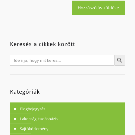
Keresés a cikkek között
Search
Search Button
for:
Kategóriák
Blogbejegyzés
Lakossági tudásbázis
Sajtóközlemény