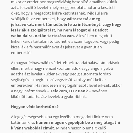
mikor az eredetihez megszólalásig hasonlító emailben küldik
azt a felszólító levelet, mely meggondolatlanul arra készteti
őket, hogy a megadott linkre kattintsanak. Például arra
szólítják fel az embereket, hogy
változtassák meg
jelszavukat, mert támadás érte az intézményt, vagy hogy
lezárják a szolgáltatást, ha nem látogat el az adott
weboldalra, netán tartozása van.
A levélben megadott
linken káros tartalom töltődhet le a számítógépre, vagy pedig
kicsalják a felhasználónevet és jelszavat a gyanútlan
emberektől.
A magyar felhasználók védettebbek az adathalász támadások
ellen, mert a nagy nemzetközi támadók vagy angol nyelvű
adathalász levelet küldenek vagy pedig automata fordító
segítségével megírt a szövegezésűt, ami gyanút kelt az
emberekben. Ha rendesen megfogalmazott levél érkezik, akkor
a nagy intézmények –
Telekom, OTP Bank
– nevében
kiküldött adathalász levelek a gyakoribbak.
Hogyan védekezhetünk?
A legegészségesebb, ha egy levélben megadott linkre nem
kattintunk rá,
hanem magunk gépeljük be a meglátogatni
kívánt weboldal címét.
Minden hasonló emailt kellő