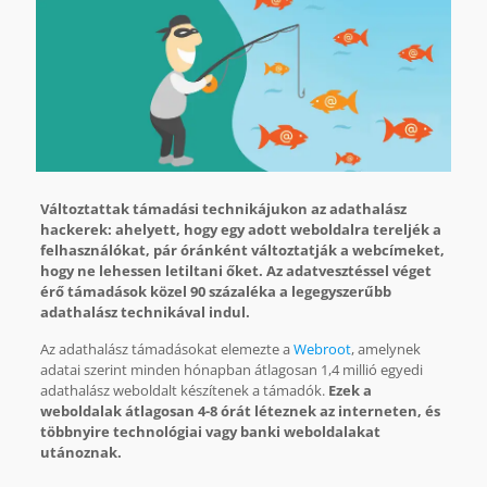
Változtattak támadási technikájukon az adathalász
hackerek: ahelyett, hogy egy adott weboldalra tereljék a
felhasználókat, pár óránként változtatják a webcímeket,
hogy ne lehessen letiltani őket. Az adatvesztéssel véget
érő támadások közel 90 százaléka a legegyszerűbb
adathalász technikával indul.
Az adathalász támadásokat elemezte a
Webroot
, amelynek
adatai szerint minden hónapban átlagosan 1,4 millió egyedi
adathalász weboldalt készítenek a támadók.
Ezek a
weboldalak átlagosan 4-8 órát léteznek az interneten, és
többnyire technológiai vagy banki weboldalakat
utánoznak.