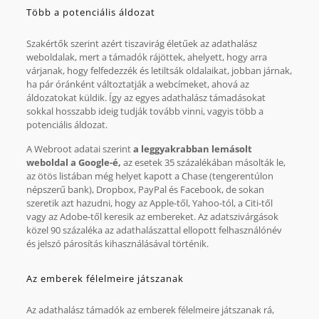
Több a potenciális áldozat
Szakértők szerint azért tiszavirág életűek az adathalász
weboldalak, mert a támadók rájöttek, ahelyett, hogy arra
várjanak, hogy felfedezzék és letiltsák oldalaikat, jobban járnak,
ha pár óránként változtatják a webcímeket, ahová az
áldozatokat küldik. Így az egyes adathalász támadásokat
sokkal hosszabb ideig tudják tovább vinni, vagyis több a
potenciális áldozat.
A Webroot adatai szerint
a leggyakrabban lemásolt
weboldal a Google-é,
az esetek 35 százalékában másolták le,
az ötös listában még helyet kapott a Chase (tengerentúlon
népszerű bank), Dropbox, PayPal és Facebook, de sokan
szeretik azt hazudni, hogy az Apple-től, Yahoo-tól, a Citi-től
vagy az Adobe-től keresik az embereket. Az adatszivárgások
közel 90 százaléka az adathalászattal ellopott felhasználónév
és jelszó párosítás kihasználásával történik.
Az emberek félelmeire játszanak
Az adathalász támadók az emberek félelmeire játszanak rá,