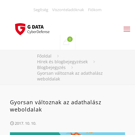
Segítség
Viszonteladóknak
Fiókom
0
Főoldal
Hírek és blogbejegyzések
Blogbejegyzés
Gyorsan változnak az adathalász
weboldalak
Gyorsan változnak az adathalász
weboldalak
2017. 10. 10.