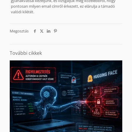
gyanakvással kezeljünk, és vizsgáljuk meg közelebbről, hogy
pontosan milyen email címről érkezett, ez elárulja a támadó
valódi kilétét.
Megosztás
További cikkek