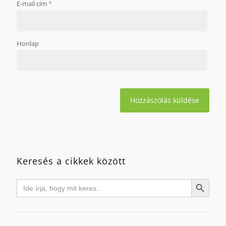
E-mail cím
*
Honlap
Keresés a cikkek között
Search
Search Button
for: