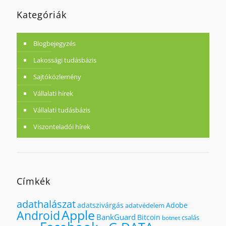
Kategóriák
Blogbejegyzés
Lakossági tudásbázis
Sajtóközlemény
Vállalati hírek
Vállalati tudásbázis
Viszonteladói hírek
Címkék
adathalászat
adatszivárgás
Adobe
adatvédelem
Apple
Android
BankGuard
Bitcoin
csalás
botnet