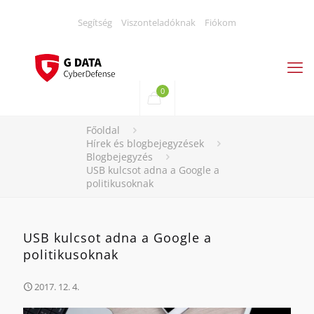
Segítség
Viszonteladóknak
Fiókom
0
Főoldal
Hírek és blogbejegyzések
Blogbejegyzés
USB kulcsot adna a Google a
politikusoknak
USB kulcsot adna a Google a
politikusoknak
2017. 12. 4.