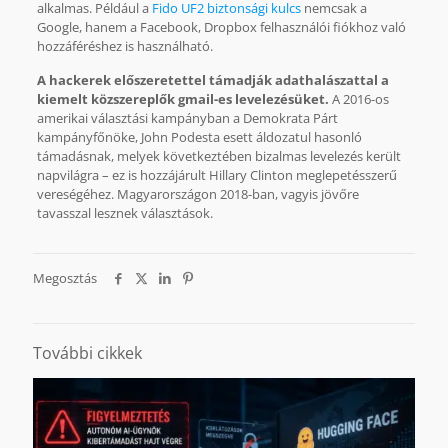
alkalmas. Például a
Fido UF2 biztonsági kulcs
nemcsak a
Google, hanem a Facebook, Dropbox felhasználói fiókhoz való
hozzáféréshez is használható.
A hackerek előszeretettel támadják adathalászattal a
kiemelt közszereplők gmail-es levelezésüket.
A 2016-os
amerikai választási kampányban a Demokrata Párt
kampányfőnöke, John Podesta esett áldozatul hasonló
támadásnak, melyek következtében bizalmas levelezés került
napvilágra – ez is hozzájárult Hillary Clinton meglepetésszerű
vereségéhez. Magyarországon 2018-ban, vagyis jövőre
tavasszal lesznek választások.
Megosztás
További cikkek