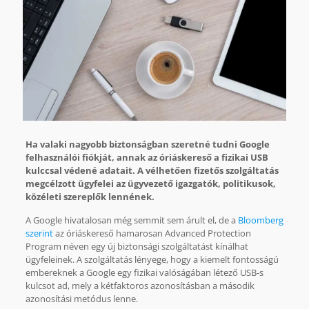
Ha valaki nagyobb biztonságban szeretné tudni Google
felhasználói fiókját, annak az óriáskereső a fizikai USB
kulccsal védené adatait. A vélhetően fizetős szolgáltatás
megcélzott ügyfelei az ügyvezető igazgatók, politikusok,
közéleti szereplők lennének.
A Google hivatalosan még semmit sem árult el, de a
Bloomberg
szerint
az óriáskereső hamarosan Advanced Protection
Program néven egy új biztonsági szolgáltatást kínálhat
ügyfeleinek. A szolgáltatás lényege, hogy a kiemelt fontosságú
embereknek a Google egy fizikai valóságában létező USB-s
kulcsot ad, mely a kétfaktoros azonosításban a második
azonosítási metódus lenne.