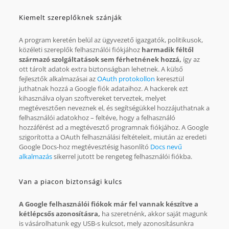
Kiemelt szereplőknek szánják
A program keretén belül az ügyvezető igazgatók, politikusok,
közéleti szereplők felhasználói fiókjához
harmadik féltől
származó szolgáltatások sem férhetnének hozzá,
így az
ott tárolt adatok extra biztonságban lehetnek. A külső
fejlesztők alkalmazásai az
OAuth protokollon
keresztül
juthatnak hozzá a Google fiók adataihoz. A hackerek ezt
kihasználva olyan szoftvereket terveztek, melyet
megtévesztően neveznek el, és segítségükkel hozzájuthatnak a
felhasználói adatokhoz – feltéve, hogy a felhasználó
hozzáférést ad a megtévesztő programnak fiókjához. A Google
szigorította a OAuth felhasználási feltételeit, miután az eredeti
Google Docs-hoz megtévesztésig hasonlító
Docs nevű
alkalmazás
sikerrel jutott be rengeteg felhasználói fiókba.
Van a piacon biztonsági kulcs
A Google felhasználói fiókok már fel vannak készítve a
kétlépcsős azonosításra,
ha szeretnénk, akkor saját magunk
is vásárolhatunk egy USB-s kulcsot, mely azonosításunkra