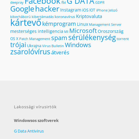
Facebook
G DATA
fbi
deepray
GDPR
hacker
Google
Instagram
iOS
IOT
iPhone
Jelszó
Kriptovaluta
koronavírus
kiberháború
kibertámadás
kártevő
kémprogram
Linux
Management Server
Microsoft
mesterséges intelligencia
Oroszország
MI
sérülékenység
spam
OS X
torrent
Patch Management
trójai
Windows
Ukrajna
Virus Bulletin
zsarolóvírus
átverés
Lakossági vírusirtók
Windowsos szoftverek
G Data Antivirus