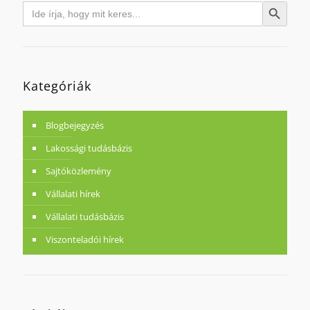
Search
Search Button
for:
Kategóriák
Blogbejegyzés
Lakossági tudásbázis
Sajtóközlemény
Vállalati hírek
Vállalati tudásbázis
Viszonteladói hírek