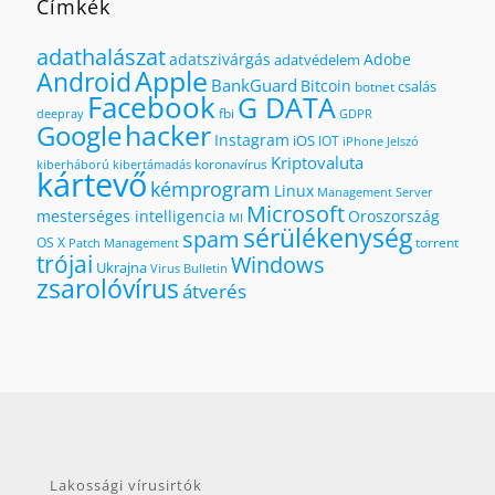
Címkék
adathalászat
adatszivárgás
Adobe
adatvédelem
Apple
Android
BankGuard
Bitcoin
csalás
botnet
Facebook
G DATA
fbi
deepray
GDPR
hacker
Google
Instagram
iOS
IOT
iPhone
Jelszó
Kriptovaluta
koronavírus
kiberháború
kibertámadás
kártevő
kémprogram
Linux
Management Server
Microsoft
mesterséges intelligencia
Oroszország
MI
sérülékenység
spam
OS X
torrent
Patch Management
trójai
Windows
Ukrajna
Virus Bulletin
zsarolóvírus
átverés
Lakossági vírusirtók