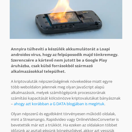
Annyira túlhevíti a készülék akkumulátorát a Loapi
androidos vírus, hogy az felpúposodik majd tönkremegy.
Szerencsére a kártevő nem jutott be a Google Play
áruházba, csak külső forrásokból származó
alkalmazásokkal települhet.
A kriptovaluták népszerűségének növekedése miatt egyre
több weboldalon jelennek meg olyan JavaScript alapú
alkalmazások, melyek számítógépünk processzorának
számítási kapacitását kölcsönözve kriptovalutákat bányásznak
–
ahogy azt korábban a G DATA blogjában is megírtuk
.
Olyan népszerű és egyébként törvényesen működő oldalak,
mint a Streamango, Rapidvideo vagy OnlineVideoConverter is
bevetették már ezt a trükköt. Ha ezeken az oldalakon többet
időzünk az asztali gépünk böngészőjével, akkor azt vesszük