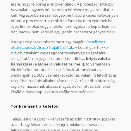
észre, hogy felpörög a hűtőventilátor. A processzor intenzív
használata ugyanis hőt termel, a hűtéshez meg a ventilátor
kell. Míg azonban a számítógép ventilátora képes hatékonyan
hűteni a processzort, a mobiltelefonokba nem építenek be
ilyet. Ennek oka, hogy a telefon önmagában is képes leadni a
hőt, hacsak nem kerül rá egy igazán processzorigényes trójai.
A Kaspersky szakemberei most egy magát
vírusellenes
alkalmazásnak álcázó trójait találtak
. A Loapi igazi hekker
svájcibicskaként képes egy sor tevékenyég elvégzésére:
szolgáltatás megtagadás támadás indítása,
kriptovaluta
bányászása (a Monero valutát termeli),
folyamatosan
hirdetéseket mutat a felhasználónak, átirányíthatja a
webforgalmat, SMS üzeneteket küldhet, valamint letölthet és
telepíthet további alkalmazásokat is. A trójai több biztonsági
cég alkalmazásának álcázza magát, de felnőtt tartalmakat
kínáló oldalak app-jaként is találkoztak már vele.
Tönkrement a telefon
Településkor a Loapi kikényszeríti az adminisztrátori jogokat
azzal, hogy folyamatosan felugró ablakokkal zavarja a
felhasználót. Ezt megadva az alkalmazás szabadon