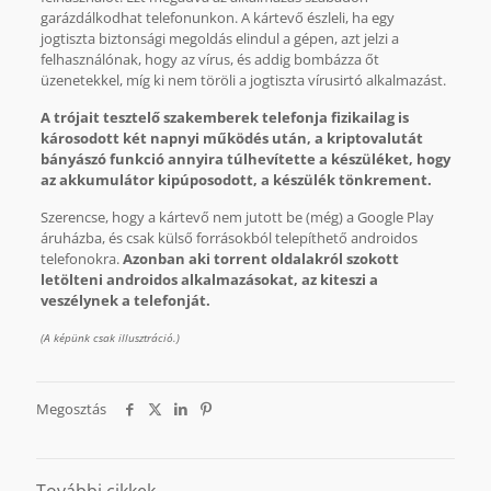
garázdálkodhat telefonunkon. A kártevő észleli, ha egy
jogtiszta biztonsági megoldás elindul a gépen, azt jelzi a
felhasználónak, hogy az vírus, és addig bombázza őt
üzenetekkel, míg ki nem töröli a jogtiszta vírusirtó alkalmazást.
A trójait tesztelő szakemberek telefonja fizikailag is
károsodott két napnyi működés után, a kriptovalutát
bányászó funkció annyira túlhevítette a készüléket, hogy
az akkumulátor kipúposodott, a készülék tönkrement.
Szerencse, hogy a kártevő nem jutott be (még) a Google Play
áruházba, és csak külső forrásokból telepíthető androidos
telefonokra.
Azonban aki torrent oldalakról szokott
letölteni androidos alkalmazásokat, az kiteszi a
veszélynek a telefonját.
(A képünk csak illusztráció.)
Megosztás
További cikkek