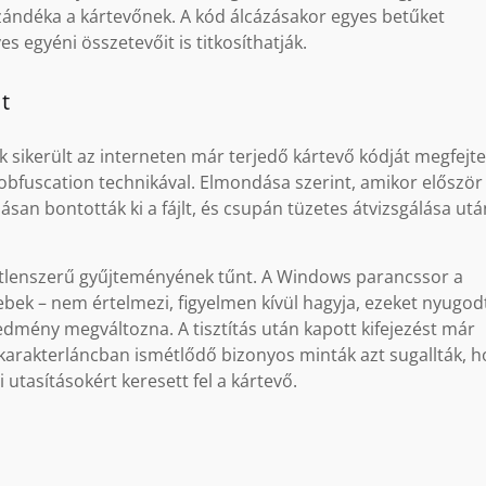
zándéka a kártevőnek. A kód álcázásakor egyes betűket
s egyéni összetevőit is titkosíthatják.
t
 sikerült az interneten már terjedő kártevő kódját megfejte
obfuscation technikával. Elmondása szerint, amikor először
ásan bontották ki a fájlt, és csupán tüzetes átvizsgálása utá
letlenszerű gyűjteményének tűnt. A Windows parancssor a
yebek – nem értelmezi, figyelmen kívül hagyja, ezeket nyugo
eredmény megváltozna. A tisztítás után kapott kifejezést már
ú karakterláncban ismétlődő bizonyos minták azt sugallták, 
utasításokért keresett fel a kártevő.