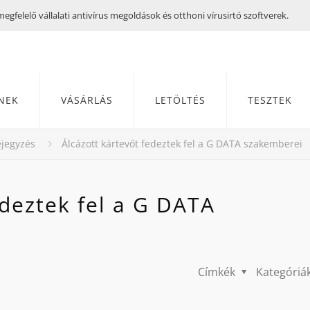
gfelelő vállalati antivírus megoldások és otthoni vírusirtó szoftverek.
NEK
VÁSÁRLÁS
LETÖLTÉS
TESZTEK
jegyzés
Álcázott kártevőt fedeztek fel a G DATA szakemberei
edeztek fel a G DATA
Címkék
Kategóriá