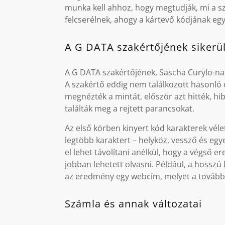
munka kell ahhoz, hogy megtudják, mi a s
felcserélnek, ahogy a kártevő kódjának egye
A G DATA szakértőjének sikerül
A G DATA szakértőjének, Sascha Curylo-nak
A szakértő eddig nem találkozott hasonló 
megnézték a mintát, először azt hitték, hib
találták meg a rejtett parancsokat.
Az első körben kinyert kód karakterek vé
legtöbb karaktert – helyköz, vessző és eg
el lehet távolítani anélkül, hogy a végső 
jobban lehetett olvasni. Például, a hossz
az eredmény egy webcím, melyet a további 
Számla és annak változatai