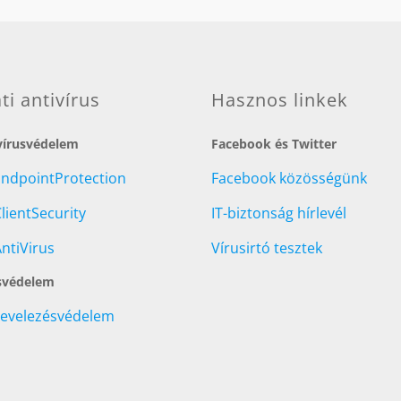
ati antivírus
Hasznos linkek
 vírusvédelem
Facebook és Twitter
EndpointProtection
Facebook közösségünk
lientSecurity
IT-biztonság hírlevél
ntiVirus
Vírusirtó tesztek
svédelem
Levelezésvédelem