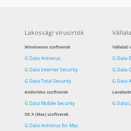
Lakossági vírusirtók
Vállal
Windowsos szoftverek
Vállalati
G Data Antivirus
G Data 
G Data Internet Security
G Data C
G Data Total Security
G Data A
Andoridos szoftverek
Levelezé
G Data Mobile Security
G Data 
OS X (Mac) szoftverek
G Data Antivirus for Mac