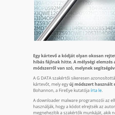
Egy kártevő a kódját olyan okosan rejte
hibás fájlnak hitte. A mélységi elemzés
módszerről van szó, melynek segítségév
A G DATA szakértői sikeresen azonosítottá
kártevőt, mely egy
új módszert használt r
Bohannon, a FireEye kutatója
írta le
.
A downloader malware programozói az elho
használják, hogy a kódot elrejtsék az auto
megnehezítik a szakértők munkáját, akik ne