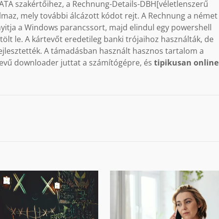
DATA szakértőihez, a Rechnung-Details-DBH[véletlenszerű
lmaz, mely további álcázott kódot rejt. A Rechnung a német
nyitja a Windows parancssort, majd elindul egy powershell
tölt le. A kártevőt eredetileg banki trójaihoz használták, de
fejlesztették. A támadásban használt hasznos tartalom a
nevű downloader juttat a számítógépre, és
tipikusan online