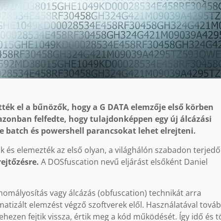
tték el a bűnözők, hogy a G DATA elemzője első körben
 azonban felfedte, hogy tulajdonképpen egy új álcázási
e batch és powershell parancsokat lehet elrejteni.
k és elemezték az első olyan, a világhálón szabadon terjedő
ejtőzésre.
A DOSfuscation nevű eljárást elsőként Daniel
mályosítás vagy álcázás (obfuscation) technikát arra
matizált elemzést végző szoftverek elől. Használatával tová
hezen fejtik vissza, értik meg a kód működését. Így idő és 