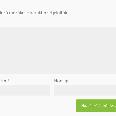
elező mezőket
*
karakterrel jelöltük
 cím
*
Honlap