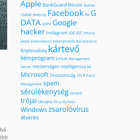
Apple
BankGuard
Bitcoin
botnet
Facebook
G
csalás
fbi
deepray
DATA
Google
GDPR
hacker
Instagram
iOS
IOT
iPhone
koronavírus
kiberháború
kibertámadás
Jelszó
kártevő
Kriptovaluta
kémprogram
Linux
Management
mesterséges intelligencia
MI
Server
Microsoft
Oroszország
OS X
Patch
spam
Management
sérülékenység
torrent
trójai
Ukrajna
Virus Bulletin
zsarolóvírus
Windows
átverés
bbá
több