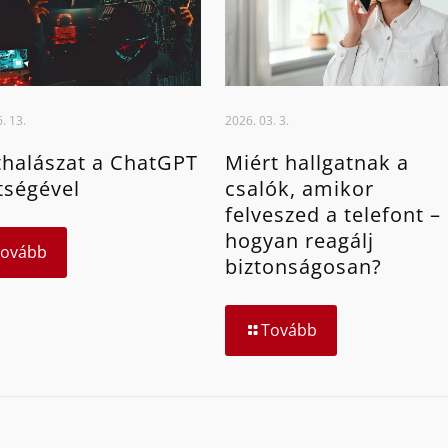
. 13.
2026. 03. 3.
halászat a ChatGPT
Miért hallgatnak a
tségével
csalók, amikor
felveszed a telefont –
hogyan reagálj
Tovább
biztonságosan?
Tovább