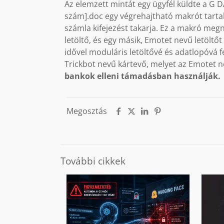
Az elemzett mintát egy ügyfél küldte a G 
szám].doc egy végrehajtható makrót tarta
számla kifejezést takarja. Ez a makró meg
letöltő, és egy másik, Emotet nevű letöltőt 
idővel moduláris letöltővé és adatlopóvá 
Trickbot nevű kártevő, melyet az Emotet 
bankok elleni támadásban használják.
Megosztás
További cikkek