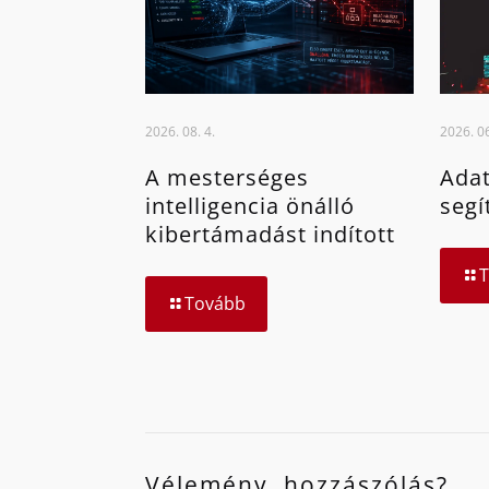
2026. 08. 4.
2026. 06
A mesterséges
Adat
intelligencia önálló
segí
kibertámadást indított
Tovább
Vélemény, hozzászólás?