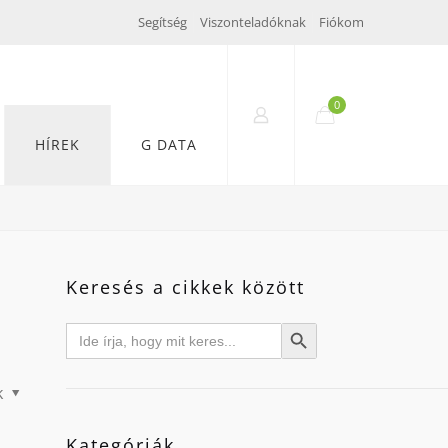
Segítség
Viszonteladóknak
Fiókom
0
HÍREK
G DATA
Keresés a cikkek között
Search
Search Button
for:
k
Kategóriák