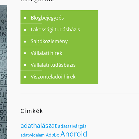
Blogbejegyzés
Lakossági tudásbázis
Sajtóközlemény
Vállalati hírek
Vállalati tudásbázis
Viszonteladói hírek
Címkék
adathalászat
adatszivárgás
Android
Adobe
adatvédelem