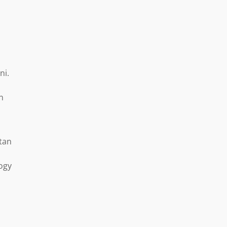
ni.
n
dtan
hogy