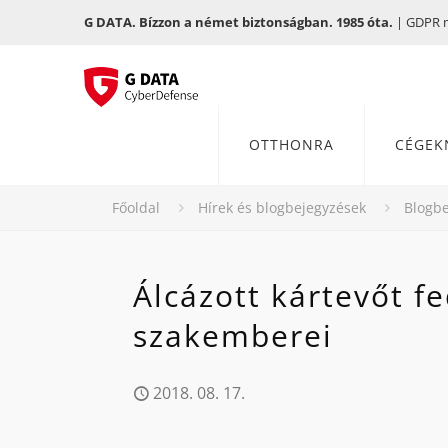
G DATA. Bízzon a német biztonságban. 1985 óta.
| GDPR me
OTTHONRA
CÉGEK
Főoldal
Hírek és blogbejegyzések
Blogbe
Álcázott kártevőt f
szakemberei
2018. 08. 17.