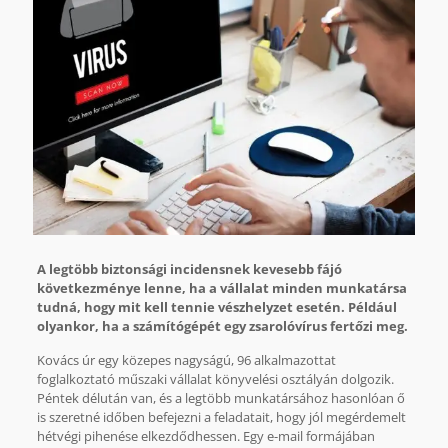
A legtöbb biztonsági incidensnek kevesebb fájó
következménye lenne, ha a vállalat minden munkatársa
tudná, hogy mit kell tennie vészhelyzet esetén. Például
olyankor, ha a számítógépét egy zsarolóvírus fertőzi meg.
Kovács úr egy közepes nagyságú, 96 alkalmazottat
foglalkoztató műszaki vállalat könyvelési osztályán dolgozik.
Péntek délután van, és a legtöbb munkatársához hasonlóan ő
is szeretné időben befejezni a feladatait, hogy jól megérdemelt
hétvégi pihenése elkezdődhessen. Egy e-mail formájában