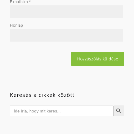
E-mail cím
*
Honlap
Keresés a cikkek között
Search
Search Button
for: