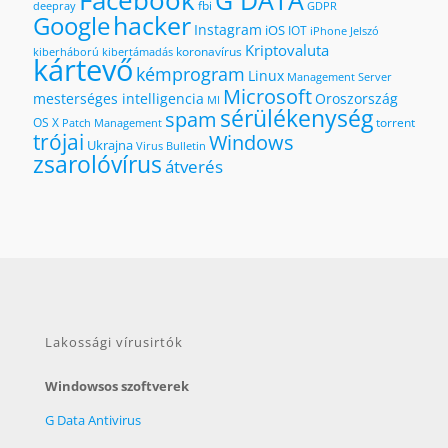
Facebook
G DATA
fbi
deepray
GDPR
hacker
Google
Instagram
iOS
IOT
iPhone
Jelszó
Kriptovaluta
koronavírus
kiberháború
kibertámadás
kártevő
kémprogram
Linux
Management Server
Microsoft
mesterséges intelligencia
Oroszország
MI
sérülékenység
spam
OS X
torrent
Patch Management
trójai
Windows
Ukrajna
Virus Bulletin
zsarolóvírus
átverés
Lakossági vírusirtók
Windowsos szoftverek
G Data Antivirus