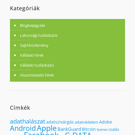
Kategóriák
Blogbejegyzés
Lakossági tudásbázis
Sajtóközlemény
Vállalati hírek
Vállalati tudásbázis
Viszonteladói hírek
Címkék
adathalászat
adatszivárgás
Adobe
adatvédelem
Apple
Android
BankGuard
Bitcoin
csalás
botnet