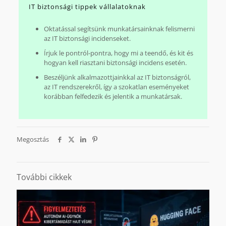
IT biztonsági tippek vállalatoknak
Oktatással segítsünk munkatársainknak felismerni
az IT biztonsági incidenseket.
Írjuk le pontról-pontra, hogy mi a teendő, és kit és
hogyan kell riasztani biztonsági incidens esetén.
Beszéljünk alkalmazottjainkkal az IT biztonságról,
az IT rendszerekről, így a szokatlan eseményeket
korábban felfedezik és jelentik a munkatársak.
Megosztás
További cikkek