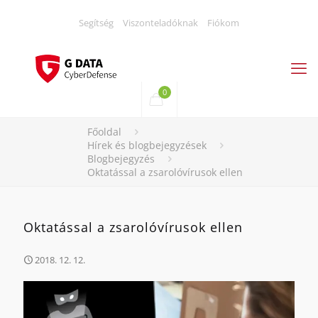
Segítség
Viszonteladóknak
Fiókom
0
Főoldal
Hírek és blogbejegyzések
Blogbejegyzés
Oktatással a zsarolóvírusok ellen
Oktatással a zsarolóvírusok ellen
2018. 12. 12.