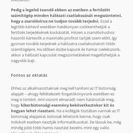
Pedig a legelső teendő ebben az esetben a fertőzött
számítógép minden hálózati csatlakozását megszüntetni,
hogy a zsarolóvírus ne tudjon tovább terjedni.
Ezzel a
legtöbb kártevő esetében hatékonyan csökkenthetjük a
fertőzés terjedésének kockázatát. Hiszen a zsarolóvírushoz
hasonló kártevők a maximális profitot tartják szem előtt, így
gyorsan tovább terjednek a hálózatra csatlakoztatott többi
számítógépre. Ha időben észbe kapunk és hamar cselekszünk,
akkor a hálózati kapcsolat megszüntetésével megelőzhetjük a
nagyobb bajt.
Fontos az oktatás
Ehhez az alkalmazottaknak meg kell tanítani az IT biztonság
alapjait – ahogy feltételezett forgatókönyvünk esetében ez
meg is történt. Ami viszont elmaradt: nem határozták meg,
hogy
kiberbiztonsági esemény bekövetkeztekor kit és
hogyan lehet riasztani.
Ha a kollégák tisztában vannak az IT
biztonság alapjaival, biztosak lehetünk benne, hogy csak
indokolt esetben riasztják informatikusokat. De lássuk be, még
mindig jobb több hamis riasztást kezelni, mint egy valós