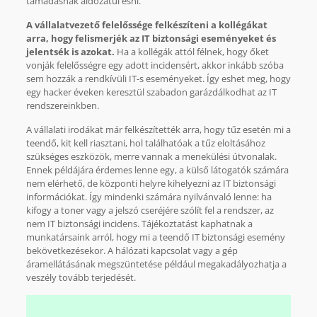
támadásnak áldozatul esni.
A vállalatvezető felelőssége felkészíteni a kollégákat
arra, hogy felismerjék az IT biztonsági eseményeket és
jelentsék is azokat.
Ha a kollégák attól félnek, hogy őket
vonják felelősségre egy adott incidensért, akkor inkább szóba
sem hozzák a rendkívüli IT-s eseményeket. Így eshet meg, hogy
egy hacker éveken keresztül szabadon garázdálkodhat az IT
rendszereinkben.
A vállalati irodákat már felkészítették arra, hogy tűz esetén mi a
teendő, kit kell riasztani, hol találhatóak a tűz eloltásához
szükséges eszközök, merre vannak a menekülési útvonalak.
Ennek példájára érdemes lenne egy, a külső látogatók számára
nem elérhető, de központi helyre kihelyezni az IT biztonsági
információkat. Így mindenki számára nyilvánvaló lenne: ha
kifogy a toner vagy a jelszó cseréjére szólít fel a rendszer, az
nem IT biztonsági incidens. Tájékoztatást kaphatnak a
munkatársaink arról, hogy mi a teendő IT biztonsági esemény
bekövetkezésekor. A hálózati kapcsolat vagy a gép
áramellátásának megszüntetése például megakadályozhatja a
veszély tovább terjedését.