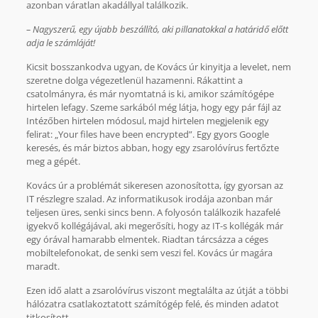
azonban váratlan akadállyal találkozik.
– Nagyszerű, egy újabb beszállító, aki pillanatokkal a határidő előtt
adja le számláját!
Kicsit bosszankodva ugyan, de Kovács úr kinyitja a levelet, nem
szeretne dolga végezetlenül hazamenni. Rákattint a
csatolmányra, és már nyomtatná is ki, amikor számítógépe
hirtelen lefagy. Szeme sarkából még látja, hogy egy pár fájl az
Intézőben hirtelen módosul, majd hirtelen megjelenik egy
felirat: „Your files have been encrypted”. Egy gyors Google
keresés, és már biztos abban, hogy egy zsarolóvírus fertőzte
meg a gépét.
Kovács úr a problémát sikeresen azonosította, így gyorsan az
IT részlegre szalad. Az informatikusok irodája azonban már
teljesen üres, senki sincs benn. A folyosón találkozik hazafelé
igyekvő kollégájával, aki megerősíti, hogy az IT-s kollégák már
egy órával hamarabb elmentek. Riadtan tárcsázza a céges
mobiltelefonokat, de senki sem veszi fel. Kovács úr magára
maradt.
Ezen idő alatt a zsarolóvírus viszont megtalálta az útját a többi
hálózatra csatlakoztatott számítógép felé, és minden adatot
titkosított.