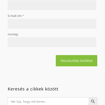
E-mail cím
*
Honlap
Keresés a cikkek között
Search
Search Button
for: