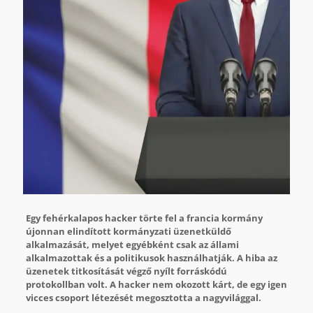
Egy fehérkalapos hacker törte fel a francia kormány
újonnan elindított kormányzati üzenetküldő
alkalmazását, melyet egyébként csak az állami
alkalmazottak és a politikusok használhatják. A hiba az
üzenetek titkosítását végző nyílt forráskódú
protokollban volt. A hacker nem okozott kárt, de egy igen
vicces csoport létezését megosztotta a nagyvilággal.