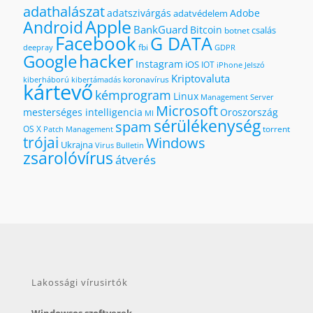
adathalászat
adatszivárgás
Adobe
adatvédelem
Apple
Android
BankGuard
Bitcoin
csalás
botnet
Facebook
G DATA
fbi
deepray
GDPR
hacker
Google
Instagram
iOS
IOT
iPhone
Jelszó
Kriptovaluta
koronavírus
kiberháború
kibertámadás
kártevő
kémprogram
Linux
Management Server
Microsoft
mesterséges intelligencia
Oroszország
MI
sérülékenység
spam
OS X
torrent
Patch Management
trójai
Windows
Ukrajna
Virus Bulletin
zsarolóvírus
átverés
Lakossági vírusirtók