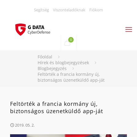
Segítség
Viszonteladóknak
Fiókom
0
Főoldal
Hírek és blogbejegyzések
Blogbejegyzés
Feltörték a francia kormány új,
biztonságos üzenetküldő app-ját
Feltörték a francia kormány új,
biztonságos üzenetküldő app-ját
2019. 05. 2.