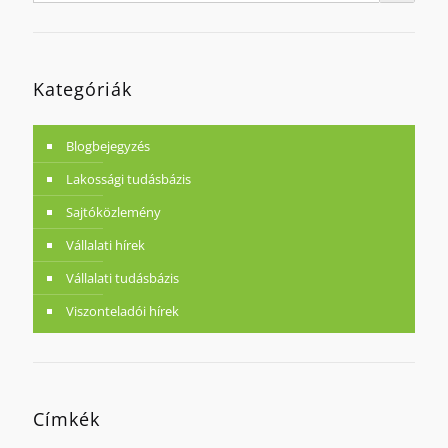
Kategóriák
Blogbejegyzés
Lakossági tudásbázis
Sajtóközlemény
Vállalati hírek
Vállalati tudásbázis
Viszonteladói hírek
Címkék