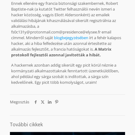
Ennek ellenére egy francia biztonsági szakembernek, Robert
Baptiste-nak (a kutatót Twitter felhasználói nevén ismeri a
hacker közösség, vagyis Eliott Aldersonként) az emailek
validálási hibájának kihasználásával sikerült regisztrálnia az
alkalmazásba, a
fs0c131y@protonmail.com@presidence@elysee.fr email
címmel. Minderről saját
blogbejegyzésében
írt a fehér kalapos
hacker, aki a hiba felfedezése után azonnal értesítette az
alkalmazás fejlesztőit, a francia hatóságokat is.
A Matrix
protokoll fejlesztői azonnal javították a hibát.
A hackernek azonban addig sikerült egy picit körül néznie a
kormányzati alkalmazottaknak fenntartott üzenetküldőben,
ahol például egy sárga szobát is indítottak, a sárga szín
kedvelőinek. Egy picit több komolyságot, uraim!
Megosztás
További cikkek