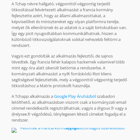
A Tchap névre hallgató, végponttól végpontig terjedő
titkosítással felvértezett alkalmazást a francia kormány
fejlesztette azért, hogy az állami alkalmazottakat, a
képviselőket és minisztereket egy olyan platformra terelje,
melyet ők ellenőriznek és az adatok is a saját birtokukban van.
Így egy picit nyugodtabban kommunikálhatnak, hiszen a
különböző titkosszolgálatoknak sokkal nehezebb feltörni a
rendszert.
Vagyis ezt gondolták az alkalmazás fejlesztői, de sajnos
tévedtek. Egy francia fehér kalapos hackernek valamivel több
mint egy óra alatt sikerült betörnie a rendszerbe. A
kormányzati alkalmazást a nyílt forráskódú Riot kliens
segítségével fejlesztették, mely a végponttól végpontig terjedő
titkosításhoz a Matrix protokollt használja.
A Tchapp alkalmazás a
Google Play Áruházból
szabadon
letölthető, az alkalmazásban viszont csak a kormányzati email
címmel rendelkezők regisztrálhatnak, vagyis a @gouv.fr vagy a
@elysee.fr végződésű, ténylegesen létező címeket fogadja el a
rendszer.