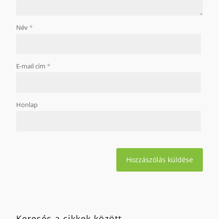
Név
*
E-mail cím
*
Honlap
Keresés a cikkek között