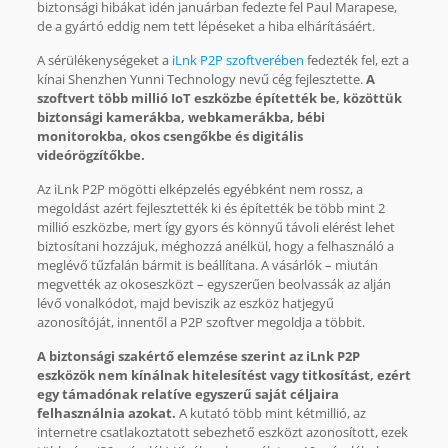
biztonsági hibákat idén januárban fedezte fel Paul Marapese,
de a gyártó eddig nem tett lépéseket a hiba elhárításáért.
A sérülékenységeket a
iLnk P2P szoftverében
fedezték fel, ezt a
kínai Shenzhen Yunni Technology nevű cég fejlesztette.
A
szoftvert több millió IoT eszközbe építették be, közöttük
biztonsági kamerákba, webkamerákba, bébi
monitorokba, okos csengőkbe és digitális
videórögzítőkbe.
Az iLnk P2P mögötti elképzelés egyébként nem rossz, a
megoldást azért fejlesztették ki és építették be több mint 2
millió eszközbe, mert így gyors és könnyű távoli elérést lehet
biztosítani hozzájuk, méghozzá anélkül, hogy a felhasználó a
meglévő tűzfalán bármit is beállítana. A vásárlók – miután
megvették az okoseszközt – egyszerűen beolvassák az alján
lévő vonalkódot, majd beviszik az eszköz hatjegyű
azonosítóját, innentől a P2P szoftver megoldja a többit.
A biztonsági szakértő elemzése szerint az iLnk P2P
eszközök nem kínálnak hitelesítést vagy titkosítást, ezért
egy támadónak relatíve egyszerű saját céljaira
felhasználnia azokat.
A kutató több mint kétmillió, az
internetre csatlakoztatott sebezhető eszközt azonosított, ezek