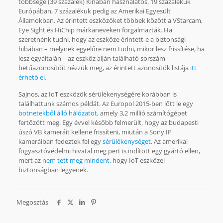
többsége (39 százalék) Kínában használatos, 19 százalékuk
Európában, 7 százalékuk pedig az Amerikai Egyesült
Államokban. Az érintett eszközöket többek között a VStarcam,
Eye Sight és HiChip márkaneveken forgalmazták. Ha
szeretnénk tudni, hogy az eszköze érintett-e a biztonsági
hibában – melynek egyelőre nem tudni, mikor lesz frissítése, ha
lesz egyáltalán – az eszköz alján található sorszám
betűazonosítóit nézzük meg, az érintett azonosítók listája
itt
érhető el.
Sajnos, az IoT eszközök sérülékenységére korábban is
találhattunk számos példát. Az Europol 2015-ben lőtt le egy
botnetekből álló hálózatot
, amely 3,2 millió számítógépet
fertőzött meg. Egy évvel később felmerült, hogy az budapesti
úszó VB kameráit kellene frissíteni, miután a Sony IP
kameráiban fedeztek fel egy
sérülékenységet
. Az amerikai
fogyasztóvédelmi hivatal meg pert is indított egy gyártó ellen,
mert az
nem tett meg mindent
, hogy IoT eszközei
biztonságban legyenek.
Megosztás