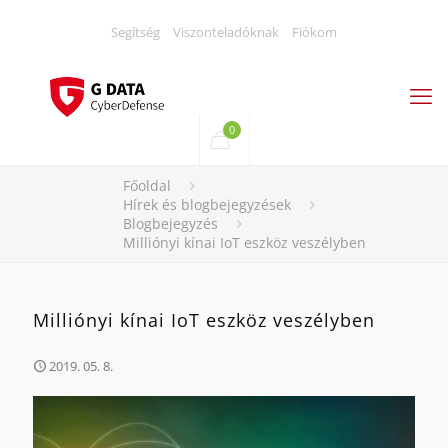
Segítség
Viszonteladóknak
Fiókom
0
Főoldal
Hírek és blogbejegyzések
Blogbejegyzés
Milliónyi kínai IoT eszköz veszélyben
Milliónyi kínai IoT eszköz veszélyben
2019. 05. 8.