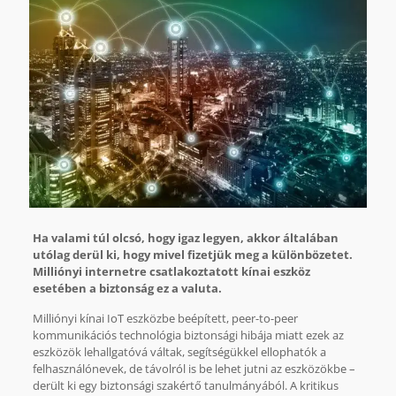
Ha valami túl olcsó, hogy igaz legyen, akkor általában
utólag derül ki, hogy mivel fizetjük meg a különbözetet.
Milliónyi internetre csatlakoztatott kínai eszköz
esetében a biztonság ez a valuta.
Milliónyi kínai IoT eszközbe beépített, peer-to-peer
kommunikációs technológia biztonsági hibája miatt ezek az
eszközök lehallgatóvá váltak, segítségükkel ellophatók a
felhasználónevek, de távolról is be lehet jutni az eszközökbe –
derült ki egy biztonsági szakértő tanulmányából. A kritikus