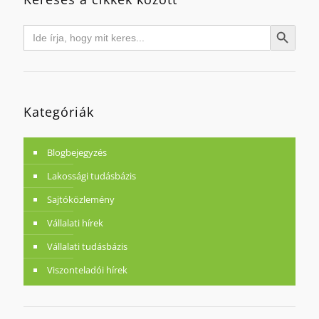
Search
Search Button
for:
Kategóriák
Blogbejegyzés
Lakossági tudásbázis
Sajtóközlemény
Vállalati hírek
Vállalati tudásbázis
Viszonteladói hírek