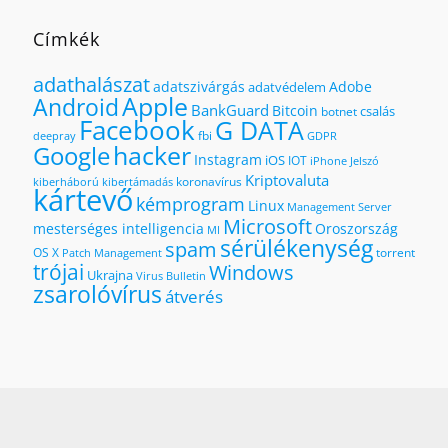
Címkék
adathalászat
adatszivárgás
Adobe
adatvédelem
Apple
Android
BankGuard
Bitcoin
csalás
botnet
Facebook
G DATA
fbi
deepray
GDPR
hacker
Google
Instagram
iOS
IOT
iPhone
Jelszó
Kriptovaluta
koronavírus
kiberháború
kibertámadás
kártevő
kémprogram
Linux
Management Server
Microsoft
mesterséges intelligencia
Oroszország
MI
sérülékenység
spam
OS X
torrent
Patch Management
trójai
Windows
Ukrajna
Virus Bulletin
zsarolóvírus
átverés