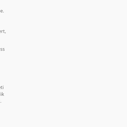
e.
rt,
ess
ti
ik
.