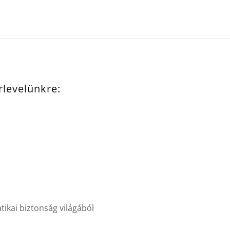
írlevelünkre:
ikai biztonság világából