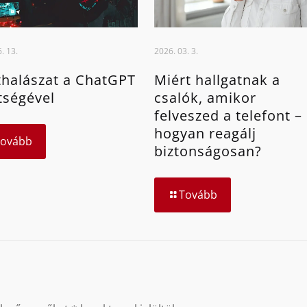
. 13.
2026. 03. 3.
halászat a ChatGPT
Miért hallgatnak a
tségével
csalók, amikor
felveszed a telefont –
hogyan reagálj
Tovább
biztonságosan?
Tovább