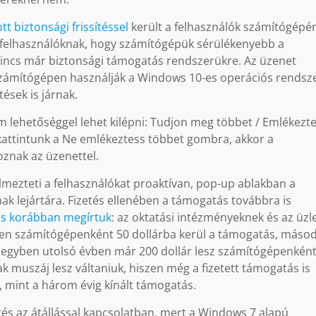
t biztonsági frissítéssel
került a felhasználók számítógépér
e a felhasználóknak, hogy számítógépük sérülékenyebb a
nincs már biztonsági támogatás rendszerükre. Az üzenet
j számítógépen használják a Windows 10-es operációs rendsze
tések is járnak.
m lehetőséggel lehet kilépni: Tudjon meg többet / Emlékezt
attintunk a Ne emlékeztess többet gombra, akkor a
oznak az üzenettel.
elmezteti a felhasználókat proaktívan, pop-up ablakban a
k lejártára. Fizetés ellenében a támogatás továbbra is
is korábban megírtuk
: az oktatási intézményeknek és az üzle
vben számítógépenként 50 dollárba kerül a támogatás, másod
 egyben utolsó évben már 200 dollár lesz számítógépenként
k muszáj lesz váltaniuk, hiszen még a fizetett támogatás is
b, mint a három évig kínált támogatás.
és az átállással kapcsolatban, mert a Windows 7 alapú