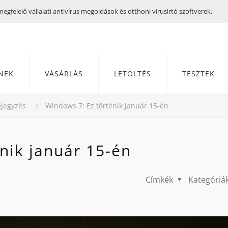
gfelelő vállalati antivírus megoldások és otthoni vírusirtó szoftverek.
NEK
VÁSÁRLÁS
LETÖLTÉS
TESZTEK
jegyzés
Windows 7: Ez történik január 15-én
nik január 15-én
Címkék
Kategóriá