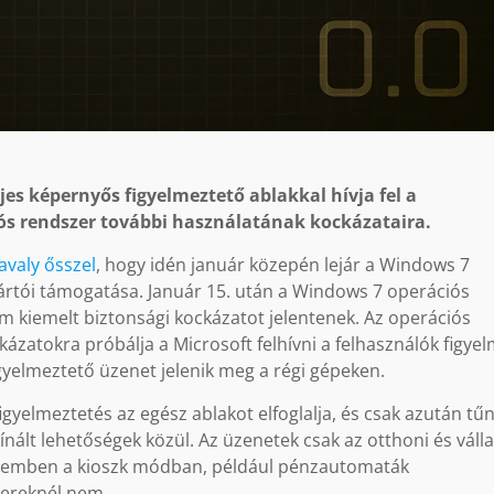
ljes képernyős figyelmeztető ablakkal hívja fel a
iós rendszer további használatának kockázataira.
tavaly ősszel
, hogy idén január közepén lejár a Windows 7
ártói támogatása. Január 15. után a Windows 7 operációs
 kiemelt biztonsági kockázatot jelentenek. Az operációs
zatokra próbálja a Microsoft felhívni a felhasználók figyel
gyelmeztető üzenet jelenik meg a régi gépeken.
igyelmeztetés az egész ablakot elfoglalja, és csak azután tűn
kínált lehetőségek közül. Az üzenetek csak az otthoni és válla
 szemben a kioszk módban, például pénzautomaták
ereknél nem.