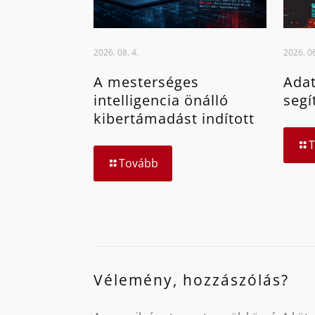
2026. 08. 4.
2026. 06
A mesterséges
Adat
intelligencia önálló
segí
kibertámadást indított
Tovább
Vélemény, hozzászólás?