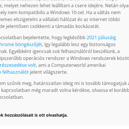
, melyet nehezen lehet leállítani a csere idejére. Netán oly
mely nem kompatibilis a Windows 10-zel. Ha a váltás nem
emes elszigetelni a vállalati hálózat és az internet többi
, de jelentősen csökkenti a támadás kockázatát.
csolatban bejelentette, hogy legkésőbb
2021 júliusáig
Chrome böngészőjét
, így legalább lesz egy biztonságos
ak. Egyébként igencsak sok felhasználóról beszélünk, a
épszerűbb operációs rendszer a Windows rendszerek közöt
részesedése volt
, ami a Computerworld amerikai
ó felhasználót
jelent világszerte.
 szűnik meg, határozatlan ideig mi is tovább támogatjuk 
l kapcsolatban még maradt volna kérdése, olvassa el korább
csolatban.
k hozzászólásait is ott olvashatja.