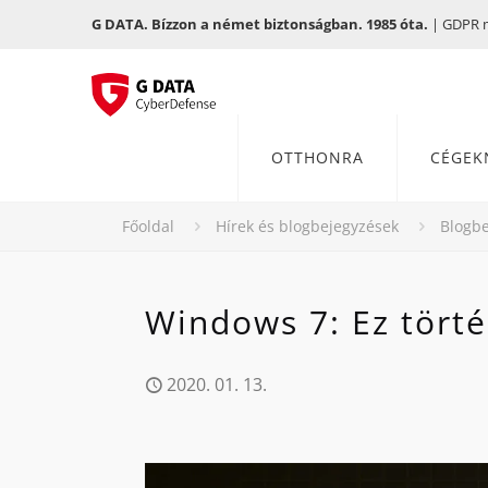
G DATA. Bízzon a német biztonságban. 1985 óta.
| GDPR me
OTTHONRA
CÉGEK
Főoldal
Hírek és blogbejegyzések
Blogbe
Windows 7: Ez törté
2020. 01. 13.