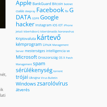
Apple
BankGuard
Bitcoin
botnet
Facebook
G
csalás
fbi
deepray
DATA
Google
GDPR
hacker
Instagram
iOS
IOT
iPhone
koronavírus
kiberháború
kibertámadás
Jelszó
kártevő
Kriptovaluta
kémprogram
Linux
Management
mesterséges intelligencia
MI
Server
Microsoft
Oroszország
OS X
Patch
spam
Management
sérülékenység
torrent
mét,
trójai
Ukrajna
Virus Bulletin
zsarolóvírus
Windows
átverés
ik
lati