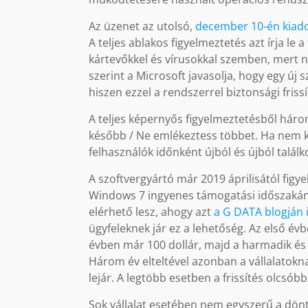
Az üzenet az utolsó,
december 10-én kiadot
A teljes ablakos figyelmeztetés azt írja l
kártevőkkel és vírusokkal szemben, mert 
szerint a Microsoft javasolja, hogy egy ú
hiszen ezzel a rendszerrel biztonsági frissí
A teljes képernyős figyelmeztetésből háro
később / Ne emlékeztess többet. Ha nem k
felhasználók időnként újból és újból találk
A szoftvergyártó már 2019 áprilisától figy
Windows 7 ingyenes támogatási időszakána
elérhető lesz, ahogy azt
a G DATA blogján 
ügyfeleknek jár ez a lehetőség. Az első é
évben már 100 dollár, majd a harmadik és
Három év elteltével azonban a vállalatokna
lejár. A legtöbb esetben a frissítés olcsób
Sok vállalat esetében nem egyszerű a dönt