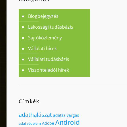
Blogbejegyzés
Lakossági tudásbázis
Sajtóközlemény
Vállalati hírek
Vállalati tudásbázis
Viszonteladói hírek
Címkék
adathalászat
adatszivárgás
Android
Adobe
adatvédelem