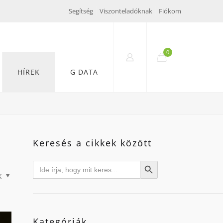
Segítség
Viszonteladóknak
Fiókom
0
HÍREK
G DATA
Keresés a cikkek között
Search
Search Button
for:
k
Kategóriák