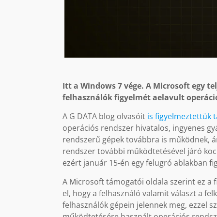
Itt a Windows 7 vége. A Microsoft egy te
felhasználók figyelmét aelavult operác
A G DATA blog olvasóit
is figyelmeztettük 
operációs rendszer hivatalos, ingyenes gy
rendszerű gépek továbbra is működnek, ám
rendszer további működtetésével járó kocká
ezért január 15-én egy felugró ablakban fi
A Microsoft támogatói oldala szerint ez a f
el, hogy a felhasználó valamit választ a fel
felhasználók gépein jelennek meg, ezzel
működtetésére használt operációs rendsz