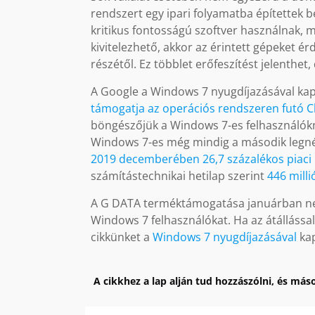
rendszert egy ipari folyamatba építettek be
kritikus fontosságú szoftver használnak, 
kivitelezhető, akkor az érintett gépeket érd
részétől. Ez többlet erőfeszítést jelenthet
A Google a Windows 7 nyugdíjazásával kap
támogatja az operációs rendszeren futó 
böngészőjük a Windows 7-es felhasználókn
Windows 7-es még mindig a második legn
2019 decemberében 26,7 százalékos piaci 
számítástechnikai hetilap szerint
446 milli
A G DATA terméktámogatása januárban nem
Windows 7 felhasználókat. Ha az átállássa
cikkünket a
Windows 7 nyugdíjazásával
kap
A cikkhez a lap alján tud hozzászólni, és máso