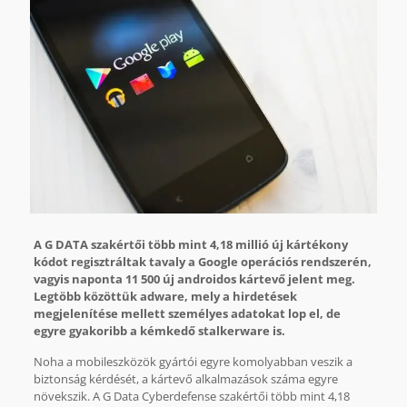
A G DATA szakértői több mint 4,18 millió új kártékony
kódot regisztráltak tavaly a Google operációs rendszerén,
vagyis naponta 11 500 új androidos kártevő jelent meg.
Legtöbb közöttük adware, mely a hirdetések
megjelenítése mellett személyes adatokat lop el, de
egyre gyakoribb a kémkedő stalkerware is.
Noha a mobileszközök gyártói egyre komolyabban veszik a
biztonság kérdését, a kártevő alkalmazások száma egyre
növekszik. A G Data Cyberdefense szakértői több mint 4,18