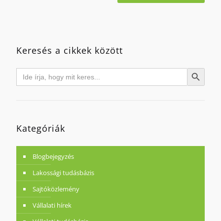
Keresés a cikkek között
Search
Search Button
for:
Kategóriák
Blogbejegyzés
Lakossági tudásbázis
Sajtóközlemény
Vállalati hírek