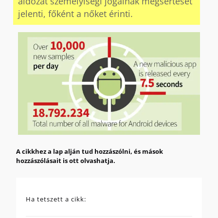
áldozat személyiségi jogainak megsértését
jelenti, főként a nőket érinti.
A cikkhez a lap alján tud hozzászólni, és mások
hozzászólásait is ott olvashatja.
Ha tetszett a cikk: