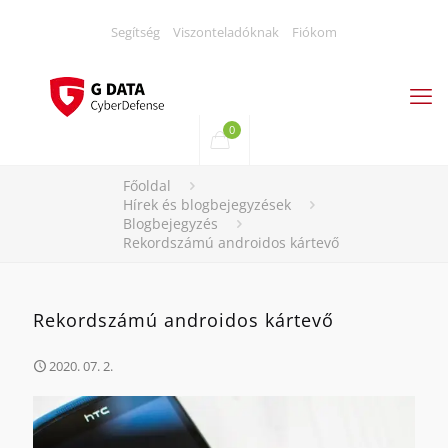
Segítség
Viszonteladóknak
Fiókom
0
Főoldal
Hírek és blogbejegyzések
Blogbejegyzés
Rekordszámú androidos kártevő
Rekordszámú androidos kártevő
2020. 07. 2.