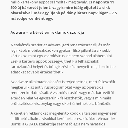
millió kártékony appot számoltak meg tavaly.
Ez naponta 11
500 új kártevőt jelent, vagyis mire idáig eljutott a cikk
olvasásával, már egy újabb példány látott napvilágot – 7,5
másodpercenként egy.
Adware – a kéretlen reklámok szórója
A szakértők szerint az adware igazi reneszánszát éli, és már
leginkább mobileszközökön gyakori. Első pillantásra kisebb
kárt okoz, mint egy zsarolóvírus, de nem szabad alábecsülni.
Ezek a kártevő appok összegyűjthetik a felhasználók
tartózkodási helyét és böngészési előzményeit, majd ezeket az
adatokat tovább értékesíthetik.
Az adware alkalmazások azért is terjedhetnek, mert fejlesztőik
megkerülik az antivírusprogramokat vagy az operációs
rendszer korlátozásait. A zsarolóvírustól vagy más kártevőtől
eltérően relatíve egyszerűn kifejleszthetők, vagyis minimális
erőfeszítéssel viszonylag nagy sikert érhetnek el a bűnözők.
A kéretlen reklámokat megjelenítő kódok általában ingyenesen
letölthető alkalmazásokkal kerülnek az eszközökre. Alexander
Burris, a G DATA szakértője szerint főleg a nem hivatalos