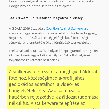
források veszélyesek, ezért is fontos az új alkalmazásokat a
Google Play áruházból letölteni és telepíteni.
Stalkerware – a telefonon megbúvó ellenség
A G DATA 2019 ősze óta a
Coalition Against Stalkerware
szervezet tagja. A koalíciót azzal a céllal hozták létre, hogy egy
helyre csatornázzák a jelenséggel foglalkozó biztonsági
cégeket, rendfenntartó erőket, bűnüldöző szervezeteket.
Ezek a zaklató alkalmazások olyan kémprogramok, amelyeket
kémkedésre és egy adott személy tartózkodási helyének
folyamatos követésére használnak.
A stalkerware hozzáfér a megfigyelt áldozat
fotóihoz, közösségimédia-profiljához,
geolokációs adataihoz, a videó- és
hangfelvételekhez. Az alkalmazás a
háttérben rejtőzködve, az áldozat tudomása
nélkül fut. A stalkerware telepítése az