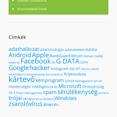
Vállalati tudásbázis
Viszonteladói hírek
Címkék
adathalászat
adatszivárgás
Adobe
adatvédelem
Apple
Android
BankGuard
Bitcoin
csalás
botnet
Facebook
G DATA
fbi
deepray
GDPR
hacker
Google
Instagram
iOS
IOT
iPhone
Jelszó
Kriptovaluta
koronavírus
kiberháború
kibertámadás
kártevő
kémprogram
Linux
Management Server
Microsoft
mesterséges intelligencia
Oroszország
MI
sérülékenység
spam
OS X
torrent
Patch Management
trójai
Windows
Ukrajna
Virus Bulletin
zsarolóvírus
átverés