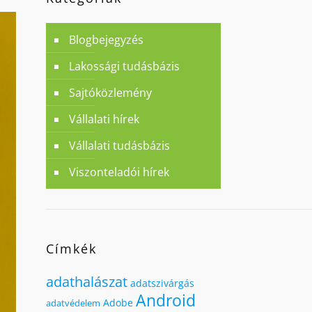
Blogbejegyzés
Lakossági tudásbázis
Sajtóközlemény
Vállalati hírek
Vállalati tudásbázis
Viszonteladói hírek
Címkék
adathalászat
adatszivárgás
Android
Adobe
adatvédelem