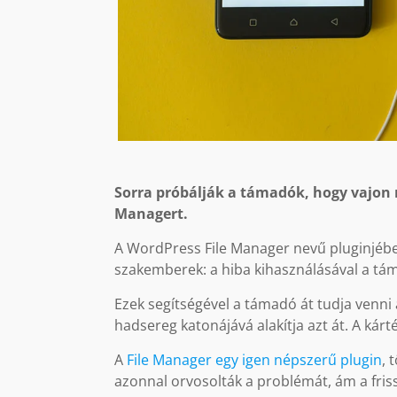
Sorra próbálják a támadók, hogy vajon m
Managert.
A WordPress File Manager nevű pluginjében
szakemberek: a hiba kihasználásával a tám
Ezek segítségével a támadó át tudja venni 
hadsereg katonájává alakítja azt át. A kárt
A
File Manager egy igen népszerű plugin
, 
azonnal orvosolták a problémát, ám a fris