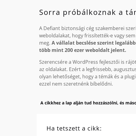
Sorra próbálkoznak a t
A Defiant biztonsági cég szakemberei sze
weboldalakat, hogy frissítették-e vagy sem 
meg.
A vállalat becslése szerint legalá
több mint 200 ezer weboldalt jelent.
Szerencsére a WordPress fejlesztői is rájö
az oldalakat. Ezért a legfrissebb, augusz
olyan lehetőséget, hogy a témák és a plug
ezzel nem szeretnénk bíbelődni.
A cikkhez a lap alján tud hozzászólni, és máso
Ha tetszett a cikk: