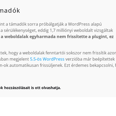
ámadók
rint a támadók sorra próbálgatják a WordPress alapú
a sérülékenységet, eddig 1,7 milliónyi weboldalt vizsgáltak
bb a weboldalak egyharmada nem frissítette a plugint, ez
ttek, hogy a weboldalak fenntartói sokszor nem frissítik azo
tusban megjelent
5.5-ös WordPress
verzióba már beépítettek
in-ok automatikusan frissüljenek. Ezt érdemes bekapcsolni, 
k hozzászólásait is ott olvashatja.