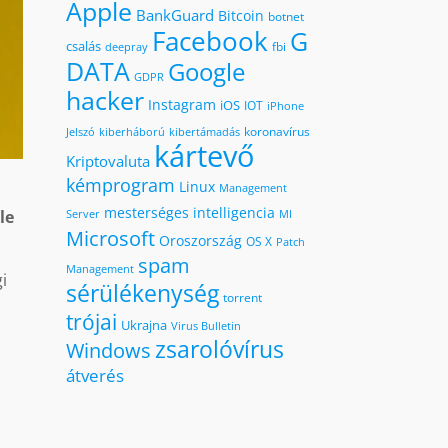
Apple
BankGuard
Bitcoin
botnet
Facebook
G
csalás
fbi
deepray
DATA
Google
GDPR
hacker
Instagram
iOS
IOT
iPhone
koronavírus
kiberháború
kibertámadás
Jelszó
kártevő
Kriptovaluta
kémprogram
Linux
Management
mesterséges intelligencia
MI
le
Server
Microsoft
Oroszország
OS X
Patch
spam
Management
i
sérülékenység
torrent
.
trójai
Ukrajna
Virus Bulletin
zsarolóvírus
Windows
átverés