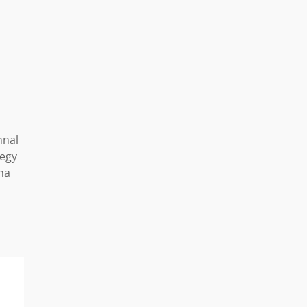
nnal
 egy
ha