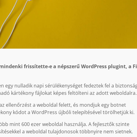
indenki frissítette-e a népszerű WordPress plugint, a Fi
 egy nulladik napi sérülékenységet fedeztek fel a biztonság
adó kártékony fájlokat képes feltölteni az adott weboldalra
az ellenőrzést a weboldal felett, és mondjuk egy botnet
ékony kódot a WordPress újbóli telepítésével törölhetjük ki.
több mint 600 ezer weboldal használja. A fejlesztők szinte
sítésekkel a weboldal tulajdonosok többnyire nem sietnek.