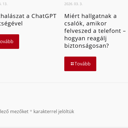
. 13.
2026. 03. 3.
halászat a ChatGPT
Miért hallgatnak a
tségével
csalók, amikor
felveszed a telefont –
hogyan reagálj
Tovább
biztonságosan?
Tovább
elező mezőket
*
karakterrel jelöltük