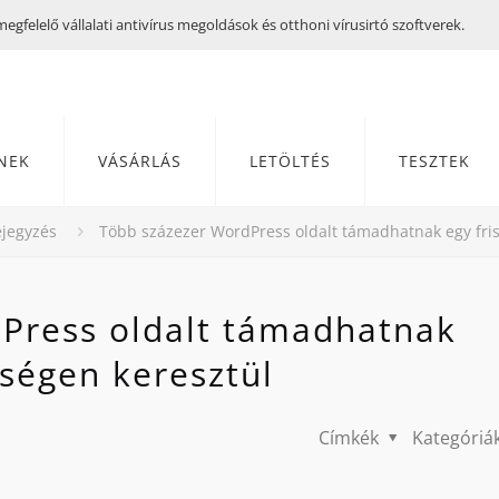
gfelelő vállalati antivírus megoldások és otthoni vírusirtó szoftverek.
NEK
VÁSÁRLÁS
LETÖLTÉS
TESZTEK
jegyzés
Több százezer WordPress oldalt támadhatnak egy fris
Press oldalt támadhatnak
ységen keresztül
Címkék
Kategóriá