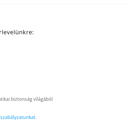
írlevelünkre:
ikai biztonság világából
i szabályzatunkat.