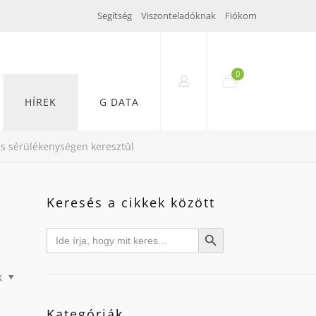
Segítség
Viszonteladóknak
Fiókom
0
HÍREK
G DATA
s sérülékenységen keresztül
Keresés a cikkek között
Search
Search Button
for:
k
Kategóriák