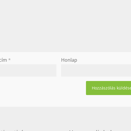
 cím
*
Honlap