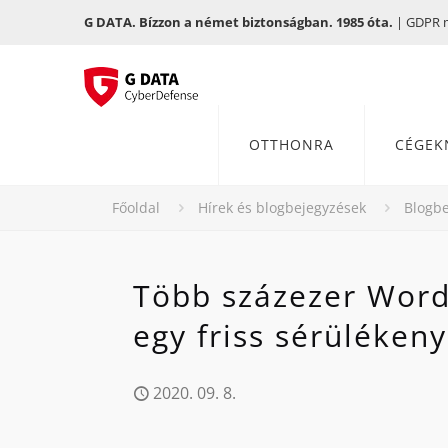
G DATA. Bízzon a német biztonságban. 1985 óta.
| GDPR me
OTTHONRA
CÉGEK
Főoldal
Hírek és blogbejegyzések
Blogbe
Több százezer Word
egy friss sérüléken
2020. 09. 8.