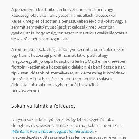
A pénzöszvéreket tipikusan közvetlenül e-mailben vagy
közösségi oldalakon elhelyezett hamis álláshirdetésekkel
keresik meg, és célzottan a pénzszűkében lévő diákokat vagy a
semmit sem sejtő nyugdíjasokat célozzák meg. Azonban
gyakori az is, hogy az úgynevezett romantikus csalás áldozatait
veszik rá a pénzek mozgatására.
A romantikus csalás forgatókönyve szerint a bűnözők először
egy hamis közösségi profilt hoznak létre, például egy
megözvegyült, jó képű középkorú férfiét. Majd ennek nevében
flörtölni kezdenek a közösségi oldalakon, és behálózzák a naiv,
tipikusan idősebb célszemélyeket, akik érzelmileg is kötődnek
hozzájuk. Az FBI becslése szerint a romantikus csalások
áldozatainak csaknem egyharmadát használták
pénzöszvérnek.
Sokan vállalnák a feladatot
Nagyon sokan könnyű pénzt és így lehetőséget látnak a
dologban, és szívesen vállalnák ezt a munkakört – derül ki az
ING Bank Romániában végzett felméréséből
. A
megkérdezettek 39 százaléka kész lenne pénzöszvérré válni, és