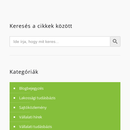
Keresés a cikkek között
Search
Search Button
for:
Kategóriák
Blogbejegyzés
Lakossági tudásbázis
Sajtóközlemény
Vállalati hírek
Vállalati tudásbázis