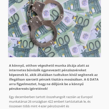
A könnyű, otthon végezhető munka álcája alatt az
internetes bűnözők úgynevezett pénzöszvéreket
képeznek ki, akik általában tudtukon kívül segítenek az
illegálisan szerzett pénzek tisztára mosásában. A G DATA
arra figyelmeztet, hogy ne dőljünk be a könnyű
pénzkeresés ígéretének!
Egy decemberben tartott összehangolt razzián az Europol
munkatársai 26 országban 422 embert tartóztattak le, és
összesen több mint 4 ezer pénzöszvért és