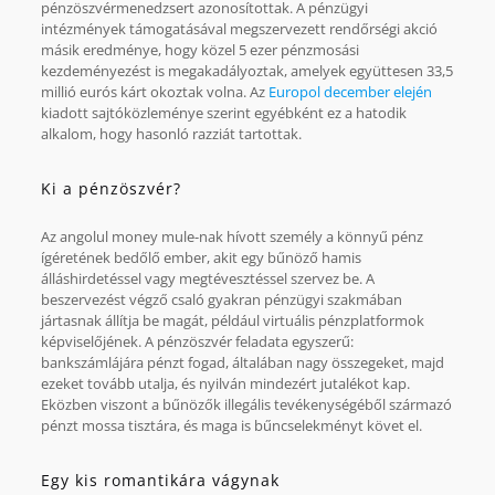
pénzöszvérmenedzsert azonosítottak. A pénzügyi
intézmények támogatásával megszervezett rendőrségi akció
másik eredménye, hogy közel 5 ezer pénzmosási
kezdeményezést is megakadályoztak, amelyek együttesen 33,5
millió eurós kárt okoztak volna. Az
Europol december elején
kiadott sajtóközleménye szerint egyébként ez a hatodik
alkalom, hogy hasonló razziát tartottak.
Ki a pénzöszvér?
Az angolul money mule-nak hívott személy a könnyű pénz
ígéretének bedőlő ember, akit egy bűnöző hamis
álláshirdetéssel vagy megtévesztéssel szervez be. A
beszervezést végző csaló gyakran pénzügyi szakmában
jártasnak állítja be magát, például virtuális pénzplatformok
képviselőjének. A pénzöszvér feladata egyszerű:
bankszámlájára pénzt fogad, általában nagy összegeket, majd
ezeket tovább utalja, és nyilván mindezért jutalékot kap.
Eközben viszont a bűnözők illegális tevékenységéből származó
pénzt mossa tisztára, és maga is bűncselekményt követ el.
Egy kis romantikára vágynak