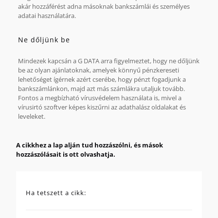
akár hozzáférést adna másoknak bankszámlái és személyes
adatai használatára.
Ne dőljünk be
Mindezek kapcsán a G DATA arra figyelmeztet, hogy ne dőljünk
be az olyan ajánlatoknak, amelyek könnyű pénzkereseti
lehetőséget ígérnek azért cserébe, hogy pénzt fogadjunk a
bankszámlánkon, majd azt más számlákra utaljuk tovább.
Fontos a megbízható vírusvédelem használata is, mivel a
vírusirtó szoftver képes kiszűrni az adathalász oldalakat és
leveleket.
A cikkhez a lap alján tud hozzászólni, és mások
hozzászólásait is ott olvashatja.
Ha tetszett a cikk: