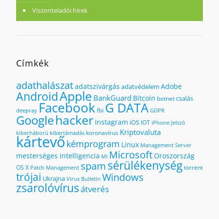
Viszonteladói hírek
Címkék
adathalászat
adatszivárgás
Adobe
adatvédelem
Apple
Android
BankGuard
Bitcoin
csalás
botnet
Facebook
G DATA
fbi
deepray
GDPR
hacker
Google
Instagram
iOS
IOT
iPhone
Jelszó
Kriptovaluta
koronavírus
kiberháború
kibertámadás
kártevő
kémprogram
Linux
Management Server
Microsoft
mesterséges intelligencia
Oroszország
MI
sérülékenység
spam
OS X
torrent
Patch Management
trójai
Windows
Ukrajna
Virus Bulletin
zsarolóvírus
átverés