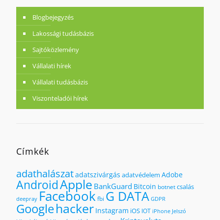
Blogbejegyzés
Lakossági tudásbázis
Sajtóközlemény
Vállalati hírek
Vállalati tudásbázis
Viszonteladói hírek
Címkék
adathalászat
adatszivárgás
Adobe
adatvédelem
Apple
Android
BankGuard
Bitcoin
csalás
botnet
Facebook
G DATA
fbi
deepray
GDPR
hacker
Google
Instagram
iOS
IOT
iPhone
Jelszó