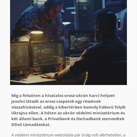
Míg a felszínen a hivatalos orosz-ukrán harci helyzet
javulni látszik az orosz csapatok egy részének
visszahívásával, addig a kibertérben komoly háború folyik
Ukrajna ellen. A héten az ukrán védelmi minisztérium és
két állami bank, a Privatbank és Oschadbank szenvedtek
DDoS támadásokat.
A védelmi minisztérium weboldala pár óráig volt elérhetetlen, a