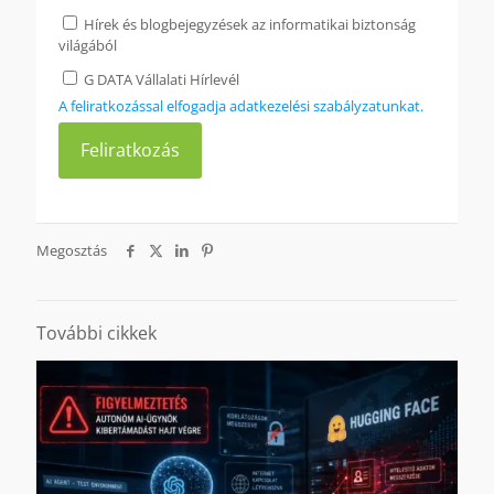
Hírek és blogbejegyzések az informatikai biztonság
világából
G DATA Vállalati Hírlevél
A feliratkozással elfogadja adatkezelési szabályzatunkat.
Megosztás
További cikkek