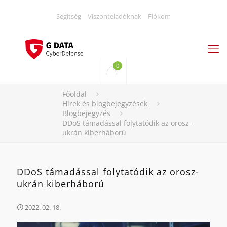
Segítség
Viszonteladóknak
Fiókom
0
Főoldal
Hírek és blogbejegyzések
Blogbejegyzés
DDoS támadással folytatódik az orosz-
ukrán kiberháború
DDoS támadással folytatódik az orosz-
ukrán kiberháború
2022. 02. 18.