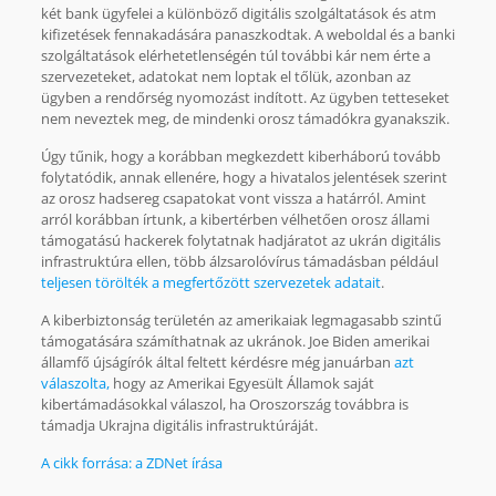
két bank ügyfelei a különböző digitális szolgáltatások és atm
kifizetések fennakadására panaszkodtak. A weboldal és a banki
szolgáltatások elérhetetlenségén túl további kár nem érte a
szervezeteket, adatokat nem loptak el tőlük, azonban az
ügyben a rendőrség nyomozást indított. Az ügyben tetteseket
nem neveztek meg, de mindenki orosz támadókra gyanakszik.
Úgy tűnik, hogy a korábban megkezdett kiberháború tovább
folytatódik, annak ellenére, hogy a hivatalos jelentések szerint
az orosz hadsereg csapatokat vont vissza a határról. Amint
arról korábban írtunk, a kibertérben vélhetően orosz állami
támogatású hackerek folytatnak hadjáratot az ukrán digitális
infrastruktúra ellen, több álzsarolóvírus támadásban például
teljesen törölték a megfertőzött szervezetek adatait
.
A kiberbiztonság területén az amerikaiak legmagasabb szintű
támogatására számíthatnak az ukránok. Joe Biden amerikai
államfő újságírók által feltett kérdésre még januárban
azt
válaszolta,
hogy az Amerikai Egyesült Államok saját
kibertámadásokkal válaszol, ha Oroszország továbbra is
támadja Ukrajna digitális infrastruktúráját.
A cikk forrása: a ZDNet írása