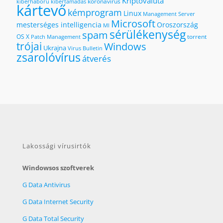
Kriptovaluta
koronavírus
kiberháború
kibertámadás
kártevő
kémprogram
Linux
Management Server
Microsoft
mesterséges intelligencia
Oroszország
MI
sérülékenység
spam
OS X
torrent
Patch Management
trójai
Windows
Ukrajna
Virus Bulletin
zsarolóvírus
átverés
Lakossági vírusirtók
Windowsos szoftverek
G Data Antivirus
G Data Internet Security
G Data Total Security