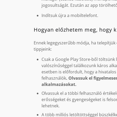
jogosultságát. Ezután az app törölhető
Indítsuk újra a mobiltelefont.
Hogyan előzhetem meg, hogy ká
Ennek legegyszerűbb módja, ha telepítjük 
tippjeink:
Csak a Google Play Store-ből töltsünk l
valószínűséggel találkozunk káros al
esetben is előfordult, hogy a hivatalos
felhasználók
. Olvassuk el figyelmesen
alkalmazásokat.
Olvassuk el a többi felhasználó érték
erősségeket és gyengeségeket is felso
lehetnek.
A több milliós letöltöttséggel büszké