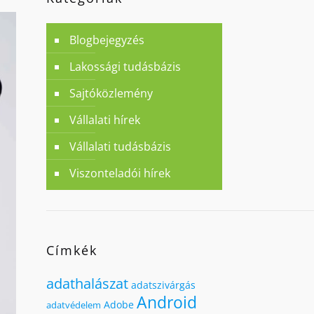
Blogbejegyzés
Lakossági tudásbázis
Sajtóközlemény
Vállalati hírek
Vállalati tudásbázis
Viszonteladói hírek
Címkék
adathalászat
adatszivárgás
Android
Adobe
adatvédelem