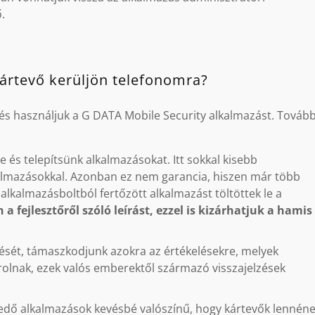
.
rtevő kerüljön telefonomra?
és használjuk a G DATA Mobile Security alkalmazást. Tovább
e és telepítsünk alkalmazásokat. Itt sokkal kisebb
kalmazásokkal. Azonban ez nem garancia, hiszen már több
 alkalmazásboltból fertőzött alkalmazást töltöttek le a
 a fejlesztőről szóló leírást, ezzel is kizárhatjuk a hamis
elését, támaszkodjunk azokra az értékelésekre, melyek
rolnak, ezek valós emberektől származó visszajelzések
lkedő alkalmazások kevésbé valószínű, hogy kártevők lennéne