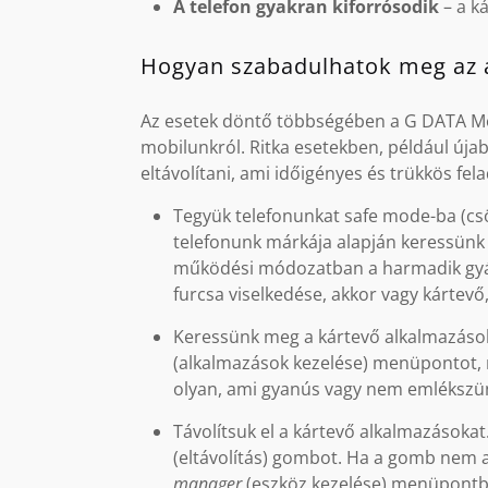
A telefon gyakran kiforrósodik
– a k
Hogyan szabadulhatok meg az 
Az esetek döntő többségében a G DATA Mobi
mobilunkról. Ritka esetekben, például úja
eltávolítani, ami időigényes és trükkös fela
Tegyük telefonunkat safe mode-ba (csö
telefonunk márkája alapján keressünk
működési módozatban a harmadik gyár
furcsa viselkedése, akkor vagy kártevő
Keressünk meg a kártevő alkalmazáso
(alkalmazások kezelése) menüpontot, 
olyan, ami gyanús vagy nem emlékszünk
Távolítsuk el a kártevő alkalmazásoka
(eltávolítás) gombot. Ha a gomb nem a
manager
(eszköz kezelése) menüpontba