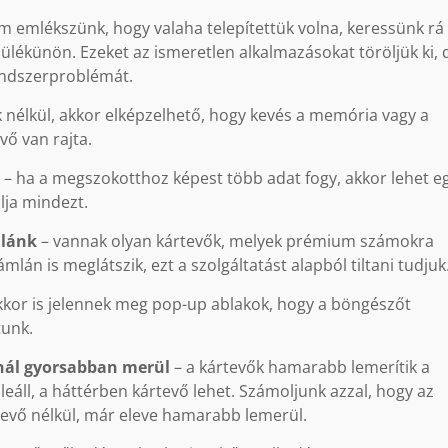
m emlékszünk, hogy valaha telepítettük volna, keressünk rá
ülékünön. Ezeket az ismeretlen alkalmazásokat töröljük ki, 
endszerproblémát.
k nélkül, akkor elképzelhető, hogy kevés a memória vagy a
vő van rajta.
m
– ha a megszokotthoz képest több adat fogy, akkor lehet e
ja mindezt.
mlánk
– vannak olyan kártevők, melyek prémium számokra
lán is meglátszik, ezt a szolgáltatást alapból tiltani tudjuk
kkor is jelennek meg pop-up ablakok, hogy a böngészőt
tunk.
nál gyorsabban merül
– a kártevők hamarabb lemerítik a
n leáll, a háttérben kártevő lehet. Számoljunk azzal, hogy az
evő nélkül, már eleve hamarabb lemerül.