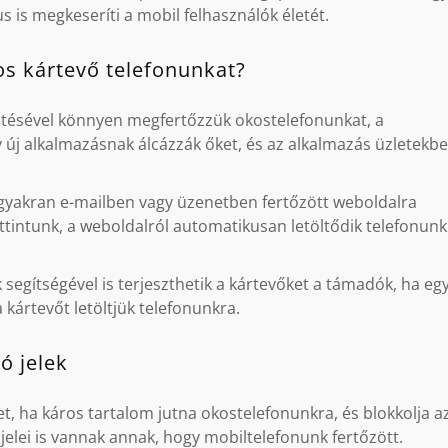
s is megkeseríti a mobil felhasználók életét.
os kártevő telefonunkat?
öltésével könnyen megfertőzzük okostelefonunkat, a
új alkalmazásnak álcázzák őket, és az alkalmazás üzletekb
gyakran e-mailben vagy üzenetben fertőzött weboldalra
ttintunk, a weboldalról automatikusan letöltődik telefonunk
 segítségével is terjeszthetik a kártevőket a támadók, ha eg
 kártevőt letöltjük telefonunkra.
ó jelek
t, ha káros tartalom jutna okostelefonunkra, és blokkolja az
jelei is vannak annak, hogy mobiltelefonunk fertőzött.