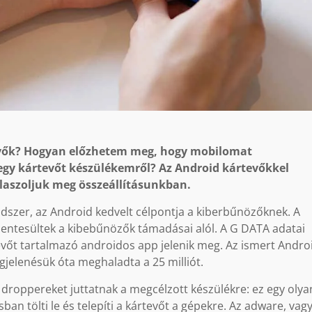
tevők? Hogyan előzhetem meg, hogy mobilomat
egy kártevőt készülékemről? Az Android kártevőkkel
laszoljuk meg összeállításunkban.
dszer, az Android kedvelt célpontja a kiberbűnözőknek. A
mentesültek a kibebűnözők támadásai alól. A G DATA adatai
vőt tartalmazó androidos app jelenik meg. Az ismert Andro
gjelenésük óta meghaladta a 25 milliót.
droppereket juttatnak a megcélzott készülékre: ez egy olya
an tölti le és telepíti a kártevőt a gépekre. Az adware, vagy