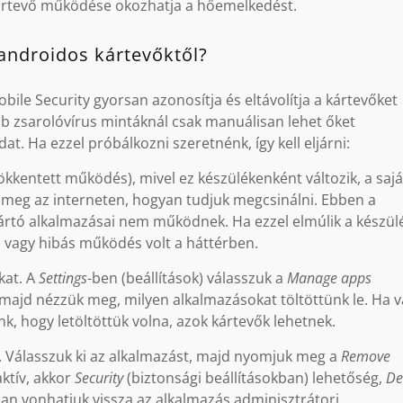
ártevő működése okozhatja a hőemelkedést.
androidos kártevőktől?
le Security gyorsan azonosítja és eltávolítja a kártevőket
bb zsarolóvírus mintáknál csak manuálisan lehet őket
dat. Ha ezzel próbálkozni szeretnénk, így kell eljárni:
kkentett működés), mivel ez készülékenként változik, a sajá
 meg az interneten, hogyan tudjuk megcsinálni. Ebben a
tó alkalmazásai nem működnek. Ha ezzel elmúlik a készül
, vagy hibás működés volt a háttérben.
kat. A
Settings
-ben (beállítások) válasszuk a
Manage apps
majd nézzük meg, milyen alkalmazásokat töltöttünk le. Ha 
, hogy letöltöttük volna, azok kártevők lehetnek.
t. Válasszuk ki az alkalmazást, majd nyomjuk meg a
Remove
ktív, akkor
Security
(biztonsági beállításokban) lehetőség,
De
n vonhatjuk vissza az alkalmazás adminisztrátori