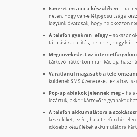
Ismeretlen app a készüléken
– ha ne
neten, hogy van-e létjogosultsága kész
legyünk óvatosak, hogy ne okozzon r
A telefon gyakran lefagy
– sokszor o
tárolási kapacitás, de lehet, hogy kárte
Megnövekedett az internetforgalo
kártevő háttérkommunikációja használ
Váratlanul magasabb a telefonszá
küldenek SMS üzeneteket, ez a havi szám
Pop-up ablakok jelennek meg
– ha a
lezártuk, akkor kártevőre gyanakodha
A telefon akkumulátora a szokásos
készüléket, ezért, ha a telefon hirtele
idősebb készülékek akkumulátora kárt