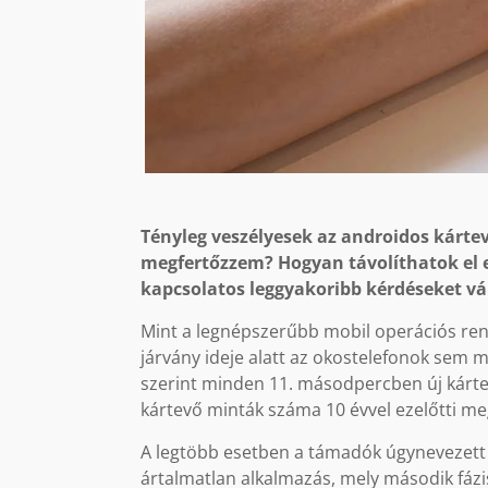
Tényleg veszélyesek az androidos kár
megfertőzzem? Hogyan távolíthatok el 
kapcsolatos leggyakoribb kérdéseket vá
Mint a legnépszerűbb mobil operációs ren
járvány ideje alatt az okostelefonok sem 
szerint minden 11. másodpercben új kárte
kártevő minták száma 10 évvel ezelőtti me
A legtöbb esetben a támadók úgynevezett 
ártalmatlan alkalmazás, mely második fázisb