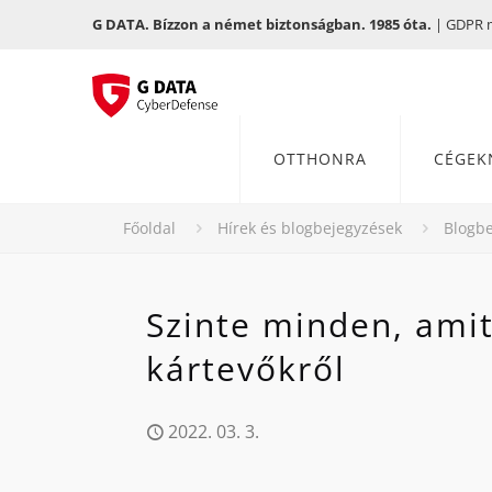
G DATA. Bízzon a német biztonságban. 1985 óta.
| GDPR me
OTTHONRA
CÉGEK
Főoldal
Hírek és blogbejegyzések
Blogbe
Szinte minden, amit
kártevőkről
2022. 03. 3.