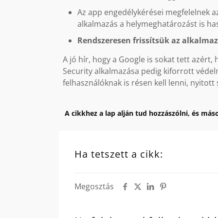
Az app engedélykérései megfelelnek az
alkalmazás a helymeghatározást is ha
Rendszeresen frissítsük az alkalmaz
A jó hír, hogy a Google is sokat tett azér
Security alkalmazása pedig kiforrott védel
felhasználóknak is résen kell lenni, nyito
A cikkhez a lap alján tud hozzászólni, és máso
Ha tetszett a cikk:
Megosztás