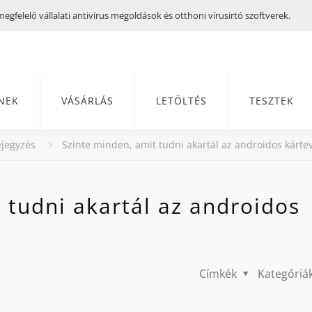
gfelelő vállalati antivírus megoldások és otthoni vírusirtó szoftverek.
NEK
VÁSÁRLÁS
LETÖLTÉS
TESZTEK
jegyzés
Szinte minden, amit tudni akartál az androidos kárte
 tudni akartál az androidos
Címkék
Kategóriá