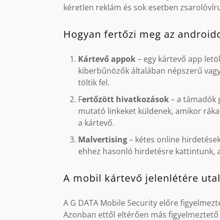
kéretlen reklám és sok esetben zsarolóvíru
Hogyan fertőzi meg az android
Kártevő appok
– egy kártevő app let
kiberbűnözők általában népszerű vagy 
töltik fel.
F
ertőzött hivatkozások
– a támadók 
mutató linkeket küldenek, amikor ráka
a kártevő.
Malvertising
– kétes online hirdetések
ehhez hasonló hirdetésre kattintunk, a
A mobil kártevő jelenlétére utal
A G DATA Mobile Security előre figyelmezte
Azonban ettől eltérően más figyelmeztető 