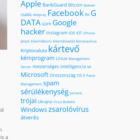
Apple
BankGuard
Bitcoin
botnet
Facebook
G
csalás
fbi
deepray
DATA
Google
GDPR
hacker
Instagram
iOS
IOT
iPhone
koronavírus
kiberháború
kibertámadás
Jelszó
kártevő
Kriptovaluta
kémprogram
Linux
Management
mesterséges intelligencia
MI
Server
Microsoft
Oroszország
OS X
Patch
spam
Management
sérülékenység
torrent
trójai
Ukrajna
Virus Bulletin
zsarolóvírus
Windows
id
átverés
n
is a