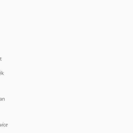
t
ék
van
vice