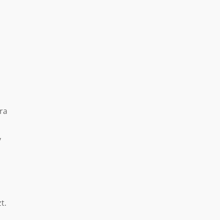
e
ra
y
t.