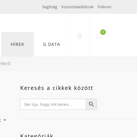
Segítség
Viszonteladóknak
Fiókom
0
HÍREK
G DATA
vőkről
Keresés a cikkek között
Search
Search Button
for:
k
Kategóriák