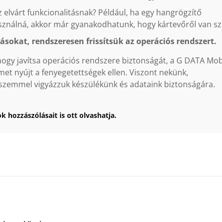
 elvárt funkcionalitásnak? Például, ha egy hangrögzítő
sználná, akkor már gyanakodhatunk, hogy kártevőről van sz
ásokat, rendszeresen frissítsük az operációs rendszert.
t, hogy javítsa operációs rendszere biztonságát, a G DATA Mob
met nyújt a fenyegetettségek ellen. Viszont nekünk,
tt szemmel vigyázzuk készülékünk és adataink biztonságára.
k hozzászólásait is ott olvashatja.