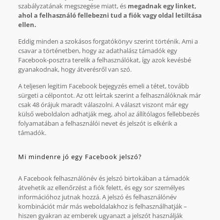
szabályzatának megszegése miatt, és
megadnak egy linket,
ahol a felhasználó fellebezni tud a fiók vagy oldal letiltása
ellen.
Eddig minden a szokásos forgatókönyv szerint történik. Ami a
csavar a történetben, hogy az adathalász támadók egy
Facebook-posztra terelik a felhasználókat, így azok kevésbé
gyanakodnak, hogy átverésről van szó.
A teljesen legitim Facebook bejegyzés emeli a tétet, tovább
sürgeti a célpontot. Az ott leírtak szerint a felhasználóknak már
csak 48 órájuk maradt válaszolni. A választ viszont már egy
külső weboldalon adhatják meg, ahol az állítólagos fellebbezés
folyamatában a felhasználói nevet és jelszót is elkérik a
támadók.
Mi mindenre jó egy Facebook jelszó?
A Facebook felhasználónév és jelszó birtokában a támadók
átvehetik az ellenőrzést a fiók felett, és egy sor személyes
információhoz jutnak hozzá. A jelszó és felhasználónév
kombinációt már más weboldalakhoz is felhasználhatják –
hiszen gyakran az emberek ugyanazt a jelszót használják