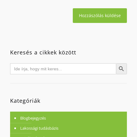
Keresés a cikkek között
Search
Search Button
for:
Kategóriák
Blogbejegyzés
Lakossági tudásbázis