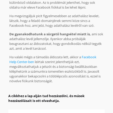
különböző oldalakon. Az is problémát jelenthet, hogy sok
oldalra már eleve Facebook fiókkal is be lehet lépni.
Ha megvizsgáljuk picit figyelmesebben az adathalász levelet,
látszik, hogy a feladó domainjének semmi köze sincs a
Facebook-hoz, ami jelzi, hogy adathalász levélről van szó.
De gyanakodhatunk a sürgető hangvétel miatt is,
ami sok
adathalász levél jellemzője. Ilyenkor abba próbálják
beugrasztani az áldozatokat, hogy gondolkodás nélkül tegyék
azt, amit a levél tanácsol.
Ha valaki mégis a támadás áldozata lett, akkor a
Facebook
Help Center-ben
leírtak szerint jelenthetjük ezt,
megváltoztathatjuk a jelszót és a biztonsági beállításokban
kiléphetünk a számunkra ismeretlen eszközökből is. Javasolt
ugyanakkor bekapcsolni a többlépcsős azonosítást is, ezzel is
növelve fiókunk biztonságát.
A cikkhez a lap alján tud hozzászólni, és mások
hozzászólásait is ott olvashatja.