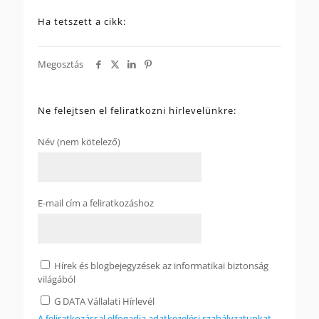
Ha tetszett a cikk:
Megosztás
Ne felejtsen el feliratkozni hírlevelünkre:
Név (nem kötelező)
E-mail cím a feliratkozáshoz
Hírek és blogbejegyzések az informatikai biztonság
világából
G DATA Vállalati Hírlevél
A feliratkozással elfogadja adatkezelési szabályzatunkat.