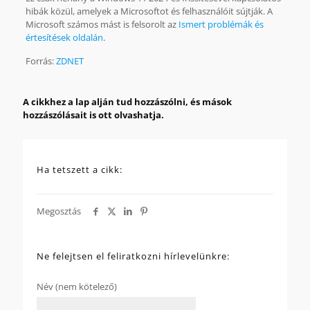
hibák közül, amelyek a Microsoftot és felhasználóit sújtják. A
Microsoft számos mást is felsorolt ​​az
Ismert problémák és
értesítések oldalán
.
Forrás:
ZDNET
A cikkhez a lap alján tud hozzászólni, és mások
hozzászólásait is ott olvashatja.
Ha tetszett a cikk:
Megosztás
Ne felejtsen el feliratkozni hírlevelünkre:
Név (nem kötelező)