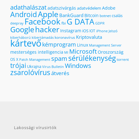
adathalászat
adatszivárgás
Adobe
adatvédelem
Apple
Android
BankGuard
Bitcoin
csalás
botnet
Facebook
G DATA
fbi
deepray
GDPR
hacker
Google
Instagram
iOS
IOT
iPhone
Jelszó
Kriptovaluta
koronavírus
kiberháború
kibertámadás
kártevő
kémprogram
Linux
Management Server
Microsoft
mesterséges intelligencia
Oroszország
MI
sérülékenység
spam
OS X
torrent
Patch Management
trójai
Windows
Ukrajna
Virus Bulletin
zsarolóvírus
átverés
Lakossági vírusirtók