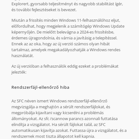
Explorert, gyorsabb teljesítményt és nagyobb stabilitást ígér,
és további fejlesztéseket is bevezet.
Miután a frissítés minden Windows 11-felhasználóhoz eljut,
előfordulhat, hogy megjelenik a számítógép Windows Update
képernyőjén. De mielőtt belevágna a 2024-es frissítésbe,
érdemes újragondolnia, és várnia a javításig a telepítéssel.
Ennek az az oka, hogy az új verzió számos olyan hibát
tartalmaz, amelyek megakadályozhatják a Windows rendes
használatát.
Az új verzióban a felhasználók eddig ezeket a problémákat
jelezték:
Rendszerfájl-ellenőrző hiba
Az SFC néven ismert Windows rendszerfájl-ellenőrző
megvizsgálja a meghajtón a sérült rendszerfájlokat, és
megpróbálja kijavítani vagy kicserélni a problémás
állományokat. Az sfc /scannow parancs azonnali futtatása
elindítja a vizsgálatot. Ha sérült fájlokat talál, az SFC
automatikusan kijavítja azokat. Futtassa újra a vizsgálatot, és a
rendszernek most tiszta állapotot kell kapnia.