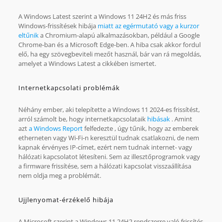
A Windows Latest szerint a Windows 11 24H2 és más friss
Windows-frissítések hibája
miatt az egérmutató vagy a kurzor
eltűnik
a Chromium-alapú alkalmazásokban, például a Google
Chrome-ban és a Microsoft Edge-ben. A hiba csak akkor fordul
elő, ha egy szövegbeviteli mezőt használ, bár van rá megoldás,
amelyet a Windows Latest a cikkében ismertet.
Internetkapcsolati problémák
Néhány ember, aki telepítette a Windows 11 2024-es frissítést,
arról számolt be, hogy internetkapcsolataik
hibásak
. Amint
azt
a Windows Report
felfedezte , úgy tűnik, hogy az emberek
etherneten vagy Wi-Fi-n keresztül tudnak csatlakozni, de nem
kapnak érvényes IP-címet, ezért nem tudnak internet- vagy
hálózati kapcsolatot létesíteni. Sem az illesztőprogramok vagy
a firmware frissítése, sem a hálózati kapcsolat visszaállítása
nem oldja meg a problémát.
Ujjlenyomat-érzékelő hibája
A Microsoft szerint a Windows 11 24H2 rendszerre való frissítés