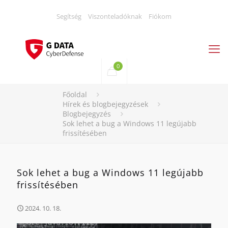
Segítség
Viszonteladóknak
Fiókom
0
Főoldal
Hírek és blogbejegyzések
Blogbejegyzés
Sok lehet a bug a Windows 11 legújabb
frissítésében
Sok lehet a bug a Windows 11 legújabb
frissítésében
2024. 10. 18.