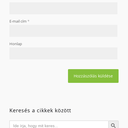
E-mail cím
*
Honlap
Keresés a cikkek között
Search
Search Button
for: