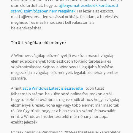
után előfordulhat, hogy az
ujjlenyomat-érzékelők korlátozott
számú számítógépen nem reagálnak
. Ha lezárja az eszközt,
majd ujjlenyomat-leolvasással próbálja feloldani, a hitelesítés
meghiúsul, és másik módszert kell választania a
bejelentkezéshez.
Törött vágólap előzmények
A Windows vágólap-előzményei jó eszköz a másolt vágólap-
elemek előzmények több eszközön történő tárolására és
szinkronizálására. Sajnos, a Windows 11 legújabb frissítése
megszakítja a vágólap előzményeit, legalábbis néhány ember
számára.
Amint
azt a Windows Latest is észrevette
, több tucat
felhasználó számol be különböző online fórumokon arról,
hogy az eszköz továbbra is ragaszkodik ahhoz, hogy a vágólap
előzményei üresek, noha egy vagy több elemet már másoltak
rá. Bár úgy tűnik, hogy ez a hiba csak kis számú felhasználót
érint, a Windows Insider tesztelői már néhány hónappal
ezelőtt jelezték.
Ez csak néhány a Windows 11 2024-es frissítésével kapcsolatos