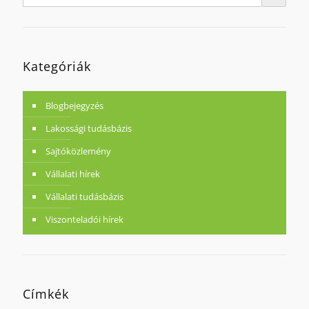
Kategóriák
Blogbejegyzés
Lakossági tudásbázis
Sajtóközlemény
Vállalati hírek
Vállalati tudásbázis
Viszonteladói hírek
Címkék