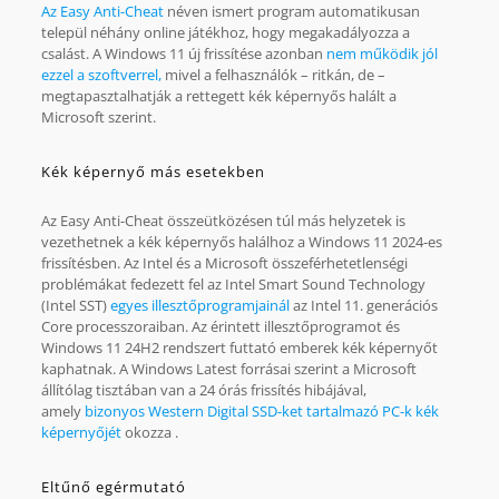
Az Easy Anti-Cheat
néven ismert program automatikusan
települ néhány online játékhoz, hogy megakadályozza a
csalást. A Windows 11 új frissítése azonban
nem működik jól
ezzel a szoftverrel,
mivel a felhasználók – ritkán, de –
megtapasztalhatják a rettegett kék képernyős halált a
Microsoft szerint.
Kék képernyő más esetekben
Az Easy Anti-Cheat összeütközésen túl más helyzetek is
vezethetnek a kék képernyős halálhoz a Windows 11 2024-es
frissítésben. Az Intel és a Microsoft összeférhetetlenségi
problémákat fedezett fel az Intel Smart Sound Technology
(Intel SST)
egyes illesztőprogramjainál
az Intel 11. generációs
Core processzoraiban. Az érintett illesztőprogramot és
Windows 11 24H2 rendszert futtató emberek kék képernyőt
kaphatnak. A Windows Latest forrásai szerint a Microsoft
állítólag tisztában van a 24 órás frissítés hibájával,
amely
bizonyos Western Digital SSD-ket tartalmazó PC-k kék
képernyőjét
okozza .
Eltűnő egérmutató