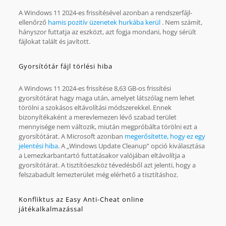
A Windows 11 2024-es frissítésével azonban a rendszerfájl-
ellenőrző
hamis pozitív üzenetek hurkába kerül
. Nem számít,
hányszor futtatja az eszközt, azt fogja mondani, hogy sérült
fájlokat talált és javított.
Gyorsítótár fájl törlési hiba
A Windows 11 2024-es frissítése 8,63 GB-os frissítési
gyorsítótárat hagy maga után, amelyet látszólag nem lehet
törölni a szokásos eltávolítási módszerekkel. Ennek
bizonyítékaként a merevlemezen lévő szabad terület
mennyisége nem változik, miután megpróbálta törölni ezt a
gyorsítótárat. A Microsoft azonban
megerősítette, hogy ez egy
jelentési hiba
. A „Windows Update Cleanup” opció kiválasztása
a Lemezkarbantartó futtatásakor valójában eltávolítja a
gyorsítótárat. A tisztítóeszköz tévedésből azt jelenti, hogy a
felszabadult lemezterület még elérhető a tisztításhoz.
Konfliktus az Easy Anti-Cheat online
játékalkalmazással