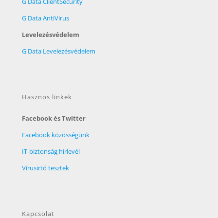
G Data ClientSecurity
G Data AntiVirus
Levelezésvédelem
G Data Levelezésvédelem
Hasznos linkek
Facebook és Twitter
Facebook közösségünk
IT-biztonság hírlevél
Vírusirtó tesztek
Kapcsolat