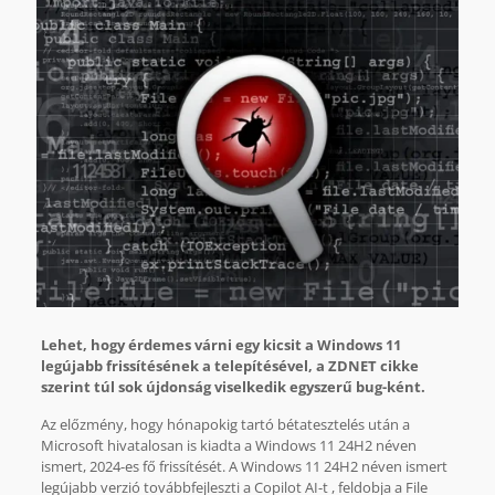
Lehet, hogy érdemes várni egy kicsit a Windows 11
legújabb frissítésének a telepítésével, a ZDNET cikke
szerint túl sok újdonság viselkedik egyszerű bug-ként.
Az előzmény, hogy hónapokig tartó bétatesztelés után a
Microsoft hivatalosan is kiadta a Windows 11 24H2 néven
ismert, 2024-es fő frissítését. A Windows 11 24H2 néven ismert
legújabb verzió továbbfejleszti a Copilot AI-t , feldobja a File