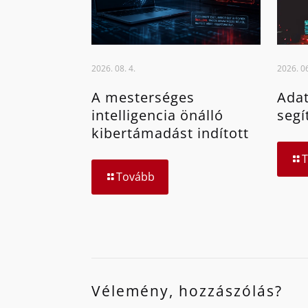
2026. 08. 4.
2026. 06
A mesterséges
Adat
intelligencia önálló
segí
kibertámadást indított
Tovább
Vélemény, hozzászólás?