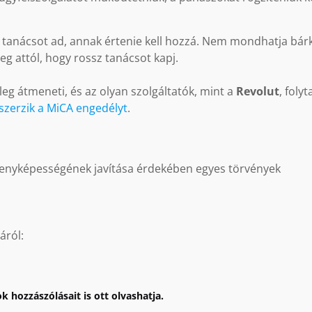
ki tanácsot ad, annak értenie kell hozzá. Nem mondhatja bárk
g attól, hogy rossz tanácsot kapj.
leg átmeneti, és az olyan szolgáltatók, mint a
Revolut
, folyt
zerzik a MiCA engedélyt
.
rsenyképességének javítása érdekében egyes törvények
áról:
k hozzászólásait is ott olvashatja.