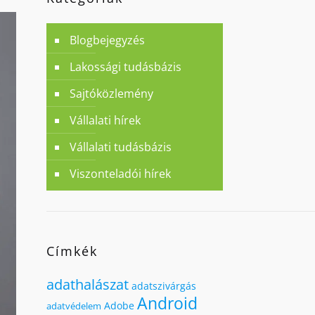
Blogbejegyzés
Lakossági tudásbázis
Sajtóközlemény
Vállalati hírek
Vállalati tudásbázis
Viszonteladói hírek
Címkék
adathalászat
adatszivárgás
Android
Adobe
adatvédelem