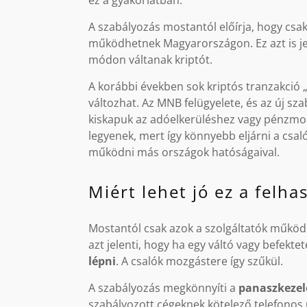
ez a gyakorlatban:
A szabályozás mostantól előírja, hogy csa
működhetnek Magyarországon. Ez azt is jel
módon váltanak kriptót.
A korábbi években sok kriptós tranzakció
változhat. Az MNB felügyelete, és az új sz
kiskapuk az adóelkerüléshez vagy pénzmos
legyenek, mert így könnyebb eljárni a csa
működni más országok hatóságaival.
Miért lehet jó ez a felh
Mostantól csak azok a szolgáltatók működh
azt jelenti, hogy ha egy váltó vagy befekte
lépni
. A csalók mozgástere így szűkül.
A szabályozás megkönnyíti a
panaszkezel
szabályozott cégeknek kötelező telefonos 