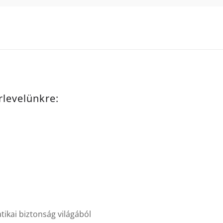
írlevelünkre:
ikai biztonság világából