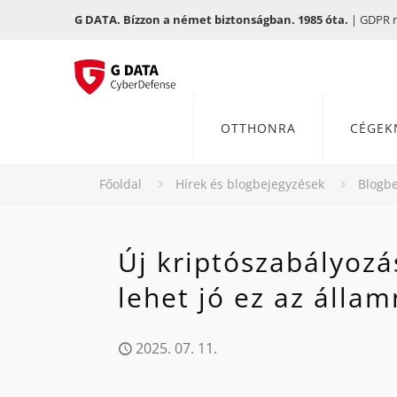
G DATA. Bízzon a német biztonságban. 1985 óta.
| GDPR me
OTTHONRA
CÉGEK
Főoldal
Hírek és blogbejegyzések
Blogbe
Új kriptószabályoz
lehet jó ez az álla
2025. 07. 11.