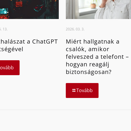
. 13.
2026. 03. 3.
halászat a ChatGPT
Miért hallgatnak a
tségével
csalók, amikor
felveszed a telefont –
hogyan reagálj
Tovább
biztonságosan?
Tovább