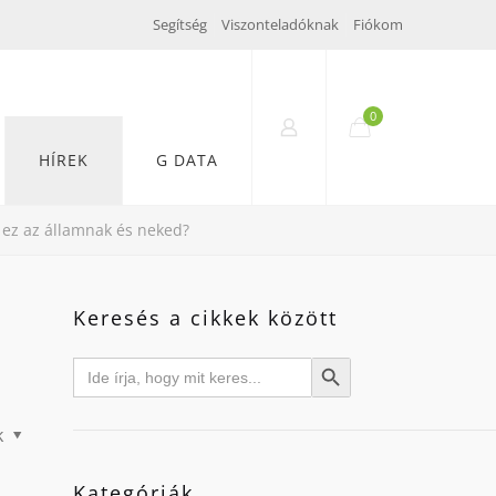
Segítség
Viszonteladóknak
Fiókom
0
HÍREK
G DATA
 ez az államnak és neked?
Keresés a cikkek között
Search
Search Button
for:
k
Kategóriák