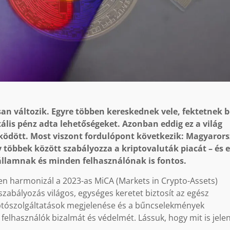
san változik. Egyre többen kereskednek vele, fektetnek 
tális pénz adta lehetőségeket. Azonban eddig ez a világ
dött. Most viszont fordulópont következik: Magyarors
ly többek között szabályozza a kriptovaluták piacát – és 
llamnak és minden felhasználónak is fontos.
en harmonizál a 2023-as MiCA (Markets in Crypto-Assets)
szabályozás világos, egységes keretet biztosít az egész
iptószolgáltatások megjelenése és a bűncselekmények
felhasználók bizalmát és védelmét. Lássuk, hogy mit is jele