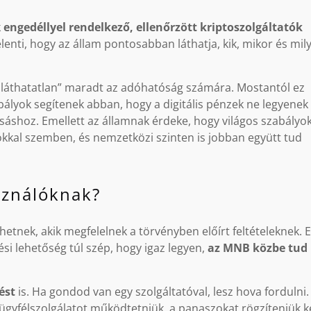
k
engedéllyel rendelkező, ellenőrzött kriptoszolgáltatók
enti, hogy az állam pontosabban láthatja, kik, mikor és mil
 „láthatatlan” maradt az adóhatóság számára. Mostantól ez
abályok segítenek abban, hogy a digitális pénzek ne legyenek
áshoz. Emellett az államnak érdeke, hogy világos szabályo
lókkal szemben, és nemzetközi szinten is jobban együtt tud
asználóknak?
etnek, akik megfelelnek a törvényben előírt feltételeknek. 
tési lehetőség túl szép, hogy igaz legyen,
az MNB közbe tud
ést
is. Ha gondod van egy szolgáltatóval, lesz hova fordulni.
ügyfélszolgálatot működtetniük, a panaszokat rögzíteniük ke