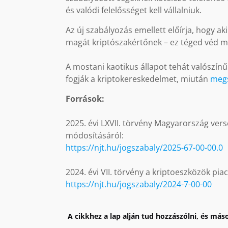
és valódi felelősséget kell vállalniuk.
Az új szabályozás emellett előírja, hogy a
magát kriptószakértőnek – ez téged véd me
A mostani kaotikus állapot tehát valószínű
fogják a kriptokereskedelmet, miután
megs
Források:
2025. évi LXVII. törvény Magyarország ve
módosításáról:
https://njt.hu/jogszabaly/2025-67-00-00.0
2024. évi VII. törvény a kriptoeszközök piac
https://njt.hu/jogszabaly/2024-7-00-00
A cikkhez a lap alján tud hozzászólni, és máso