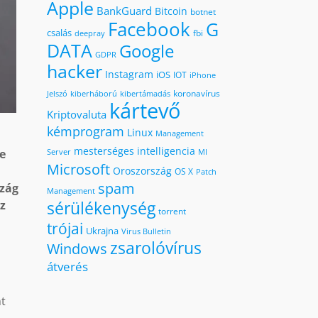
Apple
BankGuard
Bitcoin
botnet
Facebook
G
csalás
fbi
deepray
DATA
Google
GDPR
hacker
Instagram
iOS
IOT
iPhone
koronavírus
kiberháború
kibertámadás
Jelszó
kártevő
Kriptovaluta
kémprogram
Linux
Management
mesterséges intelligencia
MI
be
Server
Microsoft
Oroszország
OS X
Patch
spam
zág
Management
sérülékenység
ez
torrent
trójai
Ukrajna
Virus Bulletin
zsarolóvírus
Windows
átverés
nt