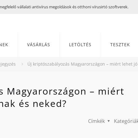
gfelelő vállalati antivírus megoldások és otthoni vírusirtó szoftverek.
NEK
VÁSÁRLÁS
LETÖLTÉS
TESZTEK
jegyzés
Új kriptószabályozás Magyarországon – miért lehet jó
ás Magyarországon – miért
mnak és neked?
Címkék
Kategóriá