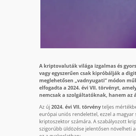
A kriptovaluták világa izgalmas és gyor
vagy egyszerűen csak kipróbálják a digi
meglehetősen „vadnyugati” módon műkö
elfogadta a 2024. évi VII. törvényt, ame
nemcsak a szolgáltatóknak, hanem az á
Az új
2024. évi VII. törvény
teljes mértékb
európai uniós rendelettel, ezzel a magyar 
kriptoszektor számára. A szabályozott kr
szigorúbb üldözése jelentősen növelheti a 