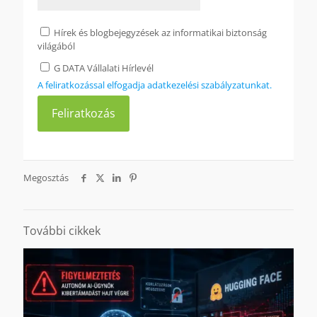
Hírek és blogbejegyzések az informatikai biztonság
világából
G DATA Vállalati Hírlevél
A feliratkozással elfogadja adatkezelési szabályzatunkat.
Megosztás
További cikkek