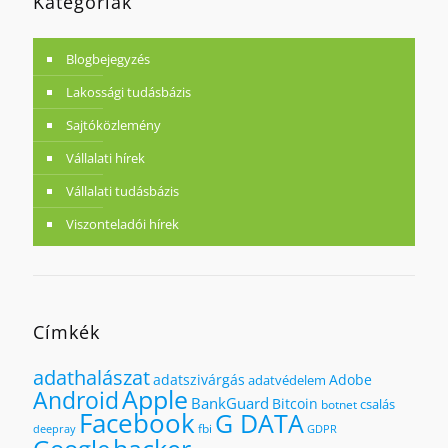
Kategóriák
Blogbejegyzés
Lakossági tudásbázis
Sajtóközlemény
Vállalati hírek
Vállalati tudásbázis
Viszonteladói hírek
Címkék
adathalászat
adatszivárgás
Adobe
adatvédelem
Apple
Android
BankGuard
Bitcoin
csalás
botnet
Facebook
G DATA
fbi
deepray
GDPR