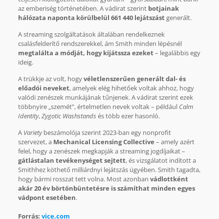
az emberiség történetében. A vádirat szerint
botjainak
hálózata naponta körülbelül 661 440 lejátszást
generált.
A streaming szolgáltatások általában rendelkeznek
csalásfelderítő rendszerekkel, ám Smith minden lépésnél
megtalálta a módját, hogy kijátssza ezeket
– legalábbis egy
ideig.
A trükkje az volt, hogy
véletlenszerűen generált dal- és
előadói neveket
, amelyek elég hihetőek voltak ahhoz, hogy
valódi zenészek munkájának tűnjenek. A vádirat szerint ezek
többnyire „szemét”, értelmetlen nevek voltak – például
Calm
Identity
,
Zygotic Washstands
és több ezer hasonló.
A
Variety
beszámolója szerint 2023-ban egy nonprofit
szervezet, a
Mechanical Licensing Collective
– amely azért
felel, hogy a zenészek megkapják a streaming jogdíjaikat –
gátlástalan tevékenységet sejtett
, és vizsgálatot indított a
Smithhez köthető milliárdnyi lejátszás ügyében. Smith tagadta,
hogy bármi rosszat tett volna. Most azonban
vádlottként
akár 20 év börtönbüntetésre is számíthat minden egyes
vádpont esetében
.
Forrás:
vice.com