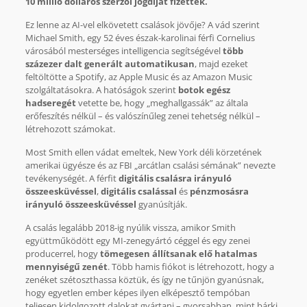
10 millió dolláros szerzői jogdíjat fizettek.
Ez lenne az AI-vel elkövetett csalások jövője? A vád szerint
Michael Smith, egy 52 éves észak-karolinai férfi Cornelius
városából mesterséges intelligencia segítségével
több
százezer dalt generált automatikusan
, majd ezeket
feltöltötte a Spotify, az Apple Music és az Amazon Music
szolgáltatásokra. A hatóságok szerint
botok egész
hadseregét
vetette be, hogy „meghallgassák” az általa
erőfeszítés nélkül – és valószínűleg zenei tehetség nélkül –
létrehozott számokat.
Most Smith ellen vádat emeltek, New York déli körzetének
amerikai ügyésze és az FBI „arcátlan csalási sémának” nevezte
tevékenységét. A férfit
digitális csalásra irányuló
összeesküvéssel
,
digitális csalással
és
pénzmosásra
irányuló összeesküvéssel
gyanúsítják.
A csalás legalább 2018-ig nyúlik vissza, amikor Smith
együttműködött egy MI-zenegyártó céggel és egy zenei
producerrel, hogy
tömegesen állítsanak elő hatalmas
mennyiségű zenét
. Több hamis fiókot is létrehozott, hogy a
zenéket szétoszthassa köztük, és így ne tűnjön gyanúsnak,
hogy egyetlen ember képes ilyen elképesztő tempóban
teljesen kidolgozott dalokat gyártani – gyorsabban, mint bárki