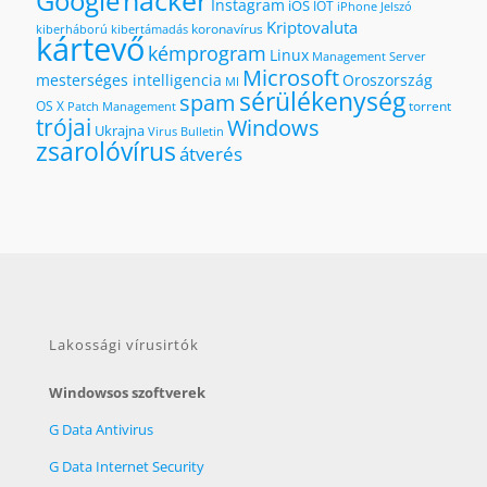
hacker
Google
Instagram
iOS
IOT
iPhone
Jelszó
Kriptovaluta
koronavírus
kiberháború
kibertámadás
kártevő
kémprogram
Linux
Management Server
Microsoft
mesterséges intelligencia
Oroszország
MI
sérülékenység
spam
OS X
torrent
Patch Management
trójai
Windows
Ukrajna
Virus Bulletin
zsarolóvírus
átverés
Lakossági vírusirtók
Windowsos szoftverek
G Data Antivirus
G Data Internet Security