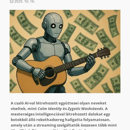
2025. 10. 16.
A csaló AI-val létrehozott együttesei olyan neveket
viseltek, mint
Calm Identity
és
Zygotic Washstands
. A
mesterséges intelligenciával létrehozott dalokat egy
botokból álló robothadsereg hallgatta folyamatosan,
amely után a streaming szolgáltatók összesen több mint