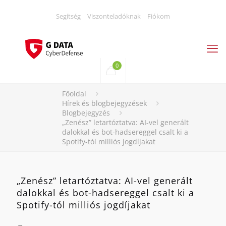
Segítség
Viszonteladóknak
Fiókom
0
Főoldal
Hírek és blogbejegyzések
Blogbejegyzés
„Zenész” letartóztatva: AI-vel generált
dalokkal és bot-hadsereggel csalt ki a
Spotify-tól milliós jogdíjakat
„Zenész” letartóztatva: AI-vel generált
dalokkal és bot-hadsereggel csalt ki a
Spotify-tól milliós jogdíjakat