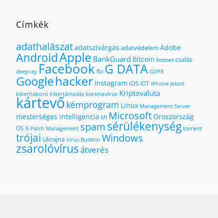
Címkék
adathalászat
adatszivárgás
Adobe
adatvédelem
Apple
Android
BankGuard
Bitcoin
csalás
botnet
Facebook
G DATA
fbi
deepray
GDPR
hacker
Google
Instagram
iOS
IOT
iPhone
Jelszó
Kriptovaluta
koronavírus
kiberháború
kibertámadás
kártevő
kémprogram
Linux
Management Server
Microsoft
mesterséges intelligencia
Oroszország
MI
sérülékenység
spam
OS X
torrent
Patch Management
trójai
Windows
Ukrajna
Virus Bulletin
zsarolóvírus
átverés