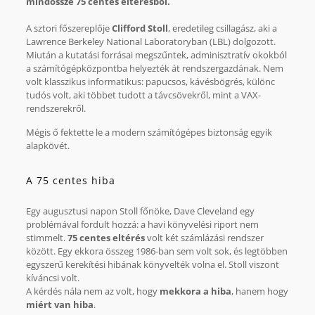
mindössze 75 centes eltérésből.
A sztori főszereplője
Clifford Stoll
, eredetileg csillagász, aki a
Lawrence Berkeley National Laboratoryban (LBL) dolgozott.
Miután a kutatási forrásai megszűntek, adminisztratív okokból
a számítógépközpontba helyezték át rendszergazdának. Nem
volt klasszikus informatikus: papucsos, kávésbögrés, különc
tudós volt, aki többet tudott a távcsövekről, mint a VAX-
rendszerekről.
Mégis ő fektette le a modern számítógépes biztonság egyik
alapkövét.
A 75 centes hiba
Egy augusztusi napon Stoll főnöke, Dave Cleveland egy
problémával fordult hozzá: a havi könyvelési riport nem
stimmelt.
75 centes eltérés
volt két számlázási rendszer
között. Egy ekkora összeg 1986-ban sem volt sok, és legtöbben
egyszerű kerekítési hibának könyvelték volna el. Stoll viszont
kíváncsi volt.
A kérdés nála nem az volt, hogy
mekkora a hiba
, hanem hogy
miért van hiba
.