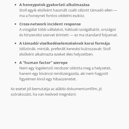
A honeypotok gyakorlati alkalmazása
Stoll egyik elsőként használt csalit célzott támadó ellen —
ma a honeynet fontos védelmi eszköz.
Cross-network incident response
A vizsgálat több vállalatot, hálózati szolgáltatót, országot
és hírszerzési szervet érintett — ez ma standard folyamat.
A támadói viselkedéselemzésének korai formája
Időzónák, minták, preferált keresési kulcsszavak: Stoll
elsőként alkalmazta ezeket éles helyzetben.
A “human factor” szerepe
Nem egy logelemző rendszer oldotta meg a helyzetet,
hanem egy kíváncsi rendszergazda, aki nem hagyott
figyelmen kívül egy hibaüzenetet.
Az esetet jól bemutatja az alábbi dokumentumfilm, jó
szórakozást, ha van kedved megnézni: