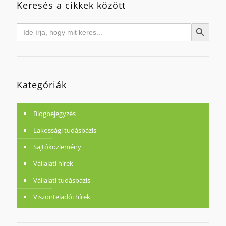
Keresés a cikkek között
Search
Search Button
for:
Kategóriák
Blogbejegyzés
Lakossági tudásbázis
Sajtóközlemény
Vállalati hírek
Vállalati tudásbázis
Viszonteladói hírek