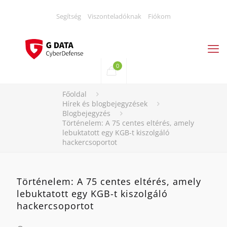
Segítség
Viszonteladóknak
Fiókom
0
Főoldal
Hírek és blogbejegyzések
Blogbejegyzés
Történelem: A 75 centes eltérés, amely
lebuktatott egy KGB-t kiszolgáló
hackercsoportot
Történelem: A 75 centes eltérés, amely
lebuktatott egy KGB-t kiszolgáló
hackercsoportot