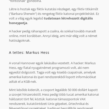
“fontosnak” gondolna.
Létre is hoztak egy fiktív kutatási részleget, egy fiktív titkárnőt
(“Barbara Sherwin”) és rengeteg fiktív katonai projektleírást. Ez
volt a világ egyik legelső
tudatosan létrehozott digitális
honeypotja
.
A hacker pedig ráharapott a csalira, és sokkal tovább maradt
online, mint korábban. Annyi ideig, ami már elég volt a német
hatóságoknak.
A tettes: Markus Hess
A vonal Hannover egyik lakásába vezetett. A hacker: Markus
Hess, egy fiatal nyugatnémet programozó volt, aki nem
egyedül dolgozott. Tagja volt egy kisebb csapatnak, amelyek
amerikai katonai és ipari rendszerekből lopott információkat
adtak el a KGB-nek.
Mint később kiderült, a csoport legalább 50 000 dollárt kapott
a szovjet hírszerzéstől, Hess pedig több tucat amerikai katonai
hálózatot tört fel, köztük: katonai támaszpontok VAX
rendszereit, kutatóintézeti Unix gépeket, űrtechnikai és
félvezetőipari projekteket, hadiipari beszállítók rendszereit.