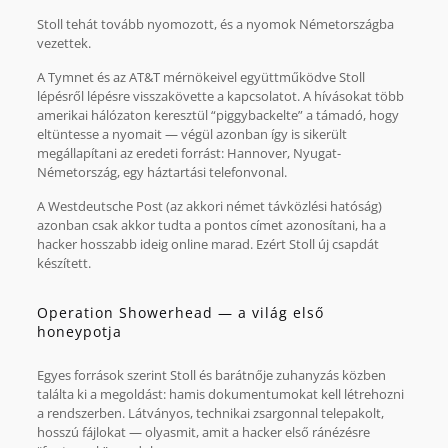
Stoll tehát tovább nyomozott, és a nyomok Németországba
vezettek.
A Tymnet és az AT&T mérnökeivel együttműködve Stoll
lépésről lépésre visszakövette a kapcsolatot. A hívásokat több
amerikai hálózaton keresztül “piggybackelte” a támadó, hogy
eltüntesse a nyomait — végül azonban így is sikerült
megállapítani az eredeti forrást: Hannover, Nyugat-
Németország, egy háztartási telefonvonal.
A Westdeutsche Post (az akkori német távközlési hatóság)
azonban csak akkor tudta a pontos címet azonosítani, ha a
hacker hosszabb ideig online marad. Ezért Stoll új csapdát
készített.
Operation Showerhead — a világ első
honeypotja
Egyes források szerint Stoll és barátnője zuhanyzás közben
találta ki a megoldást: hamis dokumentumokat kell létrehozni
a rendszerben. Látványos, technikai zsargonnal telepakolt,
hosszú fájlokat — olyasmit, amit a hacker első ránézésre