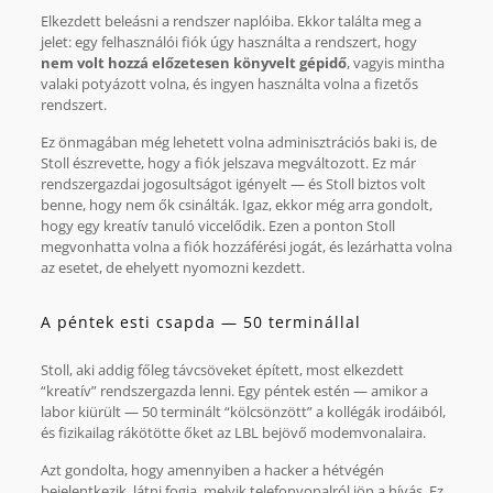
Elkezdett beleásni a rendszer naplóiba. Ekkor találta meg a
jelet: egy felhasználói fiók úgy használta a rendszert, hogy
nem volt hozzá előzetesen könyvelt gépidő
, vagyis mintha
valaki potyázott volna, és ingyen használta volna a fizetős
rendszert.
Ez önmagában még lehetett volna adminisztrációs baki is, de
Stoll észrevette, hogy a fiók jelszava megváltozott. Ez már
rendszergazdai jogosultságot igényelt — és Stoll biztos volt
benne, hogy nem ők csinálták. Igaz, ekkor még arra gondolt,
hogy egy kreatív tanuló viccelődik. Ezen a ponton Stoll
megvonhatta volna a fiók hozzáférési jogát, és lezárhatta volna
az esetet, de ehelyett nyomozni kezdett.
A péntek esti csapda — 50 terminállal
Stoll, aki addig főleg távcsöveket épített, most elkezdett
“kreatív” rendszergazda lenni. Egy péntek estén — amikor a
labor kiürült — 50 terminált “kölcsönzött” a kollégák irodáiból,
és fizikailag rákötötte őket az LBL bejövő modemvonalaira.
Azt gondolta, hogy amennyiben a hacker a hétvégén
bejelentkezik, látni fogja, melyik telefonvonalról jön a hívás. Ez