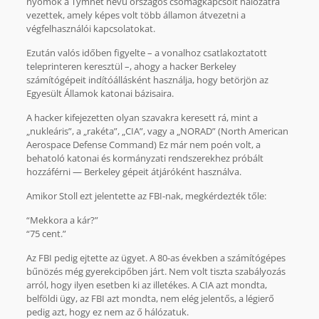
nyomok a Tymnet nevű országos csomagkapcsolt hálózatra
vezettek, amely képes volt több államon átvezetni a
végfelhasználói kapcsolatokat.
Ezután valós időben figyelte – a vonalhoz csatlakoztatott
teleprinteren keresztül –, ahogy a hacker Berkeley
számítógépeit indítóállásként használja, hogy betörjön az
Egyesült Államok katonai bázisaira.
A hacker kifejezetten olyan szavakra keresett rá, mint a
„nukleáris”, a „rakéta”, „CIA”, vagy a „NORAD” (North American
Aerospace Defense Command) Ez már nem poén volt, a
behatoló katonai és kormányzati rendszerekhez próbált
hozzáférni — Berkeley gépeit átjáróként használva.
Amikor Stoll ezt jelentette az FBI-nak, megkérdezték tőle:
“Mekkora a kár?”
“75 cent.”
Az FBI pedig ejtette az ügyet. A 80-as években a számítógépes
bűnözés még gyerekcipőben járt. Nem volt tiszta szabályozás
arról, hogy ilyen esetben ki az illetékes. A CIA azt mondta,
belföldi ügy, az FBI azt mondta, nem elég jelentős, a légierő
pedig azt, hogy ez nem az ő hálózatuk.