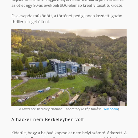
az ötlet egy 80-as évekbeli SOC-elemző kreativitását tükrözte.
És a csapda működött, a történet pedig innen kezdett igazán
thriller jelleget ölteni.
A Lawrence Berkeley National Laboratory (A kép forrása:
Wikipedia
)
A hacker nem Berkeleyben volt
Kiderült, hogy a bejövő kapcsolat nem helyi számról érkezett. A