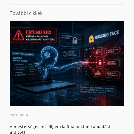
További cikkek
2026. 08. 4.
A mesterséges intelligencia önálló kibertámadást
indított