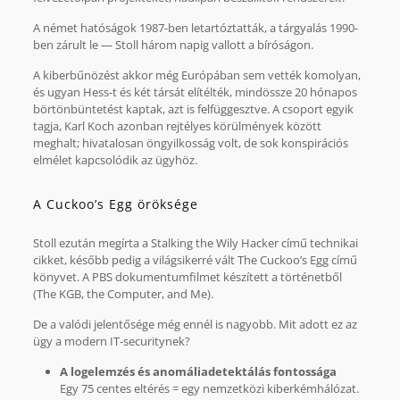
A német hatóságok 1987-ben letartóztatták, a tárgyalás 1990-
ben zárult le — Stoll három napig vallott a bíróságon.
A kiberbűnözést akkor még Európában sem vették komolyan,
és ugyan Hess-t és két társát elítélték, mindössze 20 hónapos
börtönbüntetést kaptak, azt is felfüggesztve. A csoport egyik
tagja, Karl Koch azonban rejtélyes körülmények között
meghalt; hivatalosan öngyilkosság volt, de sok konspirációs
elmélet kapcsolódik az ügyhöz.
A Cuckoo’s Egg öröksége
Stoll ezután megírta a Stalking the Wily Hacker című technikai
cikket, később pedig a világsikerré vált The Cuckoo’s Egg című
könyvet. A PBS dokumentumfilmet készített a történetből
(The KGB, the Computer, and Me).
De a valódi jelentősége még ennél is nagyobb. Mit adott ez az
ügy a modern IT-securitynek?
A logelemzés és anomáliadetektálás fontossága
Egy 75 centes eltérés = egy nemzetközi kiberkémhálózat.