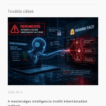
További cikkek
2026. 08. 4.
A mesterséges intelligencia önálló kibertámadást
indított