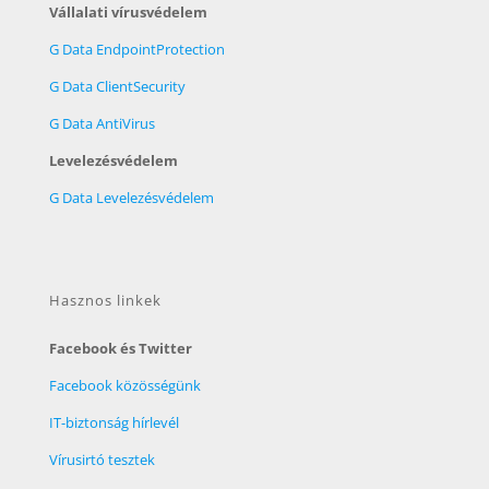
Vállalati vírusvédelem
G Data EndpointProtection
G Data ClientSecurity
G Data AntiVirus
Levelezésvédelem
G Data Levelezésvédelem
Hasznos linkek
Facebook és Twitter
Facebook közösségünk
IT-biztonság hírlevél
Vírusirtó tesztek