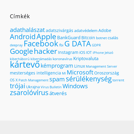
Címkék
adathalászat
adatszivárgás
Adobe
adatvédelem
Apple
Android
BankGuard
Bitcoin
csalás
botnet
Facebook
G DATA
fbi
deepray
GDPR
hacker
Google
Instagram
iOS
IOT
iPhone
Jelszó
Kriptovaluta
koronavírus
kiberháború
kibertámadás
kártevő
kémprogram
Linux
Management Server
Microsoft
mesterséges intelligencia
Oroszország
MI
sérülékenység
spam
OS X
torrent
Patch Management
trójai
Windows
Ukrajna
Virus Bulletin
zsarolóvírus
átverés