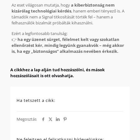
Az eset világosan mutatja, hogy
a kiberbiztonság nem
kizárólag technológiai kérdés
, hanem emberi tényező is. A
támadók nem a Signal titkosítását törték fel – hanem a
felhasználók bizalmát próbálták kihasználni.
Ezért a legfontosabb tanulság:
👉
ha egy üzenet sürget, félelmet kelt vagy szokatlan
ellenőrzést kér, mindig legyünk gyanakvók – még akkor
is, ha egy „biztonságos” alkalmazás nevében érkezik.
A cikkhez a lap alján tud hozzászólni, és mások
hozzászólásait is ott olvashatja.
Ha tetszett a cikk:
Megosztás
Ne felejtsen el feliratkozni hírlevelünkre: