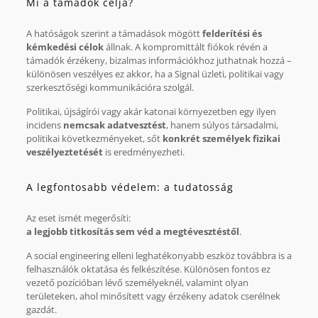
Mi a támadók célja?
A hatóságok szerint a támadások mögött
felderítési és
kémkedési célok
állnak. A kompromittált fiókok révén a
támadók érzékeny, bizalmas információkhoz juthatnak hozzá –
különösen veszélyes ez akkor, ha a Signal üzleti, politikai vagy
szerkesztőségi kommunikációra szolgál.
Politikai, újságírói vagy akár katonai környezetben egy ilyen
incidens
nemcsak adatvesztést
, hanem súlyos társadalmi,
politikai következményeket, sőt
konkrét személyek fizikai
veszélyeztetését
is eredményezheti.
A legfontosabb védelem: a tudatosság
Az eset ismét megerősíti:
a legjobb titkosítás sem véd a megtévesztéstől
.
A social engineering elleni leghatékonyabb eszköz továbbra is a
felhasználók oktatása és felkészítése. Különösen fontos ez
vezető pozícióban lévő személyeknél, valamint olyan
területeken, ahol minősített vagy érzékeny adatok cserélnek
gazdát.