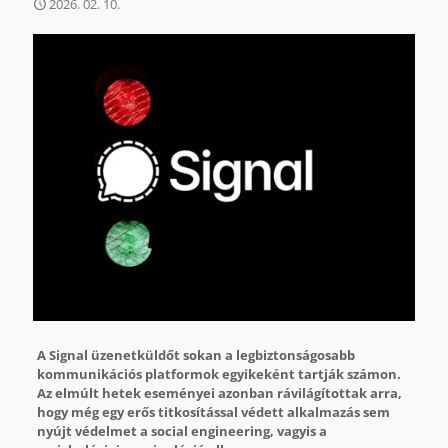
2026. 02. 10.
A Signal üzenetküldőt sokan a legbiztonságosabb
kommunikációs platformok egyikeként tartják számon.
Az elmúlt hetek eseményei azonban rávilágítottak arra,
hogy még egy erős titkosítással védett alkalmazás sem
nyújt védelmet a social engineering, vagyis a