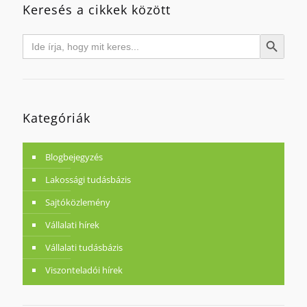
Keresés a cikkek között
Search
Search Button
for:
Kategóriák
Blogbejegyzés
Lakossági tudásbázis
Sajtóközlemény
Vállalati hírek
Vállalati tudásbázis
Viszonteladói hírek