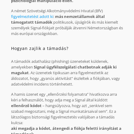
pszichológiai manipuláció ellen.
A német Szövetségi Alkotmányvédelmi Hivatal (BfV)
figyelmeztetést adott ki
:
más nemzetállamok által
támogatott támadók
politikusok, újságírók és más kiemelt
személyek Signal-fiókjait próbálják átvenni Németországban és
más európai országokban.
Hogyan zajlik a támadás?
A támadók adathalász (phishing) üzeneteket küldenek,
amelyekben
Signal ügyfélszolgálati chatbotnak adják ki
magukat
. Az üzenetek tipikusan arra figyelmeztetik az
áldozatot, hogy „gyanús aktivitást” észleltek a fiókjában, vagy
adatvédelmi incidens történhetett.
A hamis üzenet egy „ellenőrzési folyamatra” hivatkozva arra
kéri a felhasználót, hogy adja meg a Signal által küldött
ellenőrző kódot
– hangsúlyozva, hogy azt „senkivel sem
szabad megosztani, még a Signal munkatársaival sem”. Ez a
látszólagos biztonsági figyelmeztetés valójában a támadás
kulcsa:
aki megadja a kódot, átengedi a fiókja feletti irányítást a
támadónak.