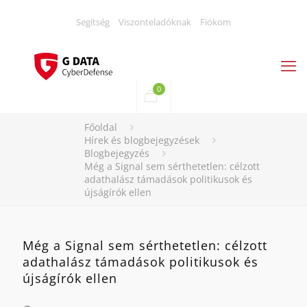
Segítség
Viszonteladóknak
Fiókom
0
Főoldal
Hírek és blogbejegyzések
Blogbejegyzés
Még a Signal sem sérthetetlen: célzott
adathalász támadások politikusok és
újságírók ellen
Még a Signal sem sérthetetlen: célzott
adathalász támadások politikusok és
újságírók ellen