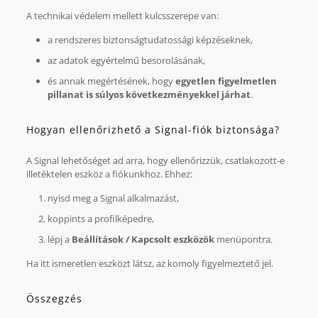
A technikai védelem mellett kulcsszerepe van:
a rendszeres biztonságtudatossági képzéseknek,
az adatok egyértelmű besorolásának,
és annak megértésének, hogy
egyetlen figyelmetlen
pillanat is súlyos következményekkel járhat
.
Hogyan ellenőrizhető a Signal-fiók biztonsága?
A Signal lehetőséget ad arra, hogy ellenőrizzük, csatlakozott-e
illetéktelen eszköz a fiókunkhoz. Ehhez:
nyisd meg a Signal alkalmazást,
koppints a profilképedre,
lépj a
Beállítások / Kapcsolt eszközök
menüpontra.
Ha itt ismeretlen eszközt látsz, az komoly figyelmeztető jel.
Összegzés