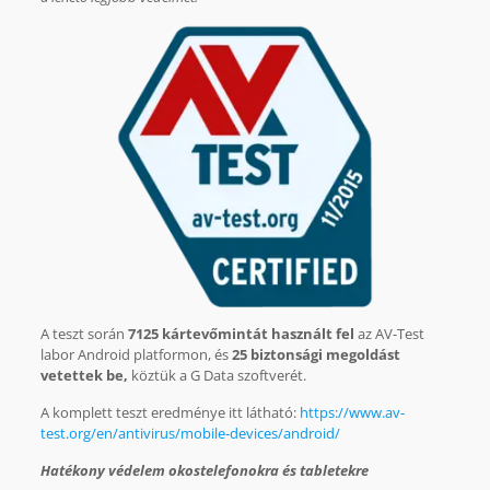
A teszt során
7125 kártevőmintát használt fel
az AV-Test
labor Android platformon, és
25 biztonsági megoldást
vetettek be,
köztük a G Data szoftverét.
A komplett teszt eredménye itt látható:
https://www.av-
test.org/en/antivirus/mobile-devices/android/
Hatékony védelem okostelefonokra és tabletekre