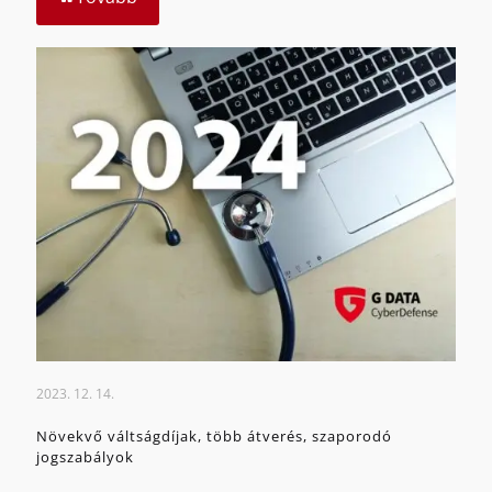
2023. 12. 14.
Növekvő váltságdíjak, több átverés, szaporodó
jogszabályok