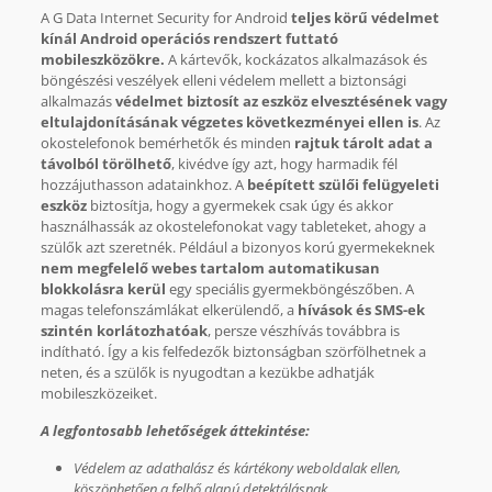
A G Data Internet Security for Android
teljes körű védelmet
kínál Android operációs rendszert futtató
mobileszközökre.
A kártevők, kockázatos alkalmazások és
böngészési veszélyek elleni védelem mellett a biztonsági
alkalmazás
védelmet biztosít az eszköz elvesztésének vagy
eltulajdonításának végzetes következményei ellen is
. Az
okostelefonok bemérhetők és minden
rajtuk tárolt adat a
távolból törölhető
, kivédve így azt, hogy harmadik fél
hozzájuthasson adatainkhoz. A
beépített szülői felügyeleti
eszköz
biztosítja, hogy a gyermekek csak úgy és akkor
használhassák az okostelefonokat vagy tableteket, ahogy a
szülők azt szeretnék. Például a bizonyos korú gyermekeknek
nem megfelelő webes tartalom automatikusan
blokkolásra kerül
egy speciális gyermekböngészőben. A
magas telefonszámlákat elkerülendő, a
hívások és SMS-ek
szintén korlátozhatóak
, persze vészhívás továbbra is
indítható. Így a kis felfedezők biztonságban szörfölhetnek a
neten, és a szülők is nyugodtan a kezükbe adhatják
mobileszközeiket.
A legfontosabb lehetőségek áttekintése:
Védelem az adathalász és kártékony weboldalak ellen,
köszönhetően a felhő alapú detektálásnak.