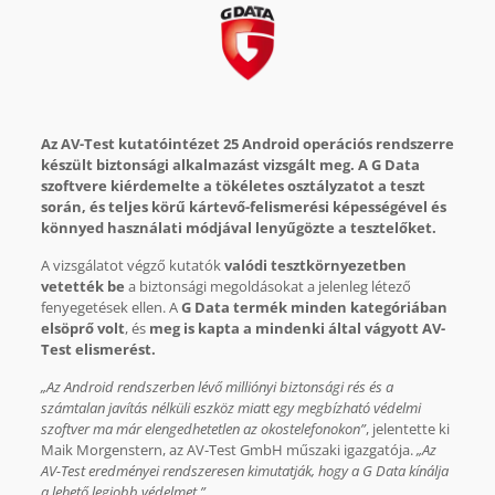
Az AV-Test kutatóintézet 25 Android operációs rendszerre
készült biztonsági alkalmazást vizsgált meg. A G Data
szoftvere kiérdemelte a tökéletes osztályzatot a teszt
során, és teljes körű kártevő-felismerési képességével és
könnyed használati módjával lenyűgözte a tesztelőket.
A vizsgálatot végző kutatók
valódi tesztkörnyezetben
vetették be
a biztonsági megoldásokat a jelenleg létező
fenyegetések ellen. A
G Data termék minden kategóriában
elsöprő volt
, és
meg is kapta a mindenki által vágyott AV-
Test elismerést.
„Az Android rendszerben lévő milliónyi biztonsági rés és a
számtalan javítás nélküli eszköz miatt egy megbízható védelmi
szoftver ma már elengedhetetlen az okostelefonokon”
, jelentette ki
Maik Morgenstern, az AV-Test GmbH műszaki igazgatója.
„Az
AV-Test eredményei rendszeresen kimutatják, hogy a G Data kínálja
a lehető legjobb védelmet.”