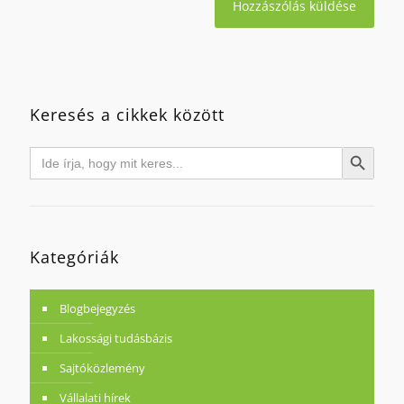
Keresés a cikkek között
Search
Search Button
for:
Kategóriák
Blogbejegyzés
Lakossági tudásbázis
Sajtóközlemény
Vállalati hírek