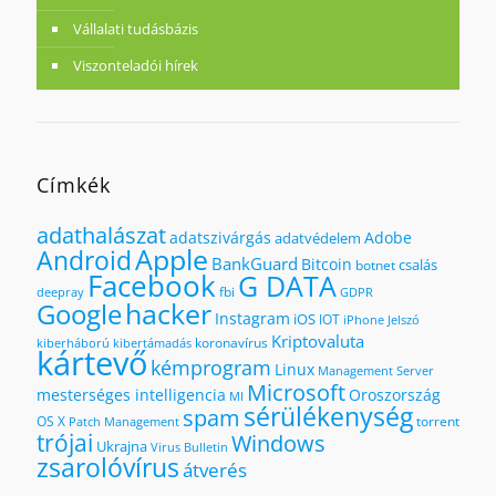
Vállalati tudásbázis
Viszonteladói hírek
Címkék
adathalászat
adatszivárgás
Adobe
adatvédelem
Apple
Android
BankGuard
Bitcoin
csalás
botnet
Facebook
G DATA
fbi
deepray
GDPR
hacker
Google
Instagram
iOS
IOT
iPhone
Jelszó
Kriptovaluta
koronavírus
kiberháború
kibertámadás
kártevő
kémprogram
Linux
Management Server
Microsoft
mesterséges intelligencia
Oroszország
MI
sérülékenység
spam
OS X
torrent
Patch Management
trójai
Windows
Ukrajna
Virus Bulletin
zsarolóvírus
átverés