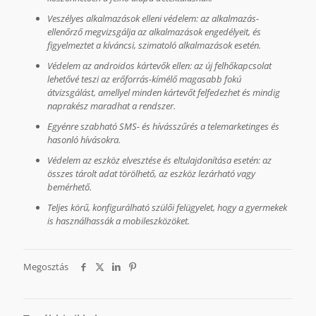
Veszélyes alkalmazások elleni védelem: az alkalmazás-
ellenőrző megvizsgálja az alkalmazások engedélyeit, és
figyelmeztet a kíváncsi, szimatoló alkalmazások esetén.
Védelem az androidos kártevők ellen: az új felhőkapcsolat
lehetővé teszi az erőforrás-kímélő magasabb fokú
átvizsgálást, amellyel minden kártevőt felfedezhet és mindig
naprakész maradhat a rendszer.
Egyénre szabható SMS- és hívásszűrés a telemarketinges és
hasonló hívásokra.
Védelem az eszköz elvesztése és eltulajdonítása esetén: az
összes tárolt adat törölhető, az eszköz lezárható vagy
bemérhető.
Teljes körű, konfigurálható szülői felügyelet, hogy a gyermekek
is használhassák a mobileszközöket.
Megosztás