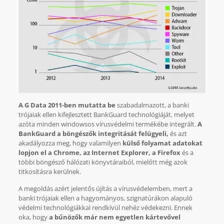
A G Data 2011-ben mutatta be
szabadalmazott, a banki
trójaiak ellen kifejlesztett BankGuard technológiáját, melyet
azóta minden windowsos vírusvédelmi termékébe integrált.
A
BankGuard a böngészők integritását felügyeli,
és azt
akadályozza meg, hogy valamilyen
külső folyamat adatokat
lopjon el a Chrome, az Internet Explorer, a Firefox
és a
többi böngésző hálózati könyvtáraiból, mielőtt még azok
titkosításra kerülnek.
A megoldás azért jelentős újítás a vírusvédelemben, mert a
banki trójaiak ellen a hagyományos, szignatúrákon alapuló
védelmi technológiákkal rendkívül nehéz védekezni. Ennek
oka, hogy
a bűnözők már nem egyetlen kártevővel