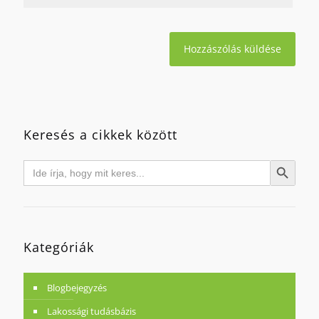
Keresés a cikkek között
Search
Search Button
for:
Kategóriák
Blogbejegyzés
Lakossági tudásbázis