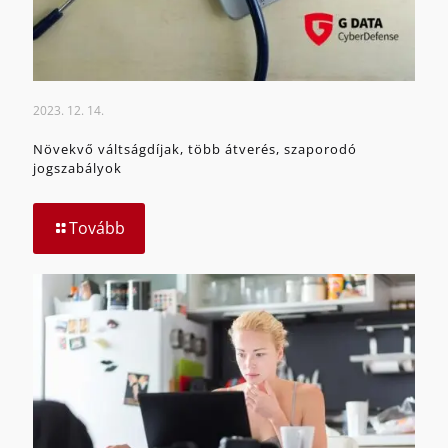
2023. 12. 14.
Növekvő váltságdíjak, több átverés, szaporodó
jogszabályok
Tovább