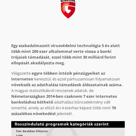
Egy szabadalmazott vírusvédelmi technológia 5 év alatt
több mint 200 ezer alkalommal verte vissza a banki
trójaiak támadását, ezzel több mint 30 milliárd forint
ellopását akadályozta meg.
Világszerte
egyre többen intézik pénzügyeiket az
interneten
keresztül, és ezzel párhuzamosan folyamatosan
növekszik az adathalász támadások áldozatainak száma.
A magyar statisztikákról nincsenek adatok, de
Németországban 2014-ben csaknem 7 ezer internetes
bankoláshoz köthető
adathalász bűncselekmény vált
ismertté, amely az előző évi 4 ezerhez képest több mint
70
százalékos növekedést
jelentett.