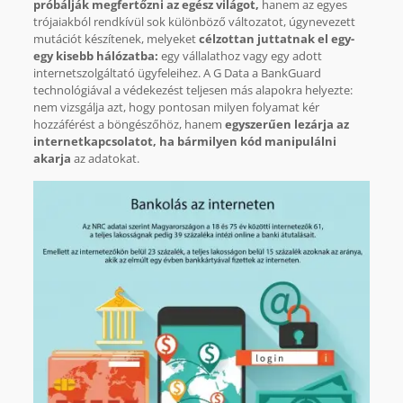
próbálják megfertőzni az egész világot,
hanem az egyes
trójaiakból rendkívül sok különböző változatot, úgynevezett
mutációt készítenek, melyeket
célzottan juttatnak el egy-
egy kisebb hálózatba:
egy vállalathoz vagy egy adott
internetszolgáltató ügyfeleihez. A G Data a BankGuard
technológiával a védekezést teljesen más alapokra helyezte:
nem vizsgálja azt, hogy pontosan milyen folyamat kér
hozzáférést a böngészőhöz, hanem
egyszerűen lezárja az
internetkapcsolatot, ha bármilyen kód manipulálni
akarja
az adatokat.