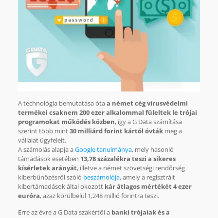
A technológia bemutatása óta
a német cég vírusvédelmi
termékei csaknem 200 ezer alkalommal füleltek le trójai
programokat működés közben
, így a G Data számítása
szerint több mint
30 milliárd forint kártól óvták
meg a
vállalat ügyfeleit.
A számolás alapja a
Google tanulmánya
, mely hasonló
támadások esetében
13,78 százalékra teszi a sikeres
kísérletek arányát
, illetve a német szövetségi rendőrség
kiberbűnözésről szóló
beszámolója
, amely a regisztrált
kibertámadások által okozott
kár átlagos mértékét 4 ezer
euróra
, azaz körülbelül 1,248 millió forintra teszi.
Erre az évre a G Data szakértői a
banki trójaiak és a