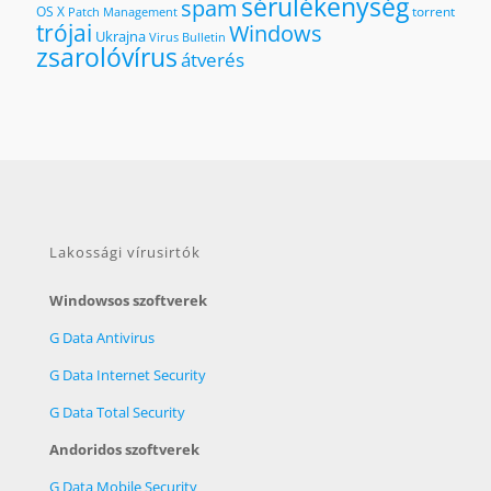
sérülékenység
spam
OS X
torrent
Patch Management
trójai
Windows
Ukrajna
Virus Bulletin
zsarolóvírus
átverés
Lakossági vírusirtók
Windowsos szoftverek
G Data Antivirus
G Data Internet Security
G Data Total Security
Andoridos szoftverek
G Data Mobile Security