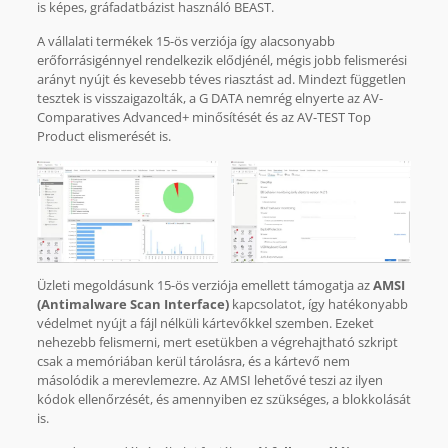
is képes, gráfadatbázist használó BEAST.
A vállalati termékek 15-ös verziója így alacsonyabb
erőforrásigénnyel rendelkezik elődjénél, mégis jobb felismerési
arányt nyújt és kevesebb téves riasztást ad. Mindezt független
tesztek is visszaigazolták, a G DATA nemrég elnyerte az AV-
Comparatives Advanced+ minősítését és az AV-TEST Top
Product elismerését is.
Üzleti megoldásunk 15-ös verziója emellett támogatja az
AMSI
(Antimalware Scan Interface)
kapcsolatot, így hatékonyabb
védelmet nyújt a fájl nélküli kártevőkkel szemben. Ezeket
nehezebb felismerni, mert esetükben a végrehajtható szkript
csak a memóriában kerül tárolásra, és a kártevő nem
másolódik a merevlemezre. Az AMSI lehetővé teszi az ilyen
kódok ellenőrzését, és amennyiben ez szükséges, a blokkolását
is.