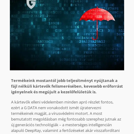
Termékeink mostantól jobb teljesítményt nyújtanak a
fájl nélküli kártevők felismerésében, kevesebb erőforrást
igényelnek és megújult a kezelőfelületük is.
A kártevők elleni védelemben minden apró részlet fontos,
ezért a G DATA nem vonakodott ismét újratervezni
termékeinek magját, a vírusvédelmi motort. A most
bemutatott megoldásban még fontosabb szerephez jutnak az
új generációs technológiák – a mesterséges intelligencián
alapuló DeepRay, valamint a fertőzéseket akár visszafordítani