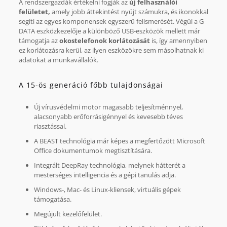
A rendszergazdák értékelni fogják az
új felhasználói
felületet,
amely jobb áttekintést nyújt számukra, és ikonokkal
segíti az egyes komponensek egyszerű felismerését. Végül a G
DATA eszközkezelője a különböző USB-eszközök mellett már
támogatja az
okostelefonok korlátozását
is, így amennyiben
ez korlátozásra kerül, az ilyen eszközökre sem másolhatnak ki
adatokat a munkavállalók.
A 15-ös generáció főbb tulajdonságai
Új vírusvédelmi motor magasabb teljesítménnyel,
alacsonyabb erőforrásigénnyel és kevesebb téves
riasztással.
A BEAST technológia már képes a megfertőzött Microsoft
Office dokumentumok megtisztítására.
Integrált DeepRay technológia, melynek hátterét a
mesterséges intelligencia és a gépi tanulás adja.
Windows-, Mac- és Linux-kliensek, virtuális gépek
támogatása.
Megújult kezelőfelület.