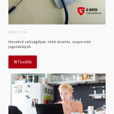
2023. 12. 14.
Növekvő váltságdíjak, több átverés, szaporodó
jogszabályok
Tovább