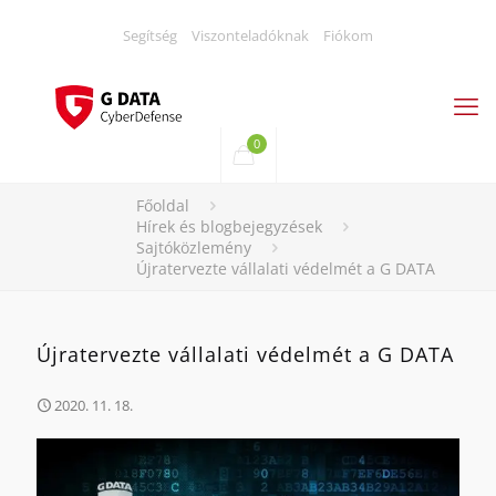
Segítség
Viszonteladóknak
Fiókom
0
Főoldal
Hírek és blogbejegyzések
Sajtóközlemény
Újratervezte vállalati védelmét a G DATA
Újratervezte vállalati védelmét a G DATA
2020. 11. 18.