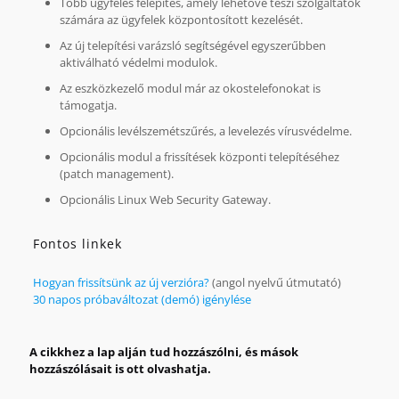
Több ügyfeles felépítés, amely lehetővé teszi szolgáltatók
számára az ügyfelek központosított kezelését.
Az új telepítési varázsló segítségével egyszerűbben
aktiválható védelmi modulok.
Az eszközkezelő modul már az okostelefonokat is
támogatja.
Opcionális levélszemétszűrés, a levelezés vírusvédelme.
Opcionális modul a frissítések központi telepítéséhez
(patch management).
Opcionális Linux Web Security Gateway.
Fontos linkek
Hogyan frissítsünk az új verzióra?
(angol nyelvű útmutató)
30 napos próbaváltozat (demó) igénylése
A cikkhez a lap alján tud hozzászólni, és mások
hozzászólásait is ott olvashatja.