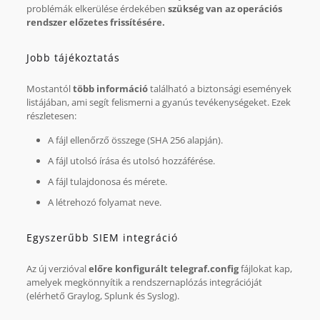
problémák elkerülése érdekében
szükség van az operációs
rendszer előzetes frissítésére.
Jobb tájékoztatás
Mostantól
több információ
található a biztonsági események
listájában, ami segít felismerni a gyanús tevékenységeket. Ezek
részletesen:
A fájl ellenőrző összege (SHA 256 alapján).
A fájl utolsó írása és utolsó hozzáférése.
A fájl tulajdonosa és mérete.
A létrehozó folyamat neve.
Egyszerűbb SIEM integráció
Az új verzióval
előre konfigurált telegraf.config
fájlokat kap,
amelyek megkönnyítik a rendszernaplózás integrációját
(elérhető Graylog, Splunk és Syslog).