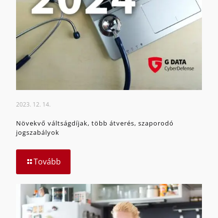
2023. 12. 14.
Növekvő váltságdíjak, több átverés, szaporodó
jogszabályok
Tovább