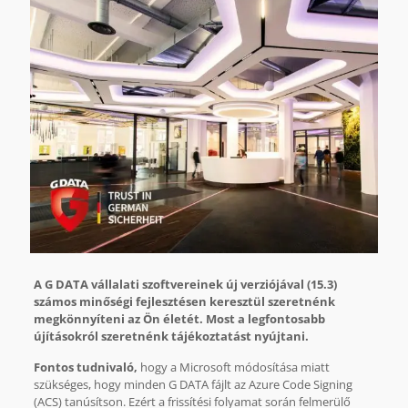
A G DATA vállalati szoftvereinek új verziójával (15.3)
számos minőségi fejlesztésen keresztül szeretnénk
megkönnyíteni az Ön életét. Most a legfontosabb
újításokról szeretnénk tájékoztatást nyújtani.
Fontos tudnivaló,
hogy a Microsoft módosítása miatt
szükséges, hogy minden G DATA fájlt az Azure Code Signing
(ACS) tanúsítson. Ezért a frissítési folyamat során felmerülő