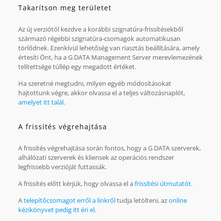
Takarítson meg területet
Az új verziótól kezdve a korábbi szignatúra-frissítésekből
származó régebbi szignatúra-csomagok automatikusan
törlődnek. Ezenkívül lehetőség van riasztás beállítására, amely
értesíti Önt, ha a G DATA Management Server merevlemezének
telítettsége túllép egy megadott értéket.
Ha szeretné megtudni, milyen egyéb módosításokat
hajtottunk végre, akkor olvassa el a teljes változásnaplót,
amelyet itt talál
.
A frissítés végrehajtása
A frissítés végrehajtása során fontos, hogy a G DATA szerverek,
alhálózati szerverek és kliensek az operációs rendszer
legfrissebb verzióját futtassák.
A frissítés előtt kérjük, hogy olvassa el a
frissítési útmutatót.
A
telepítőcsomagot erről a linkről
tudja letölteni, az
online
kézikönyvet pedig itt éri el
.