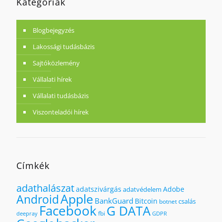
Kategóriák
Blogbejegyzés
Lakossági tudásbázis
Sajtóközlemény
Vállalati hírek
Vállalati tudásbázis
Viszonteladói hírek
Címkék
adathalászat
adatszivárgás
Adobe
adatvédelem
Apple
Android
BankGuard
Bitcoin
csalás
botnet
Facebook
G DATA
fbi
deepray
GDPR