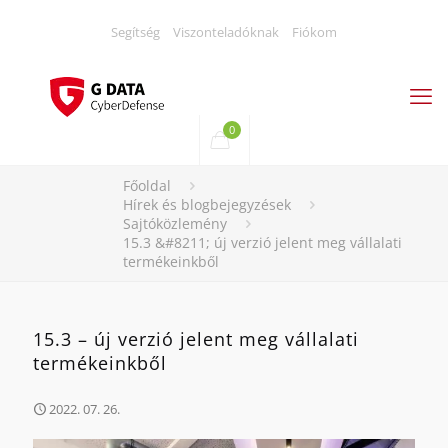
Segítség
Viszonteladóknak
Fiókom
0
Főoldal
Hírek és blogbejegyzések
Sajtóközlemény
15.3 &#8211; új verzió jelent meg vállalati
termékeinkből
15.3 – új verzió jelent meg vállalati
termékeinkből
2022. 07. 26.