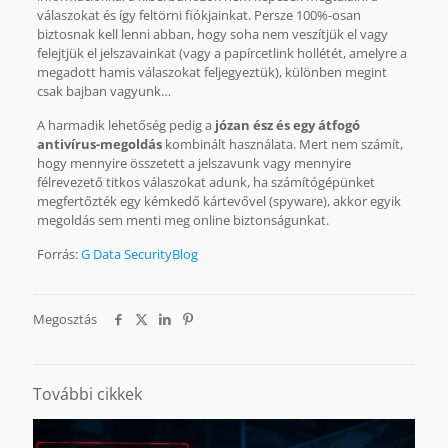
válaszokat és így feltörni fiókjainkat. Persze 100%-osan
biztosnak kell lenni abban, hogy soha nem veszítjük el vagy
felejtjük el jelszavainkat (vagy a papírcetlink hollétét, amelyre a
megadott hamis válaszokat feljegyeztük), különben megint
csak bajban vagyunk…
A harmadik lehetőség pedig a
józan ész és egy átfogó
antivírus-megoldás
kombinált használata. Mert nem számít,
hogy mennyire összetett a jelszavunk vagy mennyire
félrevezető titkos válaszokat adunk, ha számítógépünket
megfertőzték egy kémkedő kártevővel (spyware), akkor egyik
megoldás sem menti meg online biztonságunkat.
Forrás:
G Data SecurityBlog
Megosztás
További cikkek