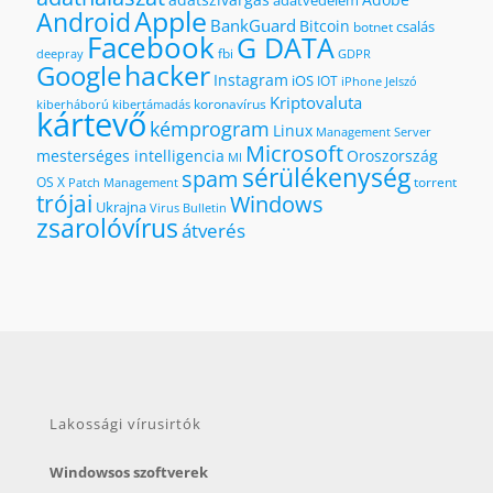
adatvédelem
Apple
Android
BankGuard
Bitcoin
csalás
botnet
Facebook
G DATA
fbi
deepray
GDPR
hacker
Google
Instagram
iOS
IOT
iPhone
Jelszó
Kriptovaluta
koronavírus
kiberháború
kibertámadás
kártevő
kémprogram
Linux
Management Server
Microsoft
mesterséges intelligencia
Oroszország
MI
sérülékenység
spam
OS X
torrent
Patch Management
trójai
Windows
Ukrajna
Virus Bulletin
zsarolóvírus
átverés
Lakossági vírusirtók
Windowsos szoftverek