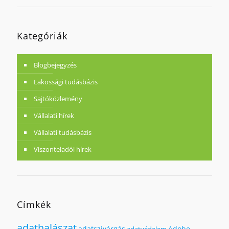
Kategóriák
Blogbejegyzés
Lakossági tudásbázis
Sajtóközlemény
Vállalati hírek
Vállalati tudásbázis
Viszonteladói hírek
Címkék
adathalászat
adatszivárgás
Adobe