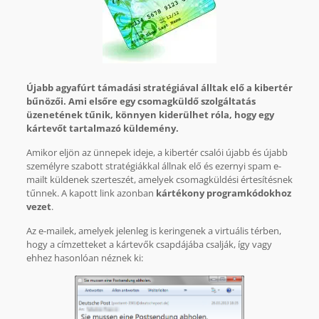
Újabb agyafúrt támadási stratégiával álltak elő a kibertér
bűnözői.
Ami elsőre egy csomagküldő szolgáltatás
üzenetének tűnik, könnyen kiderülhet róla, hogy egy
kártevőt tartalmazó küldemény.
Amikor eljön az ünnepek ideje, a kibertér csalói újabb és újabb
személyre szabott stratégiákkal állnak elő és ezernyi spam e-
mailt küldenek szerteszét, amelyek csomagküldési értesítésnek
tűnnek. A kapott link azonban
kártékony programkódokhoz
vezet
.
Az e-mailek, amelyek jelenleg is keringenek a virtuális térben,
hogy a címzetteket a kártevők csapdájába csalják, így vagy
ehhez hasonlóan néznek ki: