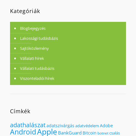
Kategóriák
Blogbejegyzés
Lakossági tudásbázis
Sajtóközlemény
Vállalati hírek
Vállalati tudásbázis
Viszonteladói hírek
Címkék
adathalászat
adatszivárgás
Adobe
adatvédelem
Apple
Android
BankGuard
Bitcoin
csalás
botnet