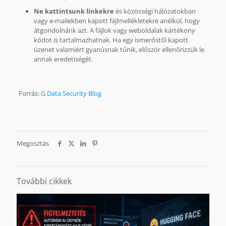
Ne kattintsunk linkekre
és közösségi hálózatokban
vagy e-mailekben kapott fájlmellékletekre anélkül, hogy
átgondolnánk azt. A fájlok vagy weboldalak kártékony
kódot is tartalmazhatnak. Ha egy ismerőstől kapott
üzenet valamiért gyanúsnak tűnik, először ellenőrizzük le
annak eredetiségét.
Forrás:
G Data Security Blog
Megosztás
További cikkek