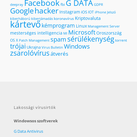
Facebook
G DATA
fbi
deepray
GDPR
hacker
Google
Instagram
iOS
IOT
iPhone
Jelszó
Kriptovaluta
koronavírus
kiberháború
kibertámadás
kártevő
kémprogram
Linux
Management Server
Microsoft
mesterséges intelligencia
Oroszország
MI
sérülékenység
spam
OS X
torrent
Patch Management
trójai
Windows
Ukrajna
Virus Bulletin
zsarolóvírus
átverés
Lakossági vírusirtók
Windowsos szoftverek
G Data Antivirus