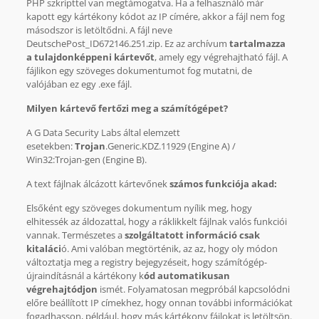
PHP szkripttel van megtámogatva. Ha a felhasználó már
kapott egy kártékony kódot az IP címére, akkor a fájl nem fog
másodszor is letöltődni. A fájl neve
DeutschePost_ID672146.251.zip. Ez az archívum
tartalmazza
a tulajdonképpeni kártevőt
, amely egy végrehajtható fájl. A
fájlikon egy szöveges dokumentumot fog mutatni, de
valójában ez egy .exe fájl.
Milyen kártevő fertőzi meg a számítógépet?
A G Data Security Labs által elemzett
esetekben:
Trojan
.Generic.KDZ.11929 (Engine A) /
Win32:Trojan-gen (Engine B).
A text fájlnak álcázott kártevőnek
számos funkciója akad:
Elsőként egy szöveges dokumentum nyílik meg, hogy
elhitessék az áldozattal, hogy a ráklikkelt fájlnak valós funkciói
vannak. Természetes a
szolgáltatott információ csak
kitaláci
ó. Ami valóban megtörténik, az az, hogy oly módon
változtatja meg a registry bejegyzéseit, hogy számítógép-
újraindításnál a kártékony k
ód automatikusan
végrehajtódjon
ismét. Folyamatosan megpróbál kapcsolódni
előre beállított IP címekhez, hogy onnan további információkat
fogadhasson, például, hogy más kártékony fájlokat is letöltsön.