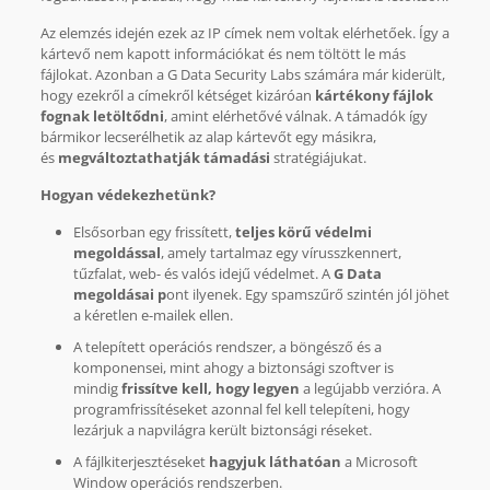
Az elemzés idején ezek az IP címek nem voltak elérhetőek. Így a
kártevő nem kapott információkat és nem töltött le más
fájlokat. Azonban a G Data Security Labs számára már kiderült,
hogy ezekről a címekről kétséget kizáróan
kártékony fájlok
fognak letöltődni
, amint elérhetővé válnak. A támadók így
bármikor lecserélhetik az alap kártevőt egy másikra,
és
megváltoztathatják támadási
stratégiájukat.
Hogyan védekezhetünk?
Elsősorban egy frissített,
teljes körű védelmi
megoldással
, amely tartalmaz egy vírusszkennert,
tűzfalat, web- és valós idejű védelmet. A
G Data
megoldásai p
ont ilyenek. Egy spamszűrő szintén jól jöhet
a kéretlen e-mailek ellen.
A telepített operációs rendszer, a böngésző és a
komponensei, mint ahogy a biztonsági szoftver is
mindig
frissítve kell, hogy legyen
a legújabb verzióra. A
programfrissítéseket azonnal fel kell telepíteni, hogy
lezárjuk a napvilágra került biztonsági réseket.
A fájlkiterjesztéseket
hagyjuk láthatóan
a Microsoft
Window operációs rendszerben.