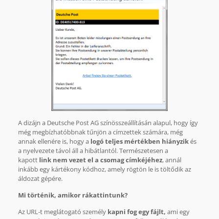
A dizájn a Deutsche Post AG színösszeállításán alapul, hogy így
még megbízhatóbbnak tűnjön a címzettek számára, még
annak ellenére is, hogy a
logó teljes mértékben hiányzik
és
a nyelvezete távol áll a hibátlantól. Természetesen a
kapott
link nem vezet el a csomag címkéjéhez
, annál
inkább egy kártékony kódhoz, amely rögtön le is töltődik az
áldozat gépére.
Mi történik, amikor rákattintunk?
Az URL-t meglátogató személy
kapni fog egy fájlt,
ami egy