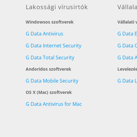
Lakossági vírusirtók
Vállal
Windowsos szoftverek
Vállalati
G Data Antivirus
G Data 
G Data Internet Security
G Data C
G Data Total Security
G Data A
Andoridos szoftverek
Levelezé
G Data Mobile Security
G Data 
OS X (Mac) szoftverek
G Data Antivirus for Mac