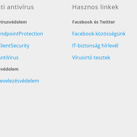
ati antivírus
Hasznos linkek
 vírusvédelem
Facebook és Twitter
EndpointProtection
Facebook közösségünk
lientSecurity
IT-biztonság hírlevél
ntiVirus
Vírusirtó tesztek
svédelem
Levelezésvédelem