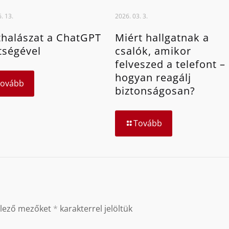
. 13.
2026. 03. 3.
halászat a ChatGPT
Miért hallgatnak a
tségével
csalók, amikor
felveszed a telefont –
hogyan reagálj
Tovább
biztonságosan?
Tovább
elező mezőket
*
karakterrel jelöltük