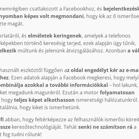
i nemrégiben csatlakozott a Facebookhoz, és
bejelentkezés
n nyomban képes volt megmondani
, hogy kik az ő ismerőse
zte magát.
rlatáról, és
elméletek keringenek
, amelyek a telefonos
képekben történő keresésig terjed, ezek alapján úgy tűnik,
elkezik
múltunk és jelenünk átvizsgálásához. Azonban
a vá
használt eszköztől függően a
z oldal engedélyt kér az e-ma
éhez
. Ezen adatok alapján a Facebook megkeresi, hogy melyi
ombinálja azokkal a további információkkal
– hol lakunk,
lyeket megadunk magunkról. Ezután a motor
folyamatosan
, hogy
teljes képet alkothasson
ismeretségi hálózatunkról.
alálnia, hogy kiket is ismerhetünk.
fi
abban, hogy feltérképezze az felhasználók ismerősi köreit
essze
keresőtechnológiáját. Tehát
senki ne számítson rá
a
 fog tudni rólunk!