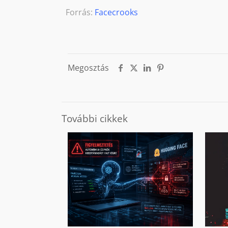
Forrás:
Facecrooks
Megosztás
További cikkek