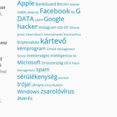
Apple
BankGuard
Bitcoin
botnet
kor
Facebook
G
csalás
fbi
deepray
i,
DATA
Google
GDPR
hacker
Instagram
iOS
IOT
iPhone
koronavírus
kiberháború
kibertámadás
Jelszó
kártevő
Kriptovaluta
lasz
kémprogram
Linux
Management
mesterséges intelligencia
MI
Server
il
Microsoft
Oroszország
OS X
Patch
k
spam
Management
 hol
sérülékenység
torrent
trójai
Ukrajna
Virus Bulletin
zsarolóvírus
Windows
átverés
,