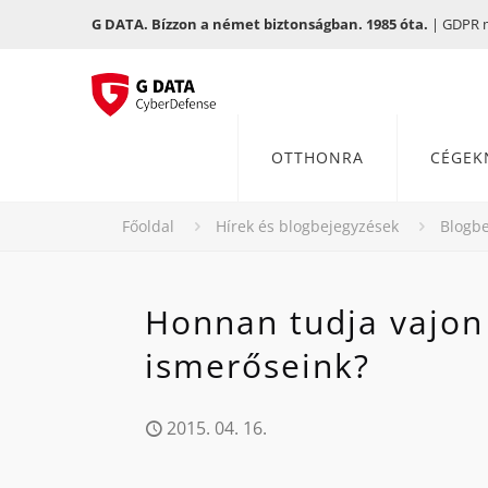
G DATA. Bízzon a német biztonságban. 1985 óta.
| GDPR me
OTTHONRA
CÉGEK
Főoldal
Hírek és blogbejegyzések
Blogbe
Honnan tudja vajon 
ismerőseink?
2015. 04. 16.