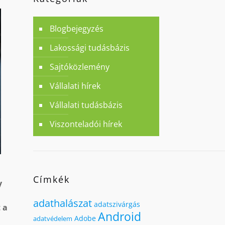
Blogbejegyzés
Lakossági tudásbázis
Sajtóközlemény
Vállalati hírek
Vállalati tudásbázis
Viszonteladói hírek
Címkék
y
adathalászat
adatszivárgás
 a
Android
Adobe
adatvédelem