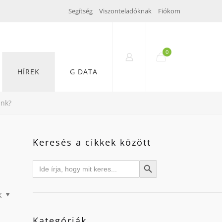
Segítség
Viszonteladóknak
Fiókom
0
HÍREK
G DATA
ink?
Keresés a cikkek között
Search
Search Button
for:
k
Kategóriák