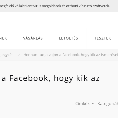
gfelelő vállalati antivírus megoldások és otthoni vírusirtó szoftverek.
NEK
VÁSÁRLÁS
LETÖLTÉS
TESZTEK
jegyzés
Honnan tudja vajon a Facebook, hogy kik az ismerőse
a Facebook, hogy kik az
Címkék
Kategóriá