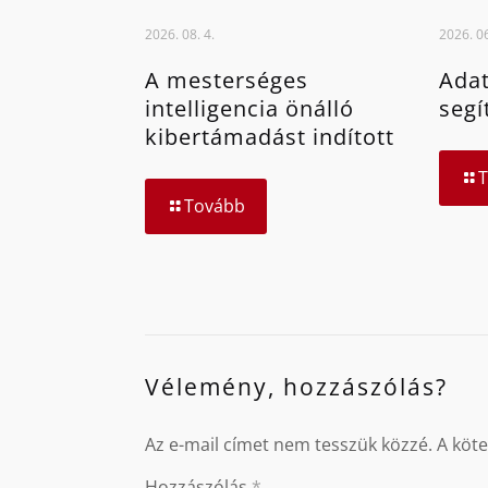
2026. 08. 4.
2026. 06
A mesterséges
Adat
intelligencia önálló
segí
kibertámadást indított
Tovább
Vélemény, hozzászólás?
Az e-mail címet nem tesszük közzé.
A köt
Hozzászólás
*