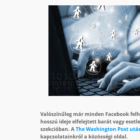
Valószínűleg már minden Facebook felha
hosszú ideje elfelejtett barát vagy eset
szekcióban. A
The Washington Post utá
kapcsolatainkról a közösségi oldal.