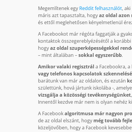
Megemlítenek egy
Reddit felhasználót
, ak
máris azt tapasztalta, hogy
az oldal azo
és ettől meglehetősen kényelmetlenül ére
A Facebookot már régóta faggatják a gyako
kontaktok összegereblyézésétől a korábbi 
hogy
az oldal szuperképességekkel rend
– mint általában –
sokkal egyszerűbb
.
Amikor valaki regisztrál
a Facebookra, a 
vagy telefonos kapcsolatok szkennelés
barátunk van már az oldalon, és ezután
k
születtünk, hová jártunk iskolába -, ame
vizsgálja a közösségi tevékenységünket
Innentől kezdve már nem is olyan nehéz kit
A Facebook
algoritmusa már nagyon pro
de az oldal elszánt, hogy
még tovább fejl
közeljövőben, hogy a Facebook kevesebbet