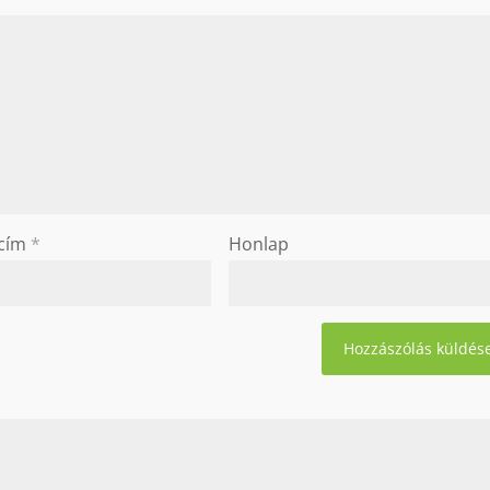
 cím
*
Honlap