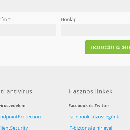
 cím
*
Honlap
ati antivírus
Hasznos linkek
 vírusvédelem
Facebook és Twitter
EndpointProtection
Facebook közösségünk
lientSecurity
IT-biztonság hírlevél