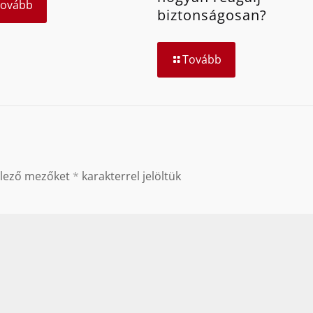
Tovább
biztonságosan?
Tovább
elező mezőket
*
karakterrel jelöltük