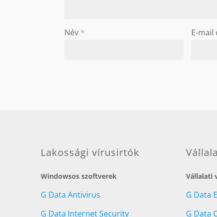
Név
*
E-mail
Lakossági vírusirtók
Vállal
Windowsos szoftverek
Vállalati
G Data Antivirus
G Data 
G Data Internet Security
G Data C