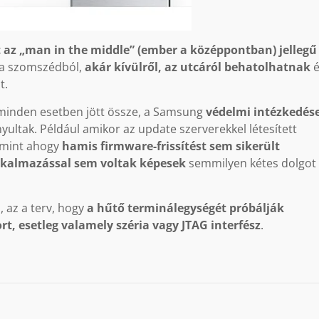
t az „man in the middle” (ember a középpontban) jellegű
r a szomszédból,
akár kívülről, az utcáról behatolhatnak
é
t.
 minden esetben jött össze, a Samsung
védelmi intézkedése
yultak. Például amikor az update szerverekkel létesített
, mint ahogy
hamis firmware-frissítést sem sikerült
kalmazással sem voltak képesek
semmilyen kétes dolgot
 az a terv, hogy
a hűtő terminálegységét próbálják
rt, esetleg valamely széria vagy JTAG interfész
.