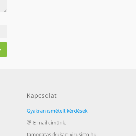
Kapcsolat
Gyakran ismételt kérdések
E-mail címünk:
tamogatas (kukac) virusirto.hu