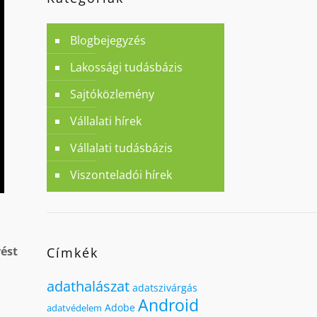
Blogbejegyzés
Lakossági tudásbázis
Sajtóközlemény
Vállalati hírek
Vállalati tudásbázis
Viszonteladói hírek
ést
Címkék
adathalászat
adatszivárgás
Android
Adobe
adatvédelem