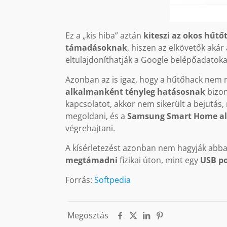
Ez a „kis hiba” aztán
kiteszi az okos hűtő
támadásoknak
, hiszen az elkövetők aká
eltulajdoníthatják a Google belépőadatoka
Azonban az is igaz, hogy a hűtőhack nem
alkalmanként tényleg hatásosnak
bizon
kapcsolatot, akkor nem sikerült a bejutás
megoldani, és a
Samsung Smart Home al
végrehajtani.
A kísérletezést azonban nem hagyják abba,
megtámadni
fizikai úton, mint egy
USB po
Forrás:
Softpedia
Megosztás