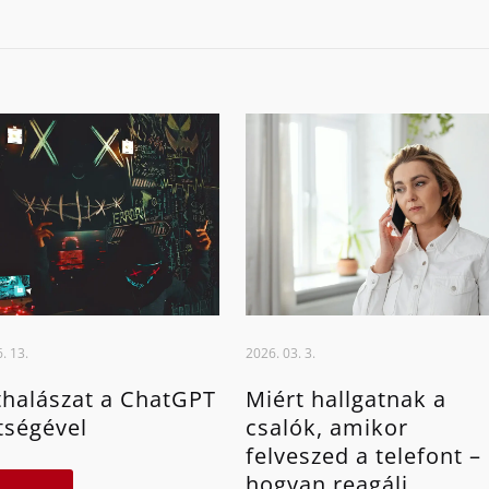
. 13.
2026. 03. 3.
halászat a ChatGPT
Miért hallgatnak a
tségével
csalók, amikor
felveszed a telefont –
hogyan reagálj