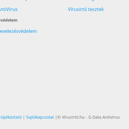
ntiVirus
Vírusirtó tesztek
svédelem
Levelezésvédelem
 tájékoztató
|
Sajtókapcsolat
|© Vírusirtó.hu - G Data Antivirus