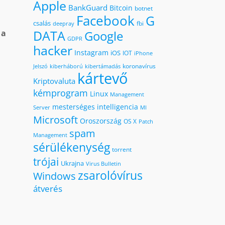
Apple
BankGuard
Bitcoin
botnet
Facebook
G
csalás
fbi
deepray
DATA
s
a
Google
GDPR
hacker
Instagram
iOS
IOT
iPhone
koronavírus
kiberháború
kibertámadás
Jelszó
kártevő
Kriptovaluta
kémprogram
Linux
Management
mesterséges intelligencia
MI
Server
Microsoft
Oroszország
OS X
Patch
spam
Management
sérülékenység
torrent
trójai
Ukrajna
Virus Bulletin
zsarolóvírus
Windows
átverés