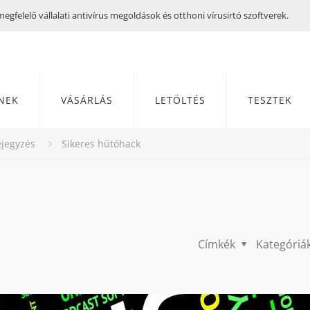
gfelelő vállalati antivírus megoldások és otthoni vírusirtó szoftverek.
NEK
VÁSÁRLÁS
LETÖLTÉS
TESZTEK
jegyzés
Sikeres hűtőhack
Címkék
Kategóriá