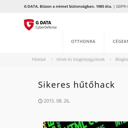
G DATA. Bízzon a német biztonságban. 1985 óta.
| GDPR me
OTTHONRA
CÉGEK
Főoldal
Hírek és blogbejegyzések
Blogbe
Sikeres hűtőhack
2015. 08. 26.