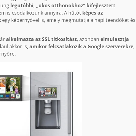
msung
legutóbbi, „okos otthonokhoz” kifejlesztett
em is csodálkozunk annyira. A hűtőt
képes az
k egy képernyővel is, amely megmutatja a napi teendőket é
bár
alkalmazza az SSL titkosítást
, azonban
elmulasztja
dául akkor is,
amikor felcsatlakozik a Google szerverekre
,
rnyőre.