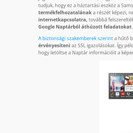
tudjuk, hogy ez a háztartási eszköz a Sa
termékfelhozatalának
a részét képezi, n
internetkapcsolatra,
továbbá felszerelté
Google Naptárból áthúzott feladatokat
.
A biztonsági szakemberek szerint
a hűtő 
érvényesíteni
az SSL igazolásokat. Így pél
hogy letöltse a Naptár információit a képe