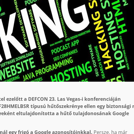
el ezelőtt a DEFCON 23. Las Vegas-i konferenciáján
8HMELBSR típusú hűtőszekrénye ellen egy biztonsági r
eként eltulajdonította a hűtő tulajdonosának Google
inál egy frigó a Google azonosítóinkkal.
Persze, ha már