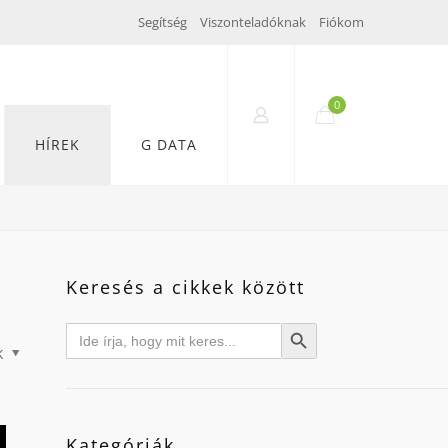
Segítség
Viszonteladóknak
Fiókom
0
HÍREK
G DATA
Keresés a cikkek között
Search
Search Button
for:
k
Kategóriák