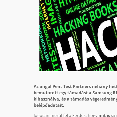
Az angol Pent Test Partners néhány hétt
bemutatott egy támadást a Samsung RF2
kihasználva, és a támadás végeredmény
belépőadatait.
Jogosan merül fel a kérdés, hogy
mit is cs