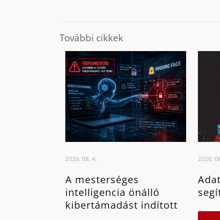
További cikkek
2026. 08. 4.
2026. 06
A mesterséges
Adat
intelligencia önálló
segí
kibertámadást indított