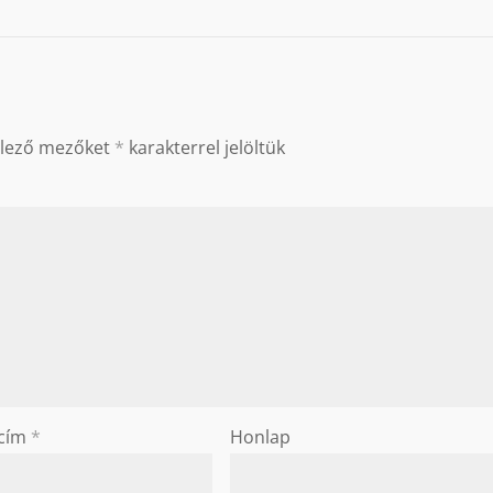
elező mezőket
*
karakterrel jelöltük
 cím
*
Honlap