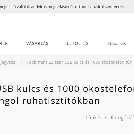
gfelelő vállalati antivírus megoldások és otthoni vírusirtó szoftverek.
NEK
VÁSÁRLÁS
LETÖLTÉS
TESZTEK
jegyzés
Több mint 22 ezer USB kulcs és 1000 okostelefon tűni
SB kulcs és 1000 okostelefo
angol ruhatisztítókban
Címkék
Kategóriá