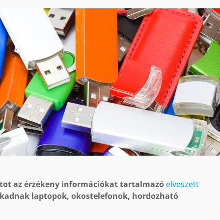
atot az érzékeny információkat tartalmazó
elveszett
 akadnak laptopok, okostelefonok, hordozható
.