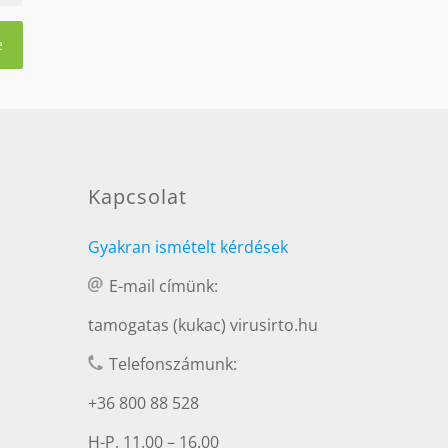
Kapcsolat
Gyakran ismételt kérdések
E-mail címünk:
tamogatas (kukac) virusirto.hu
Telefonszámunk:
+36 800 88 528
H-P, 11.00 – 16.00