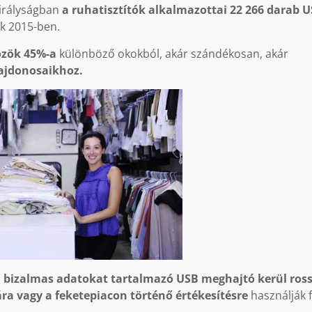
Királyságban
a ruhatisztítók alkalmazottai 22 266 darab 
ak 2015-ben.
özök 45%-a
különböző okokból, akár szándékosan, akár
lajdonosaikhoz.
n bizalmas adatokat tartalmazó USB meghajtó kerül ros
a vagy a feketepiacon történő értékesítésre
használják f