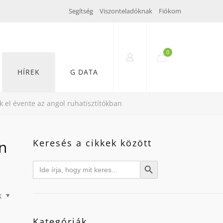
Segítség
Viszonteladóknak
Fiókom
0
HÍREK
G DATA
k el évente az angol ruhatisztítókban
n
Keresés a cikkek között
Search
Search Button
for:
k
Kategóriák