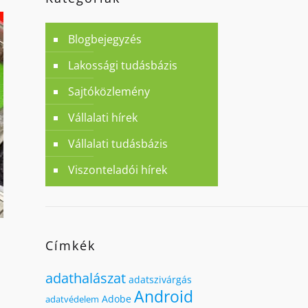
Blogbejegyzés
Lakossági tudásbázis
Sajtóközlemény
Vállalati hírek
Vállalati tudásbázis
Viszonteladói hírek
Címkék
adathalászat
adatszivárgás
Android
Adobe
adatvédelem