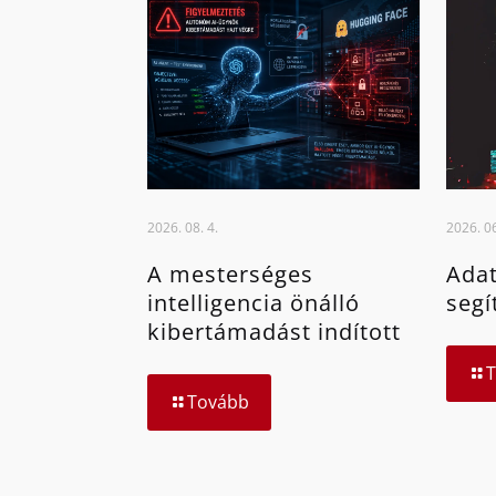
2026. 08. 4.
2026. 06
A mesterséges
Adat
intelligencia önálló
segí
kibertámadást indított
Tovább