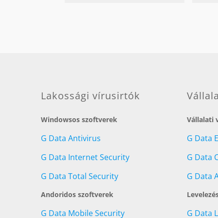
Lakossági vírusirtók
Vállal
Windowsos szoftverek
Vállalati
G Data Antivirus
G Data 
G Data Internet Security
G Data C
G Data Total Security
G Data A
Andoridos szoftverek
Levelezé
G Data Mobile Security
G Data 