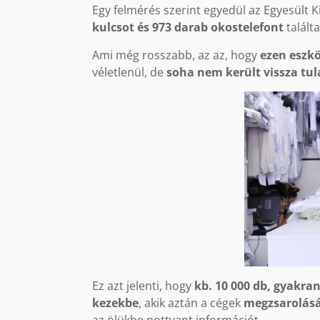
Egy felmérés szerint egyedül az Egyesült 
kulcsot és 973 darab okostelefont
talált
Ami még rosszabb, az az, hogy
ezen eszk
véletlenül, de
soha nem került vissza tu
Ez azt jelenti, hogy
kb. 10 000 db, gyakra
kezekbe
, akik aztán a cégek
megzsarolásár