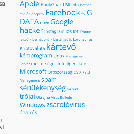
Apple
USB
BankGuard
Bitcoin
botnet
Facebook
G
csalás
fbi
deepray
DATA
Google
GDPR
hacker
Instagram
iOS
IOT
iPhone
koronavírus
kiberháború
kibertámadás
Jelszó
kártevő
Kriptovaluta
kémprogram
Linux
Management
mesterséges intelligencia
MI
Server
Microsoft
Oroszország
OS X
Patch
spam
Management
sérülékenység
torrent
trójai
Ukrajna
Virus Bulletin
zsarolóvírus
Windows
átverés
sz
el