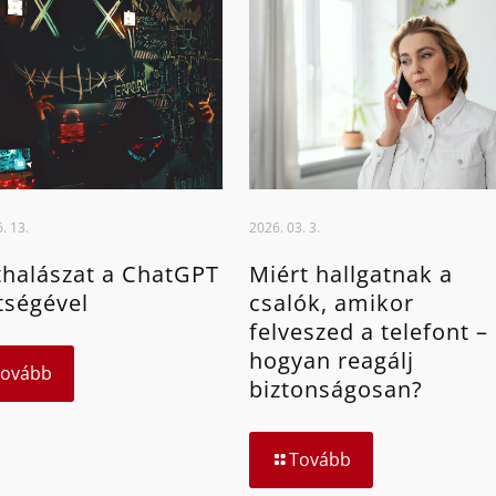
. 13.
2026. 03. 3.
halászat a ChatGPT
Miért hallgatnak a
tségével
csalók, amikor
felveszed a telefont –
hogyan reagálj
Tovább
biztonságosan?
Tovább