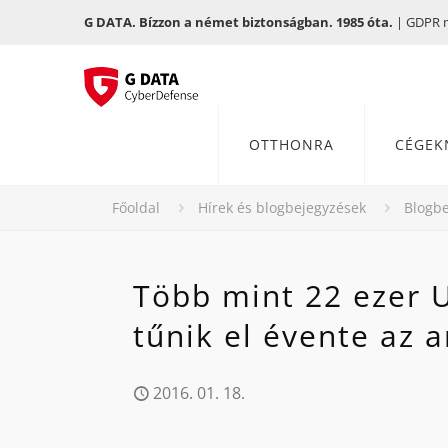
G DATA. Bízzon a német biztonságban. 1985 óta.
| GDPR me
OTTHONRA
CÉGEK
Főoldal
Hírek és blogbejegyzések
Blogbe
Több mint 22 ezer U
tűnik el évente az 
2016. 01. 18.