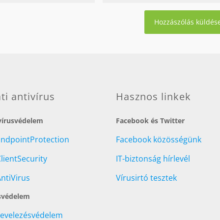
ati antivírus
Hasznos linkek
 vírusvédelem
Facebook és Twitter
EndpointProtection
Facebook közösségünk
lientSecurity
IT-biztonság hírlevél
ntiVirus
Vírusirtó tesztek
svédelem
Levelezésvédelem