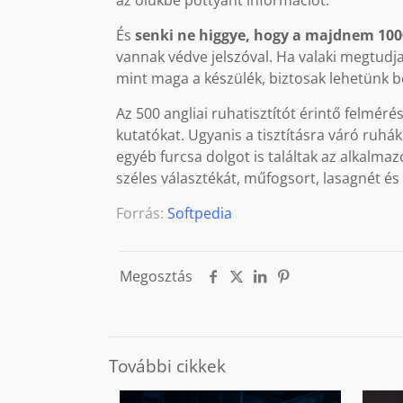
az ölükbe pottyant információt.
És
senki ne higgye, hogy a majdnem 100
vannak védve jelszóval. Ha valaki megtudja
mint maga a készülék, biztosak lehetünk 
Az 500 angliai ruhatisztítót érintő felméré
kutatókat. Ugyanis a tisztításra váró ruh
egyéb furcsa dolgot is találtak az alkalma
széles választékát, műfogsort, lasagnét és
Forrás:
Softpedia
Megosztás
További cikkek