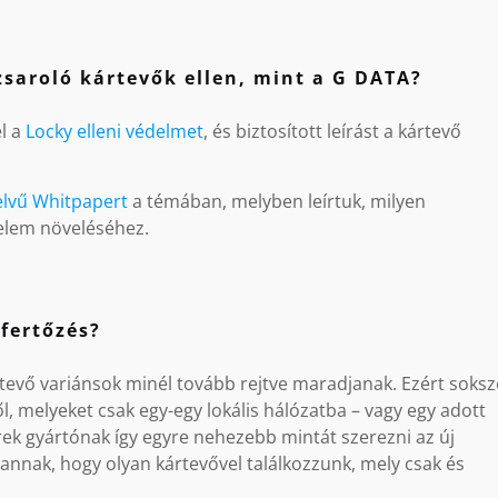
 zsaroló kártevők ellen, mint a G DATA?
el a
Locky elleni védelmet
, és biztosított leírást a kártevő
lvű Whitpapert
a témában, melyben leírtuk, milyen
elem növeléséhez.
fertőzés?
tevő variánsok minél tovább rejtve maradjanak. Ezért soksz
l, melyeket csak egy-egy lokális hálózatba – vagy egy adott
verek gyártónak így egyre nehezebb mintát szerezni az új
 annak, hogy olyan kártevővel találkozzunk, mely csak és