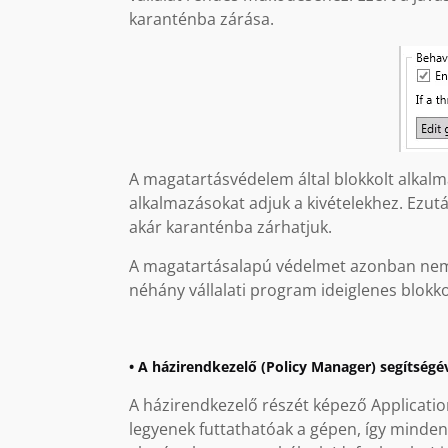
karanténba zárása.
A magatartásvédelem által blokkolt alkal
alkalmazásokat adjuk a kivételekhez. Ezut
akár karanténba zárhatjuk.
A magatartásalapú védelmet azonban nem
néhány vállalati program ideiglenes blokko
• A házirendkezelő (Policy Manager) segítség
A házirendkezelő részét képező Applicatio
legyenek futtathatóak a gépen, így minden