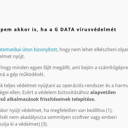
épem akkor is, ha a G DATA vírusvédelmét
tematikai úton bizonyított
, hogy nem lehet elkészíteni olya
elmet nyújt.
hogy minden egyes fájlt megállít, ami bejön a számítógépre
zná a gép működését.
ak teljes védelmet nyújtani az operációs rendszer és a harm
ségei ellen. Ezért a védelem biztosításához
alapvetően
ső alkalmazások frissítéseinek telepítése.
kkor nyújt védelmet, ha megfelelően van beállítva (1),
ödését nem akadályozza semmilyen szoftver vagy emberi
lja ki a védelmet) (3).