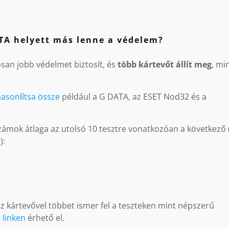
ATA helyett más lenne a védelem?
san jobb védelmet biztosít, és
több kártevőt állít meg
, mi
asonlítsa össze
például a G DATA, az ESET Nod32 és a
ámok átlaga az utolsó 10 tesztre vonatkozóan a következő 
):
z kártevővel többet ismer fel a teszteken mint népszerű
 linken
érhető el.