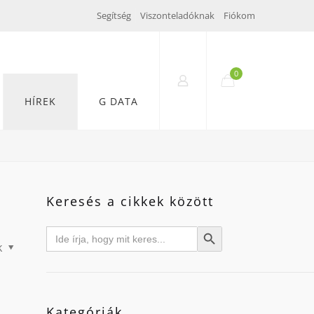
Segítség
Viszonteladóknak
Fiókom
0
HÍREK
G DATA
Keresés a cikkek között
Search
Search Button
for:
k
Kategóriák