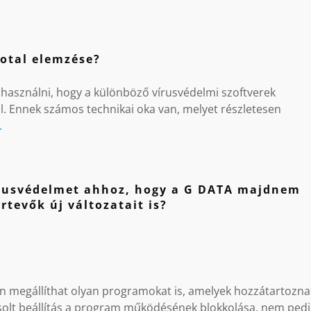
otal elemzése?
a használni, hogy a különböző vírusvédelmi szoftverek
l. Ennek számos technikai oka van, melyet részletesen
.
vírusvédelmet ahhoz, hogy a G DATA majdnem
rtevők új változatait is?
 megállíthat olyan programokat is, amelyek hozzátartozna
asolt beállítás a program működésének blokkolása, nem ped