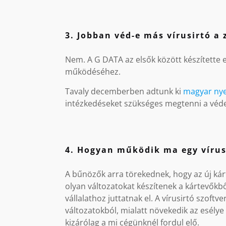
3. Jobban véd-e más vírusirtó a
Nem. A G DATA az elsők között készítette 
működéséhez.
Tavaly decemberben adtunk ki
magyar nye
intézkedéseket szükséges megtenni a véd
4. Hogyan működik ma egy vírus
A bűnözők arra törekednek, hogy az új kár
olyan változatokat készítenek a kártevőkbő
vállalathoz juttatnak el. A vírusirtó szoft
változatokból, mialatt növekedik az esélye
kizárólag a mi cégünknél fordul elő.