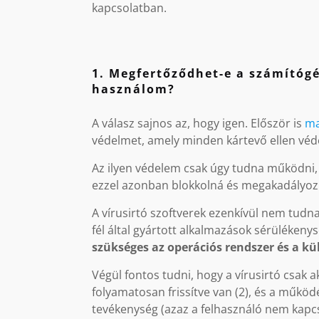
kapcsolatban.
1. Megfertőződhet-e a számítóg
használom?
A válasz sajnos az, hogy igen. Először is
ma
védelmet, amely minden kártevő ellen véd
Az ilyen védelem csak úgy tudna működni, 
ezzel azonban blokkolná és megakadályo
A vírusirtó szoftverek ezenkívül nem tudn
fél által gyártott alkalmazások sérülékeny
szükséges az operációs rendszer és a kül
Végül fontos tudni, hogy a vírusirtó csak a
folyamatosan frissítve van (2), és a műk
tevékenység (azaz a felhasználó nem kapcso