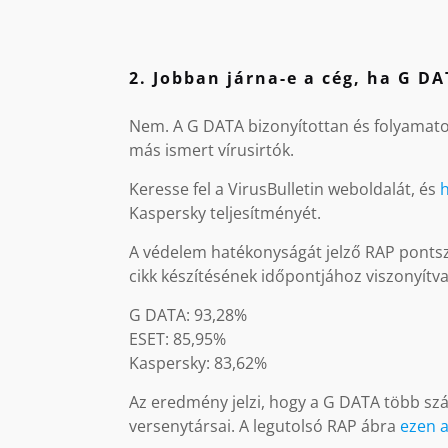
2. Jobban járna-e a cég, ha G D
Nem. A G DATA bizonyítottan és folyamato
más ismert vírusirtók.
Keresse fel a VirusBulletin weboldalát, és
h
Kaspersky teljesítményét.
A védelem hatékonyságát jelző RAP pontsz
cikk készítésének időpontjához viszonyítva
G DATA: 93,28%
ESET: 85,95%
Kaspersky: 83,62%
Az eredmény jelzi, hogy a G DATA több szá
versenytársai. A legutolsó RAP ábra
ezen a