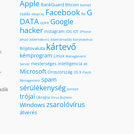
Apple
BankGuard
Bitcoin
botnet
Facebook
G
csalás
fbi
deepray
DATA
Google
GDPR
hacker
Instagram
iOS
IOT
iPhone
koronavírus
kiberháború
kibertámadás
Jelszó
kártevő
Kriptovaluta
n
kémprogram
Linux
Management
mesterséges intelligencia
MI
Server
Microsoft
,
Oroszország
OS X
Patch
spam
Management
sérülékenység
adik
torrent
trójai
Ukrajna
Virus Bulletin
zsarolóvírus
Windows
átverés