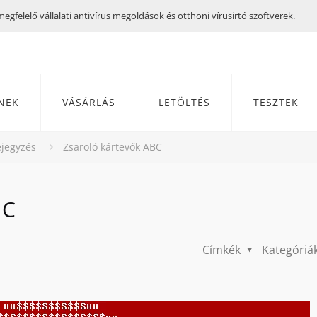
gfelelő vállalati antivírus megoldások és otthoni vírusirtó szoftverek.
NEK
VÁSÁRLÁS
LETÖLTÉS
TESZTEK
jegyzés
Zsaroló kártevők ABC
BC
Címkék
Kategóriá