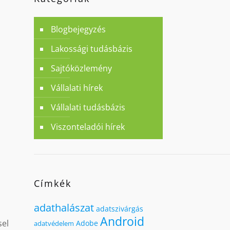
Blogbejegyzés
Lakossági tudásbázis
Sajtóközlemény
Vállalati hírek
Vállalati tudásbázis
Viszonteladói hírek
Címkék
adathalászat
adatszivárgás
Android
sel
Adobe
adatvédelem