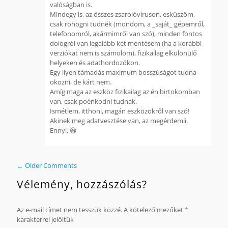
valóságban is.
Mindegy is, az összes zsarolóvíruson, esküszöm,
csak röhögni tudnék (mondom, a _saját_ gépemről,
telefonomról, akármimről van szó), minden fontos
dologról van legalább két mentésem (ha a korábbi
verziókat nem is számolom), fizikailag elkülönülő
helyeken és adathordozókon.
Egy ilyen támadás maximum bosszúságot tudna
okozni, de kárt nem.
Amíg maga az eszköz fizikailag az én birtokomban
van, csak poénkodni tudnak.
Ismétlem, itthoni, magán eszközökről van szó!
Akinek meg adatvesztése van, az megérdemli.
Ennyi. 😀
← Older Comments
Vélemény, hozzászólás?
Az e-mail címet nem tesszük közzé.
A kötelező mezőket
*
karakterrel jelöltük