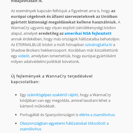
hibajavításait is.
Az események kapcsán felhívjuk a figyelmet arra is, hogy
az
európai cégeknek és állami szervezeteknek az Unióban
gyártott biztonsági megoldásokat kellene használniuk.
A
WannaCry ugyanis egy olyan exploit (sérülékenység) kódon
alapul, amelyet
eredetileg az
amerikai NSA fejlesztett
annak érdekében, hogy más országok hálózataiba behatoljon.
Az ETERNALBLUE kódot a múlt hónapban
szivárogtatta ki
a
Shadow Brokers hekkercsoport. Korábban már közzétettünk
egy
videót
, amelyben ismertettük, hogy európai gyártóként
milyen adatvédelmi politikát követünk.
Új fejlemények a WannaCry terjedésével
kapcsolatban:
Egy
számítógépes szakértő rájött
, hogy a WannaCry
kódjában van egy megoldás, amivel lassítani lehet a
kártevő működését.
Portugáliát és Spanyolországot is
elérte a zsarolóvírus
.
Olaszországban egyetemi hálózatokat titkosított a
zsarolóvírus