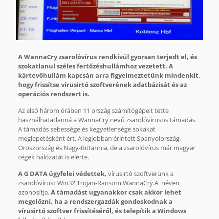
A WannaCry zsarolóvírus rendkívül gyorsan terjedt el, és
szokatlanul széles fertőzéshullámhoz vezetett. A
kártevőhullám kapcsán arra figyelmeztetünk mindenkit,
hogy frissítse vírusirtó szoftverének adatbázisát és az
operációs rendszert is.
Az első három órában 11 ország számítógépeit tette
használhatatlanná a WannaCry nevű zsarolóvírusos támadás.
A támadás sebessége és kegyetlensége sokakat
meglepetésként ért. A legjobban érintett Spanyolország,
Oroszország és Nagy-Britannia, de a zsarolóvírus már magyar
cégek hálózatát is elérte.
A G DATA ügyfelei védettek,
vírusirtó szoftverünk a
zsarolóvírust Win32.Trojan-Ransom.WannaCry.A néven
azonosítja.
A támadást ugyanakkor csak akkor lehet
megelőzni, ha a rendszergazdák gondoskodnak a
vírusirtó szoftver frissítéséről, és telepítik a Windows