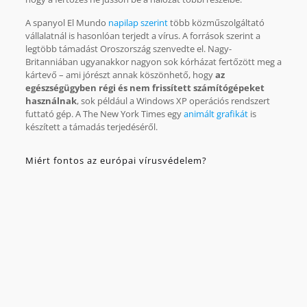
A spanyol El Mundo
napilap szerint
több közműszolgáltató
vállalatnál is hasonlóan terjedt a vírus. A források szerint a
legtöbb támadást Oroszország szenvedte el. Nagy-
Britanniában ugyanakkor nagyon sok kórházat fertőzött meg a
kártevő – ami jórészt annak köszönhető, hogy
az
egészségügyben régi és nem frissített számítógépeket
használnak
, sok például a Windows XP operációs rendszert
futtató gép. A The New York Times egy
animált grafikát
is
készített a támadás terjedéséről.
Miért fontos az európai vírusvédelem?