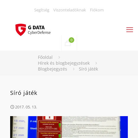
Segítség
Viszonteladóknak
Fiókom
0
Főoldal
Hírek és blogbejegyzések
Blogbejegyzés
Síró játék
Síró játék
2017. 05. 13.