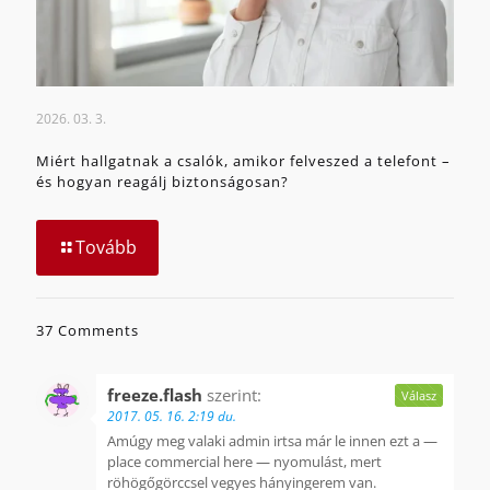
2026. 03. 3.
Miért hallgatnak a csalók, amikor felveszed a telefont –
és hogyan reagálj biztonságosan?
Tovább
37 Comments
freeze.flash
szerint:
Válasz
2017. 05. 16. 2:19 du.
Amúgy meg valaki admin irtsa már le innen ezt a —
place commercial here — nyomulást, mert
röhögőgörccsel vegyes hányingerem van.