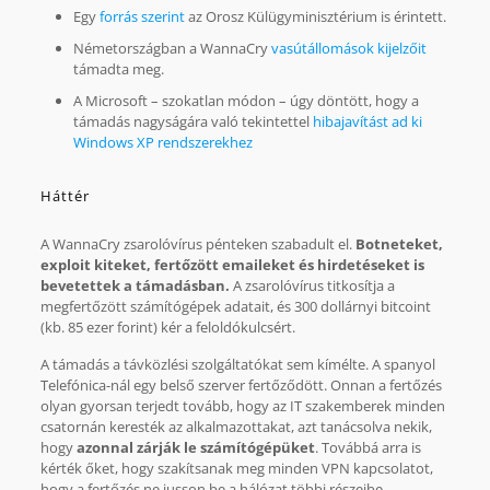
Egy
forrás szerint
az Orosz Külügyminisztérium is érintett.
Németországban a WannaCry
vasútállomások kijelzőit
támadta meg.
A Microsoft – szokatlan módon – úgy döntött, hogy a
támadás nagyságára való tekintettel
hibajavítást ad ki
Windows XP rendszerekhez
Háttér
A WannaCry zsarolóvírus pénteken szabadult el.
Botneteket,
exploit kiteket, fertőzött emaileket és hirdetéseket is
bevetettek a támadásban.
A zsarolóvírus titkosítja a
megfertőzött számítógépek adatait, és 300 dollárnyi bitcoint
(kb. 85 ezer forint) kér a feloldókulcsért.
A támadás a távközlési szolgáltatókat sem kímélte. A spanyol
Telefónica-nál egy belső szerver fertőződött. Onnan a fertőzés
olyan gyorsan terjedt tovább, hogy az IT szakemberek minden
csatornán keresték az alkalmazottakat, azt tanácsolva nekik,
hogy
azonnal zárják le számítógépüket
. Továbbá arra is
kérték őket, hogy szakítsanak meg minden VPN kapcsolatot,
hogy a fertőzés ne jusson be a hálózat többi részeibe.