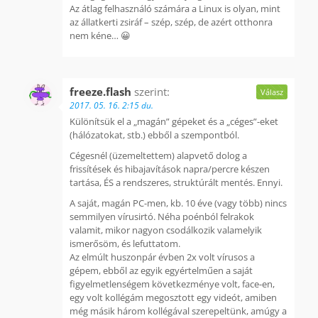
Az átlag felhasználó számára a Linux is olyan, mint
az állatkerti zsiráf – szép, szép, de azért otthonra
nem kéne… 😀
freeze.flash
szerint:
Válasz
2017. 05. 16. 2:15 du.
Különítsük el a „magán” gépeket és a „céges”-eket
(hálózatokat, stb.) ebből a szempontból.
Cégesnél (üzemeltettem) alapvető dolog a
frissítések és hibajavítások napra/percre készen
tartása, ÉS a rendszeres, struktúrált mentés. Ennyi.
A saját, magán PC-men, kb. 10 éve (vagy több) nincs
semmilyen vírusirtó. Néha poénból felrakok
valamit, mikor nagyon csodálkozik valamelyik
ismerősöm, és lefuttatom.
Az elmúlt huszonpár évben 2x volt vírusos a
gépem, ebből az egyik egyértelműen a saját
figyelmetlenségem következménye volt, face-en,
egy volt kollégám megosztott egy videót, amiben
még másik három kollégával szerepeltünk, amúgy a