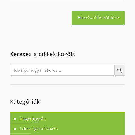
Keresés a cikkek között
Search
Search Button
for:
Kategóriák
Blogbejegyzés
Lakossági tudásbázis