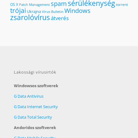
sérülékenység
spam
OS X
torrent
Patch Management
trójai
Windows
Ukrajna
Virus Bulletin
zsarolóvírus
átverés
Lakossági vírusirtók
Windowsos szoftverek
G Data Antivirus
G Data Internet Security
G Data Total Security
Andoridos szoftverek