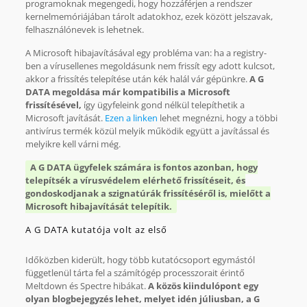
programoknak megengedi, hogy hozzáférjen a rendszer
kernelmemóriájában tárolt adatokhoz, ezek között jelszavak,
felhasználónevek is lehetnek.
A Microsoft hibajavításával egy probléma van: ha a registry-
ben a vírusellenes megoldásunk nem frissít egy adott kulcsot,
akkor a frissítés telepítése után kék halál vár gépünkre.
A G
DATA megoldása már kompatibilis a Microsoft
frissítésével,
így ügyfeleink gond nélkül telepíthetik a
Microsoft javítását.
Ezen a linken
lehet megnézni, hogy a többi
antivírus termék közül melyik működik együtt a javítással és
melyikre kell várni még.
A G DATA ügyfelek számára is fontos azonban, hogy
telepítsék a vírusvédelem elérhető frissítéseit, és
gondoskodjanak a szignatúrák frissítéséről is, mielőtt a
Microsoft hibajavítását telepítik.
A G DATA kutatója volt az első
Időközben kiderült, hogy több kutatócsoport egymástól
függetlenül tárta fel a számítógép processzorait érintő
Meltdown és Spectre hibákat.
A közös kiindulópont egy
olyan blogbejegyzés lehet, melyet idén júliusban, a G