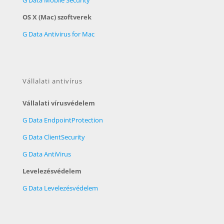
G Data Mobile Security
OS X (Mac) szoftverek
G Data Antivirus for Mac
Vállalati antivírus
Vállalati vírusvédelem
G Data EndpointProtection
G Data ClientSecurity
G Data AntiVirus
Levelezésvédelem
G Data Levelezésvédelem