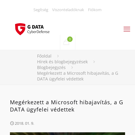
Segítség
Viszonteladóknak
Fiókom
0
Főoldal
Hírek és blogbejegyzések
Blogbejegyzés
Megérkezett a Microsoft hibajavítás, a G
DATA ügyfelei védettek
Megérkezett a Microsoft hibajavítás, a G
DATA ügyfelei védettek
2018. 01. 9.