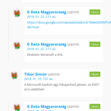
G Data Magyarország
szerint:
Válasz
2018. 01. 22. 2:11 du.
https://docs.google.com/spreadsheets/d/184wcDt9I9T
sle=true
G Data Magyarország
szerint:
Válasz
2018. 01. 22. 2:11 du.
Elnézést, lemaradt a link.
Tibor Simon
szerint:
Válasz
2018. 01. 10. 7:01 de.
A Microsoft kiadott egy hibajavítást,jelzem, az ESET-
el is védettek!
G Data Magyarország
szerint:
Válasz