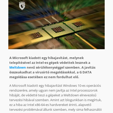
A Microsoft kiadott egy hibajavítást, melynek
telepítésével az Intel-es gépek védettek lesznek a
Meltdown
nevű sérülékenységgel szemben. A javítás
összeakadhat a vírusirtó megoldásokkal, a G DATA
megoldása esetében ez nem fordulhat elő.
A Microsoft kiadott egy hibajavítást Windows 10-es operációs
rendszerére, amely ugyan nem javítja az Intel processzorok
hibáját, de védetté teszi a gépeket a Meltdown elnevezésű
tervezési hibával szemben. Amint azt blogunkban is megírtuk,
ez a hiba az Intel x86-64-es hardvereket érinti, alapvető
tervezési problémával állunk szemben, mely sima felhasználói