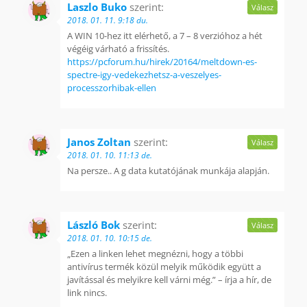
Laszlo Buko
szerint:
Válasz
2018. 01. 11. 9:18 du.
A WIN 10-hez itt elérhető, a 7 – 8 verzióhoz a hét
végéig várható a frissítés.
https://pcforum.hu/hirek/20164/meltdown-es-
spectre-igy-vedekezhetsz-a-veszelyes-
processzorhibak-ellen
Janos Zoltan
szerint:
Válasz
2018. 01. 10. 11:13 de.
Na persze.. A g data kutatójának munkája alapján.
László Bok
szerint:
Válasz
2018. 01. 10. 10:15 de.
„Ezen a linken lehet megnézni, hogy a többi
antivírus termék közül melyik működik együtt a
javítással és melyikre kell várni még.” – írja a hír, de
link nincs.