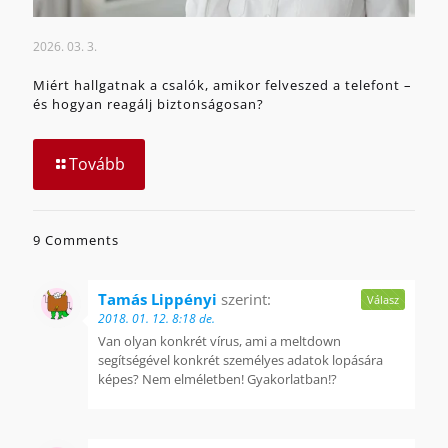
2026. 03. 3.
Miért hallgatnak a csalók, amikor felveszed a telefont –
és hogyan reagálj biztonságosan?
Tovább
9 Comments
Tamás Lippényi
szerint:
Válasz
2018. 01. 12. 8:18 de.
Van olyan konkrét vírus, ami a meltdown
segítségével konkrét személyes adatok lopására
képes? Nem elméletben! Gyakorlatban!?