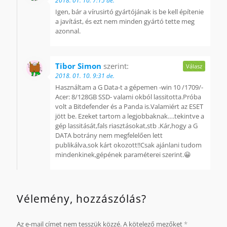
2018. 01. 10. 7:15 de.
Igen, bár a vírusirtó gyártójának is be kell építenie
a javítást, és ezt nem minden gyártó tette meg
azonnal.
Tibor Simon
szerint:
Válasz
2018. 01. 10. 9:31 de.
Használtam a G Data-t a gépemen -win 10 /1709/-
Acer: 8/128GB SSD- valami okból lassitotta.Próba
volt a Bitdefender és a Panda is.Valamiért az ESET
jött be. Ezeket tartom a legjobbaknak….tekintve a
gép lassitását,fals riasztásokat,stb .Kár,hogy a G
DATA botrány nem megfelelően lett
publikálva,sok kárt okozott!!Csak ajánlani tudom
mindenkinek,gépének paraméterei szerint.😀
Vélemény, hozzászólás?
Az e-mail címet nem tesszük közzé.
A kötelező mezőket
*