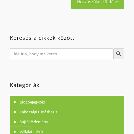
Keresés a cikkek között
Search
Search Button
for:
Kategóriák
Blogbejegyzés
Lakossági tudásbázis
Sajtóközlemény
Vállalati hírek