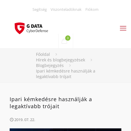
Segítség
Viszonteladóknak
Fiókom
0
Főoldal
Hírek és blogbejegyzések
Blogbejegyzés
Ipari kémkedésre használják a
legaktívabb trójait
Ipari kémkedésre használják a
legaktívabb trójait
2019. 07. 22.