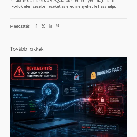
elraktározza az előző vizsgálatok eredményét, majd az új
kódok elemzésében ezeket az eredményeket felhasználja.
Megosztás
További cikkek