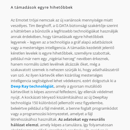
A támadások egyre hihetőbbek
Az Emotet trójai nemcsak az új variánsok mennyisége miatt
veszélyes. Tim Berghoff, a G DATA biztonsági szakértője szerint
a háttérben a bűnözők a legfrissebb technológiákat használják
annak érdekében, hogy támadásaik egyre hihetőbbek
legyenek – legyen az a technológia a gráf alapú adatbázisok
vagy a mesterséges intelligencia. A támadás kezdetét jelentő
kéretlen levelek is egyre hihetőbbek, személyre szabottak,
például már nem egy „nigériai herceg” nevében érkeznek,
hanem normális üzleti levélnek álcázzák őket, még a
szakavatott szemek is nehezen szúrják ki, hogy adathalászatról
van szó. Az ilyen kártevők ellen kizárólag mesterséges
intelligencia segítségével lehet védekezni, ezért dolgoztuk ki a
Deep Ray technológiát
,
amely a gyorsan mutálódó
kártevőket is képes azonnal felfedezni, így ellenük védelmet
nyújt. A kockázati tényező kiszámításához az új DeepRay
technológia 150 különböző jellemzőt vesz figyelembe,
beleértve például a fájl méretét, a benne foglalt programkódot
vagy a programozási környezetet, amelyet a fájl
létrehozásához használtak.
Az adatokat egy neurális
hálózat elemzi
, amely képes a tanulásra, így folyamatosan