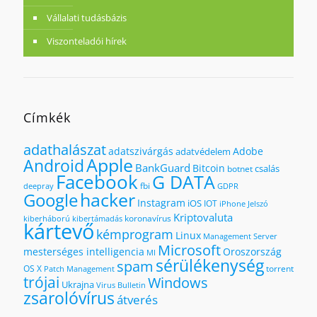
Vállalati tudásbázis
Viszonteladói hírek
Címkék
adathalászat
adatszivárgás
Adobe
adatvédelem
Apple
Android
BankGuard
Bitcoin
csalás
botnet
Facebook
G DATA
fbi
deepray
GDPR
hacker
Google
Instagram
iOS
IOT
iPhone
Jelszó
Kriptovaluta
koronavírus
kiberháború
kibertámadás
kártevő
kémprogram
Linux
Management Server
Microsoft
mesterséges intelligencia
Oroszország
MI
sérülékenység
spam
OS X
torrent
Patch Management
trójai
Windows
Ukrajna
Virus Bulletin
zsarolóvírus
átverés