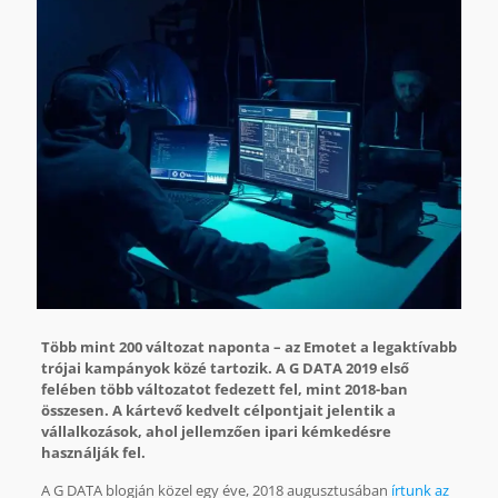
Több mint 200 változat naponta – az Emotet a legaktívabb
trójai kampányok közé tartozik. A G DATA 2019 első
felében több változatot fedezett fel, mint 2018-ban
összesen. A kártevő kedvelt célpontjait jelentik a
vállalkozások, ahol jellemzően ipari kémkedésre
használják fel.
A G DATA blogján közel egy éve, 2018 augusztusában
írtunk az