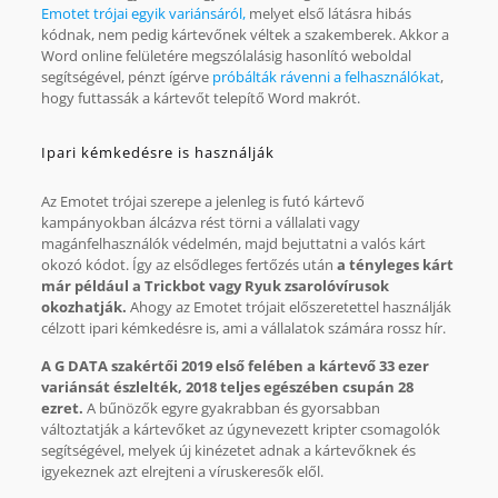
Emotet trójai egyik variánsáról,
melyet első látásra hibás
kódnak, nem pedig kártevőnek véltek a szakemberek. Akkor a
Word online felületére megszólalásig hasonlító weboldal
segítségével, pénzt ígérve
próbálták rávenni a felhasználókat
,
hogy futtassák a kártevőt telepítő Word makrót.
Ipari kémkedésre is használják
Az Emotet trójai szerepe a jelenleg is futó kártevő
kampányokban álcázva rést törni a vállalati vagy
magánfelhasználók védelmén, majd bejuttatni a valós kárt
okozó kódot. Így az elsődleges fertőzés után
a tényleges kárt
már például a Trickbot vagy Ryuk zsarolóvírusok
okozhatják.
Ahogy az Emotet trójait előszeretettel használják
célzott ipari kémkedésre is, ami a vállalatok számára rossz hír.
A G DATA szakértői 2019 első felében a kártevő 33 ezer
variánsát észlelték, 2018 teljes egészében csupán 28
ezret.
A bűnözők egyre gyakrabban és gyorsabban
változtatják a kártevőket az úgynevezett kripter csomagolók
segítségével, melyek új kinézetet adnak a kártevőknek és
igyekeznek azt elrejteni a víruskeresők elől.