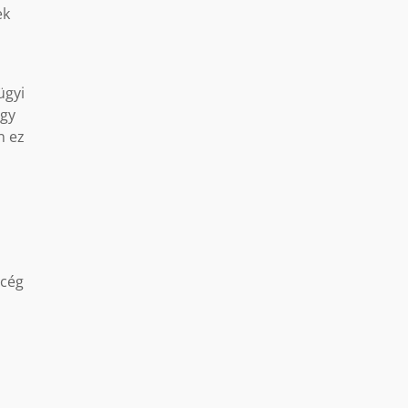
ek
ügyi
egy
n ez
 cég