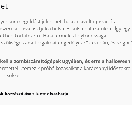
ket
lyenkor megoldást jelenthet, ha az elavult operációs
zereket leválasztjuk a belső és külső hálózatokról. Így egy
ékben korlátozzuk. Ha a termelés folytonossága
an szükséges adatforgalmat engedélyezzük csupán, és szigor
ie kell a zombiszámítógépek ügyében, és erre a halloween
retettel ütemezik próbálkozásaikat a karácsonyi időszakra,
it csökken.
k hozzászólásait is ott olvashatja.