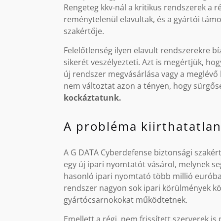
Rengeteg kkv-nál a kritikus rendszerek a 
reménytelenül elavultak, és a gyártói tám
szakértője.
Felelőtlenség ilyen elavult rendszerekre bíz
sikerét veszélyezteti. Azt is megértjük, ho
új rendszer megvásárlása vagy a meglévő h
nem változtat azon a tényen, hogy sürgőse
kockáztatunk.
A probléma kiirthatatla
A G DATA Cyberdefense biztonsági szakértői 
egy új ipari nyomtatót vásárol, melynek s
hasonló ipari nyomtató több millió euróba
rendszer nagyon sok ipari körülmények kö
gyártócsarnokokat működtetnek.
Emellett a régi, nem frissített szerverek i