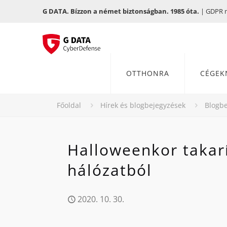
G DATA. Bízzon a német biztonságban. 1985 óta.
| GDPR me
OTTHONRA
CÉGEK
Főoldal
Hírek és blogbejegyzések
Blogbe
Halloweenkor takarí
hálózatból
2020. 10. 30.