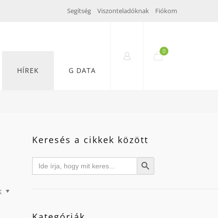
Segítség
Viszonteladóknak
Fiókom
0
HÍREK
G DATA
Keresés a cikkek között
Search
Search Button
for:
k
Kategóriák