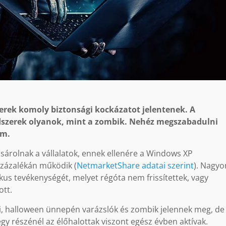
zerek komoly biztonsági kockázatot jelentenek. A
szerek olyanok, mint a zombik. Nehéz megszabadulni
om.
sárolnak a vállalatok, ennek ellenére a Windows XP
 százalékán működik (
NetmarketShare adatai szerint
). Nagyo
tikus tevékenységét, melyet régóta nem frissítettek, vagy
ott.
i, halloween ünnepén varázslók és zombik jelennek meg, de
gy részénél az élőhalottak viszont egész évben aktívak.