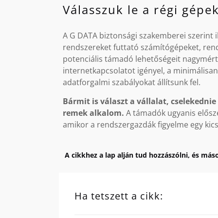
Válasszuk le a régi gépe
A G DATA biztonsági szakemberei szerint i
rendszereket futtató számítógépeket, rends
potenciális támadó lehetőségeit nagymért
internetkapcsolatot igényel, a minimális
adatforgalmi szabályokat állítsunk fel.
Bármit is választ a vállalat, cselekedn
remek alkalom.
A támadók ugyanis elősze
amikor a rendszergazdák figyelme egy kics
A cikkhez a lap alján tud hozzászólni, és máso
Ha tetszett a cikk: