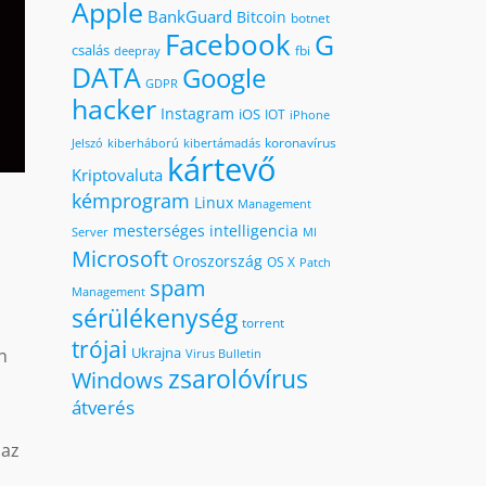
Apple
BankGuard
Bitcoin
botnet
Facebook
G
csalás
fbi
deepray
DATA
Google
GDPR
hacker
Instagram
iOS
IOT
iPhone
koronavírus
kiberháború
kibertámadás
Jelszó
kártevő
Kriptovaluta
kémprogram
Linux
Management
mesterséges intelligencia
MI
Server
Microsoft
Oroszország
OS X
Patch
spam
Management
sérülékenység
torrent
trójai
Ukrajna
n
Virus Bulletin
zsarolóvírus
Windows
átverés
 az