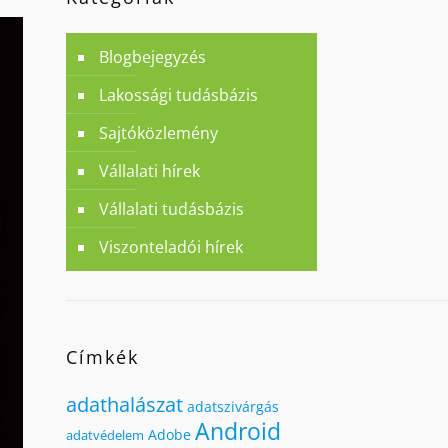
Blogbejegyzés
Lakossági tudásbázis
Sajtóközlemény
Vállalati hírek
Vállalati tudásbázis
Viszonteladói hírek
Címkék
adathalászat
adatszivárgás
Android
Adobe
adatvédelem