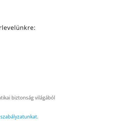
írlevelünkre:
ikai biztonság világából
i szabályzatunkat.