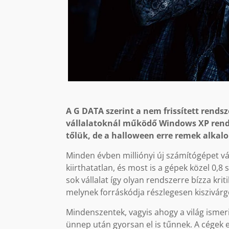
A G DATA szerint a nem frissített rends
vállalatoknál működő Windows XP rend
tőlük, de a halloween erre remek alkal
Minden évben milliónyi új számítógépet vá
kiirthatatlan, és most is a gépek közel 0,8
sok vállalat így olyan rendszerre bízza kri
melynek forráskódja részlegesen kiszivárg
Mindenszentek, vagyis ahogy a világ ismer
ünnep után gyorsan el is tűnnek. A cégek e