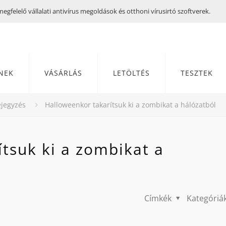
gfelelő vállalati antivírus megoldások és otthoni vírusirtó szoftverek.
NEK
VÁSÁRLÁS
LETÖLTÉS
TESZTEK
jegyzés
Halloweenkor takarítsuk ki a zombikat a hálózatból
tsuk ki a zombikat a
Címkék
Kategóriá