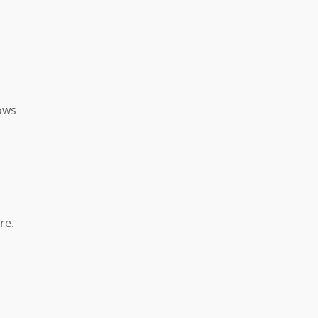
t
ows
re.