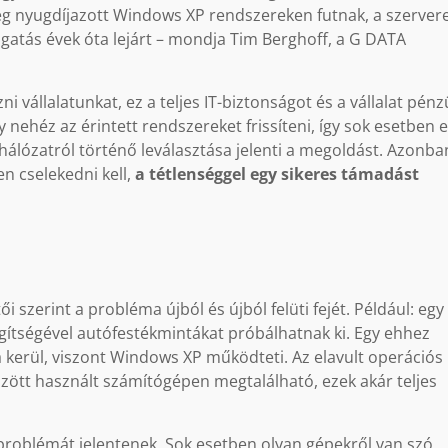
rég nyugdíjazott Windows XP rendszereken futnak, a szerver
ogatás évek óta lejárt – mondja Tim Berghoff, a G DATA
ni vállalatunkat, ez a teljes IT-biztonságot és a vállalat pénz
gy nehéz az érintett rendszereket frissíteni, így sok esetben 
álózatról történő leválasztása jelenti a megoldást. Azonba
n cselekedni kell,
a tétlenséggel egy sikeres támadást
n
szerint a probléma újból és újból felüti fejét. Például: egy
egítségével autófestékmintákat próbálhatnak ki. Egy ehhez
 kerül, viszont Windows XP működteti. Az elavult operációs
zött használt számítógépen megtalálható, ezek akár teljes
s problémát jelentenek. Sok esetben olyan gépekről van szó,