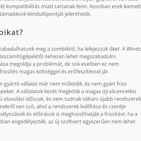
lé kompatibilitás miatt tartanak fenn. Azonban ezek kiemel
 támadások kiindulópontját jelenthetik.
bikat?
zabadulhatunk meg a zombiktól, ha lefejezzük őket. A Wind
mbiszámítógépektől nehezen lehet megszabadulni.
lása megoldja a problémát, de sok esetben ez nem
frissítés magas költséggel és erőfeszítéssel jár.
 gyártó vállalat már nem működik, és nem gyárt friss
eket. A vállalatok kezét megkötik a magas újralicencelési
ú elavulási időszak, és nem tudnak váltani újabb rendszerek
kről van szó, ahol a rendszerek leállítása és cseréje
lyozások és előírások is meghiúsíthatják a frissítést: ha a
tban engedélyezték, az új szoftvert egyszerűen nem lehet