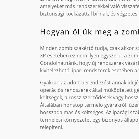
amelyeket más rendszerekkel való visszafe
biztonsági kockázattal bírnak, és végzetes
Hogyan öljük meg a zom
Minden zombiszakértő tudja, csak akkor s
XP esetében ez nem ilyen egyszerű, a zo
Gondolhatnánk, hogy új rendszerek vásár
kivitelezhető, ipari rendszerek esetében a 
Gyakran az adott berendezést annak idején
operációs rendszerek által működtetett gép
költségek, a rossz szerződések vagy hossz
Általában nonstop termelő gyárakról, üzeme
hosszadalmas és költséges. Az iparági szabá
termelési környezetet egy bizonyos állapo
telepíteni.