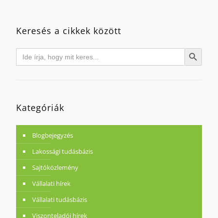
Keresés a cikkek között
Search
Search Button
for:
Kategóriák
Blogbejegyzés
Lakossági tudásbázis
Sajtóközlemény
Vállalati hírek
Vállalati tudásbázis
Viszonteladói hírek