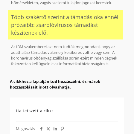
hőmérsékleten, vagyis szellemi tulajdonjogokat kerestek.
Több szakértő szerint a támadás oka ennél
prózaibb: zsarolóvírusos támadást
készítenek elő.
Az IBM szakemberei azt nem tudták megmondani, hogy az
adathalász támadás valamelyike sikeres volt-e vagy sem. A
koronavírus oltóanyag szállítása során ezért minden cégnek
fokozottan kell ügyelnie az informatikai biztonságára is.
A cikkhez a lap alján tud hozzászólni, és mások
hozzászólásait is ott olvashatja.
Ha tetszett a cikk:
Megosztás