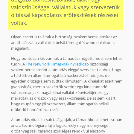
valószínűséggel vállalatuk vagy szervezetük
oltással kapcsolatos erőfeszítések részesei
voltak.
Olyan esetet is találtak a biztonsági szakemberek, amikor az
adathalászat a vállalatok belső támogatói weboldalaikon is
megjelent.
Hogy pontosan kik vannak a támadás mögött, most sem lehet
tudni. A
The
New York Times-nak nyilatkozó
biztonsági
szakemberek szerint a támadás eléggé szervezett ahhoz, hogy
a háttérben állami támogatású hackerektől induljon, de
egyetlen országra sem tudtak rámutatni. A kínaiakat azért nem
gyanúsítják, mert a szakértők szerint egy kínai támadó
sohasem adja ki magát kínai vállalat képviselőjének, így
maradtak az oroszok vagy észak-koreaiak. De az sem kizárt,
hogy csupán egy jól szervezett, állami támogatás nélkül
működő bandáról van szó.
A támadás okait is csak találgatják, a támadóknak lehet csupán
arra a technológiára fáj a foguk, mely nagy mennyiségű
oltóanyag szállításához szükséges rendkívül alacsony