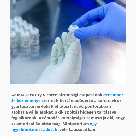
Az IBM Security X-Force biztonsági csapatának
december
3-i közleménye
szerint kibertámadás érte a koronavírus
gyártásában érdekelt ellátási láncot, pontosabban
azokat a vállalatokat, akik az oltás hidegen tartásával
foglalkoznak. A támadás komolyságát támasztja alá, hogy
az amerikai Belbiztonsági Minisztérium
egy
figyelmeztetést
adott ki
vele kapcsolatban.