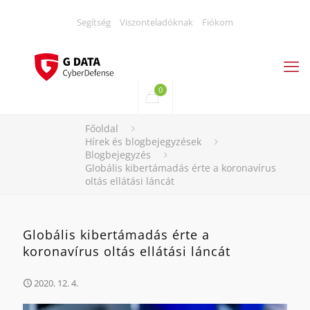
Segítség
Viszonteladóknak
Fiókom
0
Főoldal
Hírek és blogbejegyzések
Blogbejegyzés
Globális kibertámadás érte a koronavírus
oltás ellátási láncát
Globális kibertámadás érte a
koronavírus oltás ellátási láncát
2020. 12. 4.