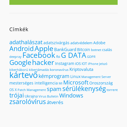
Címkék
adathalászat
adatszivárgás
Adobe
adatvédelem
Apple
Android
BankGuard
Bitcoin
csalás
botnet
Facebook
G DATA
fbi
deepray
GDPR
hacker
Google
Instagram
iOS
IOT
iPhone
Jelszó
Kriptovaluta
koronavírus
kiberháború
kibertámadás
kártevő
kémprogram
Linux
Management Server
Microsoft
mesterséges intelligencia
Oroszország
MI
sérülékenység
spam
OS X
torrent
Patch Management
trójai
Windows
Ukrajna
Virus Bulletin
zsarolóvírus
átverés