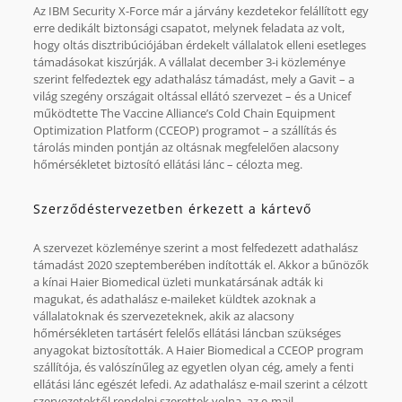
Az IBM Security X-Force már a járvány kezdetekor felállított egy
erre dedikált biztonsági csapatot, melynek feladata az volt,
hogy oltás disztribúciójában érdekelt vállalatok elleni esetleges
támadásokat kiszúrják. A vállalat december 3-i közleménye
szerint felfedeztek egy adathalász támadást, mely a Gavit – a
világ szegény országait oltással ellátó szervezet – és a Unicef
működtette The Vaccine Alliance’s Cold Chain Equipment
Optimization Platform (CCEOP) programot – a szállítás és
tárolás minden pontján az oltásnak megfelelően alacsony
hőmérsékletet biztosító ellátási lánc – célozta meg.
Szerződéstervezetben érkezett a kártevő
A szervezet közleménye szerint a most felfedezett adathalász
támadást 2020 szeptemberében indították el. Akkor a bűnözők
a kínai Haier Biomedical üzleti munkatársának adták ki
magukat, és adathalász e-maileket küldtek azoknak a
vállalatoknak és szervezeteknek, akik az alacsony
hőmérsékleten tartásért felelős ellátási láncban szükséges
anyagokat biztosították. A Haier Biomedical a CCEOP program
szállítója, és valószínűleg az egyetlen olyan cég, amely a fenti
ellátási lánc egészét lefedi. Az adathalász e-mail szerint a célzott
szervezetektől rendelni szerettek volna, az e-mail