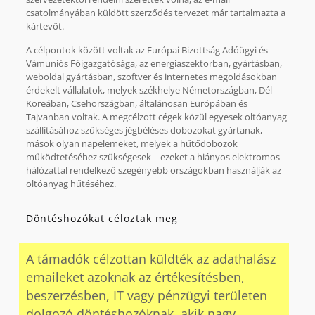
csatolmányában küldött szerződés tervezet már tartalmazta a
kártevőt.
A célpontok között voltak az Európai Bizottság Adóügyi és
Vámuniós Főigazgatósága, az energiaszektorban, gyártásban,
weboldal gyártásban, szoftver és internetes megoldásokban
érdekelt vállalatok, melyek székhelye Németországban, Dél-
Koreában, Csehországban, általánosan Európában és
Tajvanban voltak. A megcélzott cégek közül egyesek oltóanyag
szállításához szükséges jégbéléses dobozokat gyártanak,
mások olyan napelemeket, melyek a hűtődobozok
működtetéséhez szükségesek – ezeket a hiányos elektromos
hálózattal rendelkező szegényebb országokban használják az
oltóanyag hűtéséhez.
Döntéshozókat céloztak meg
A támadók célzottan küldték az adathalász
emaileket azoknak az értékesítésben,
beszerzésben, IT vagy pénzügyi területen
dolgozó döntéshozóknak, akik nagy