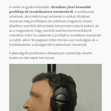
A másik ok gyakorlatiasabb:
általában jóval kevesebb
profilkép áll rendelkezésre mindenkiről.
A politikusok,
színészek, de a hétköznapi emberek is sokkal ritkábban
osztanak meg profilképet (és videókat) magukról, hiszen
általában szemből előnyösebb benyomást tudunk kelteni, és
az a megszokott, hogy szemtől-szembe kommunikálunk
másokkal. Ezért ha valakinek a profilját is modellezni szeretnék
a csalók, akkor lényegesen több mintára van szükségük, és a
modellezéshez szükséges idő is jelentősen növekszik.
A jelenség illusztrálására a Metaphysic szakértője, Martin
Anderson két képet tett közzé: