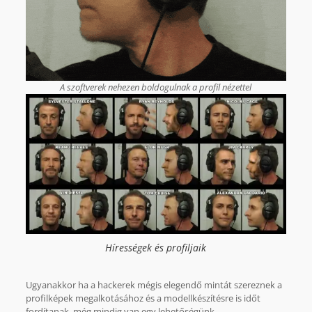
A szoftverek nehezen boldogulnak a profil nézettel
Hírességek és profiljaik
Ugyanakkor ha a hackerek mégis elegendő mintát szereznek a
profilképek megalkotásához és a modellkészítésre is időt
fordítanak, még mindig van egy lehetőségünk.