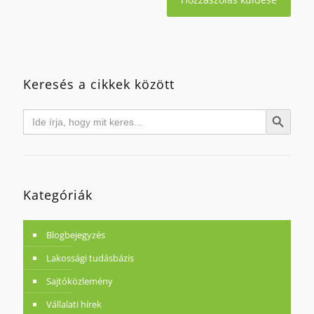
Keresés a cikkek között
Search
Search Button
for:
Kategóriák
Blogbejegyzés
Lakossági tudásbázis
Sajtóközlemény
Vállalati hírek