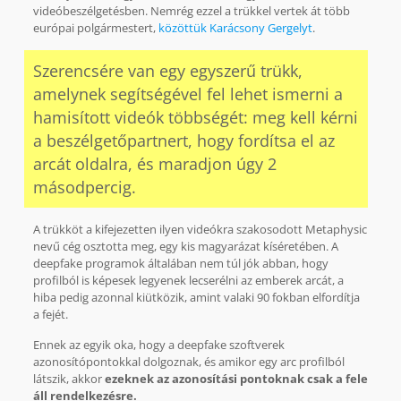
videóbeszélgetésben. Nemrég ezzel a trükkel vertek át több
európai polgármestert,
közöttük Karácsony Gergelyt
.
Szerencsére van egy egyszerű trükk,
amelynek segítségével fel lehet ismerni a
hamisított videók többségét: meg kell kérni
a beszélgetőpartnert, hogy fordítsa el az
arcát oldalra, és maradjon úgy 2
másodpercig.
A trükköt a kifejezetten ilyen videókra szakosodott Metaphysic
nevű cég osztotta meg, egy kis magyarázat kíséretében. A
deepfake programok általában nem túl jók abban, hogy
profilból is képesek legyenek lecserélni az emberek arcát, a
hiba pedig azonnal kiütközik, amint valaki 90 fokban elfordítja
a fejét.
Ennek az egyik oka, hogy a deepfake szoftverek
azonosítópontokkal dolgoznak, és amikor egy arc profilból
látszik, akkor
ezeknek az azonosítási pontoknak csak a fele
áll rendelkezésre.