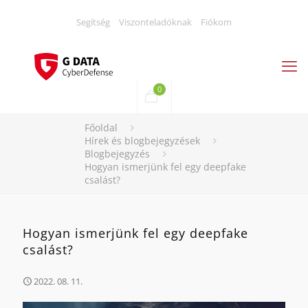
Segítség
Viszonteladóknak
Fiókom
0
Főoldal
Hírek és blogbejegyzések
Blogbejegyzés
Hogyan ismerjünk fel egy deepfake
csalást?
Hogyan ismerjünk fel egy deepfake
csalást?
2022. 08. 11.