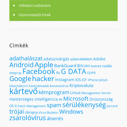
Vállalati tudásbázis
Viszonteladói hírek
Címkék
adathalászat
adatszivárgás
Adobe
adatvédelem
Apple
Android
BankGuard
Bitcoin
csalás
botnet
Facebook
G DATA
fbi
deepray
GDPR
hacker
Google
Instagram
iOS
IOT
iPhone
Jelszó
Kriptovaluta
koronavírus
kiberháború
kibertámadás
kártevő
kémprogram
Linux
Management Server
Microsoft
mesterséges intelligencia
Oroszország
MI
sérülékenység
spam
OS X
torrent
Patch Management
trójai
Windows
Ukrajna
Virus Bulletin
zsarolóvírus
átverés