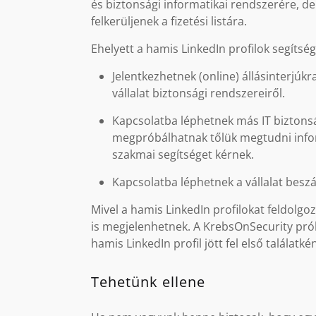
és biztonsági informatikai rendszerére, 
felkerüljenek a fizetési listára.
Ehelyett a hamis LinkedIn profilok segítség
Jelentkezhetnek (online) állásinterj
vállalat biztonsági rendszereiről.
Kapcsolatba léphetnek más IT biztonsá
megpróbálhatnak tőlük megtudni inform
szakmai segítséget kérnek.
Kapcsolatba léphetnek a vállalat beszá
Mivel a hamis LinkedIn profilokat feldolgo
is megjelenhetnek. A KrebsOnSecurity pró
hamis LinkedIn profil jött fel első találatkén
Tehetünk ellene