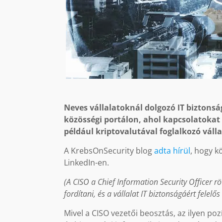
Neves vállalatoknál dolgozó IT bizton
közösségi portálon, ahol kapcsolatokat
például kriptovalutával foglalkozó váll
A KrebsOnSecurity blog
adta hírül
, hogy k
LinkedIn-en.
(A CISO a Chief Information Security Officer r
fordítani, és a vállalat IT biztonságáért felelős
Mivel a CISO vezetői beosztás, az ilyen po