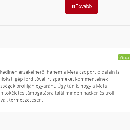
Tovább
Válasz
nkedInen érzékelhető, hanem a Meta csoport oldalain is.
filokat, gép fordítóval írt spameket kommentelnek
égek profilján egyaránt. Úgy tűnik, hogy a Meta
n tökéletes támogatásra talál minden hacker és troll.
val, természetesen.