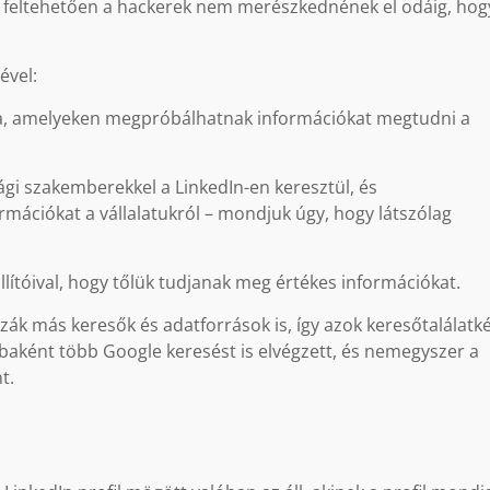
de feltehetően a hackerek nem merészkednének el odáig, hog
ével:
úkra, amelyeken megpróbálhatnak információkat megtudni a
gi szakemberekkel a LinkedIn-en keresztül, és
ációkat a vállalatukról – mondjuk úgy, hogy látszólag
llítóival, hogy tőlük tudjanak meg értékes információkat.
zzák más keresők és adatforrások is, így azok keresőtalálatk
baként több Google keresést is elvégzett, és nemegyszer a
t.