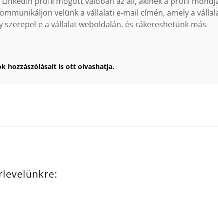
inkedIn profil mögött valóban az áll, akinek a profil mondj
ommunikáljon velünk a vállalati e-mail címén, amely a vállal
y szerepel-e a vállalat weboldalán, és rákereshetünk más
k hozzászólásait is ott olvashatja.
írlevelünkre: