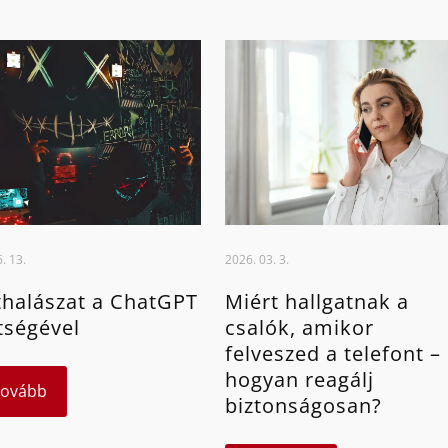
. 13.
2026. 03. 3.
halászat a ChatGPT
Miért hallgatnak a
tségével
csalók, amikor
felveszed a telefont –
hogyan reagálj
Tovább
biztonságosan?