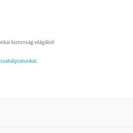
ikai biztonság világából
i szabályzatunkat.