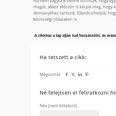
Ha nem vagyunk benne biztosak, hogy egy L
magát, akkor először is kérjük meg, hogy k
domainjéhez tartozik. Ellenőrizhetjük, hog
közösségi oldalakon is.
A cikkhez a lap alján tud hozzászólni, és máso
Ha tetszett a cikk:
Megosztás
Ne felejtsen el feliratkozni h
Név (nem kötelező)