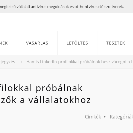
gfelelő vállalati antivírus megoldások és otthoni vírusirtó szoftverek.
NEK
VÁSÁRLÁS
LETÖLTÉS
TESZTEK
jegyzés
Hamis LinkedIn profilokkal próbálnak beszivárogni a 
ilokkal próbálnak
zők a vállalatokhoz
Címkék
Kategóriá