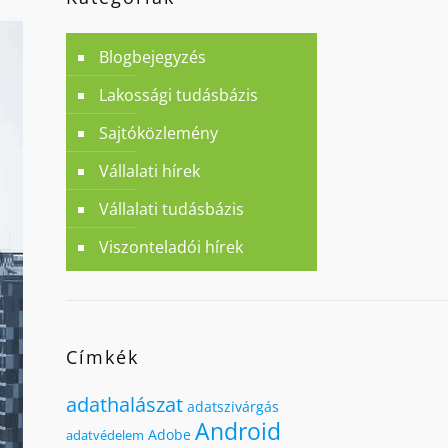
Blogbejegyzés
Lakossági tudásbázis
Sajtóközlemény
Vállalati hírek
Vállalati tudásbázis
Viszonteladói hírek
Címkék
adathalászat
adatszivárgás
Android
Adobe
adatvédelem