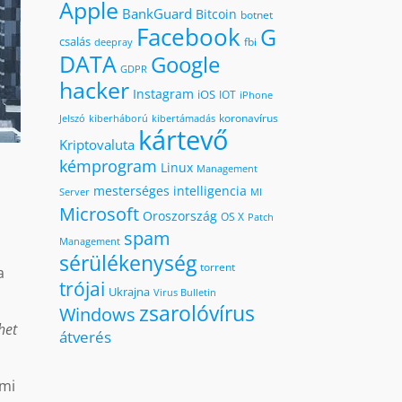
Apple
BankGuard
Bitcoin
botnet
Facebook
G
csalás
fbi
deepray
DATA
Google
GDPR
hacker
Instagram
iOS
IOT
iPhone
koronavírus
kiberháború
kibertámadás
Jelszó
kártevő
Kriptovaluta
kémprogram
Linux
Management
mesterséges intelligencia
MI
Server
Microsoft
Oroszország
OS X
Patch
spam
Management
sérülékenység
torrent
a
trójai
Ukrajna
Virus Bulletin
zsarolóvírus
Windows
het
átverés
lmi