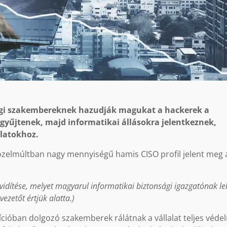
sági szakembereknek hazudják magukat a hackerek a
 gyűjtenek, majd informatikai állásokra jelentkeznek,
alatokhoz.
özelmúltban nagy mennyiségű hamis CISO profil jelent meg 
övidítése, melyet magyarul informatikai biztonsági igazgatónak le
 vezetőt értjük alatta.)
zícióban dolgozó szakemberek rálátnak a vállalat teljes véde