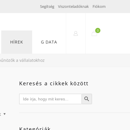
Segítség
Viszonteladóknak
Fiókom
0
HÍREK
G DATA
bűnözők a vállalatokhoz
Keresés a cikkek között
Search
Search Button
for:
k
Kategóriák