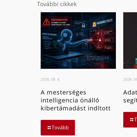
További cikkek
2026. 08. 4.
2026. 06
A mesterséges
Adat
intelligencia önálló
segí
kibertámadást indított
Tovább