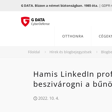
G DATA. Bízzon a német biztonságban. 1985 óta.
| GDPR me
OTTHONRA
CÉGEK
Főoldal
Hírek és blogbejegyzések
Blogbe
Hamis LinkedIn prof
beszivárogni a bűnö
2022. 10. 4.