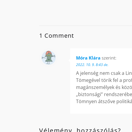
1 Comment
Móra Klára
szerint:
2022. 10. 9. 8:43 de.
A jelenség nem csak a Li
Tömegével törik fel a pro
magánszemélyek és közöss
„biztonsági” rendszerébe
Tömnyen átszőve politiká
Vélemény, hozzászólás?