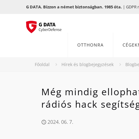
G DATA. Bízzon a német biztonságban. 1985 óta.
| GDPR me
OTTHONRA
CÉGEK
Főoldal
Hírek és blogbejegyzések
Blogbe
Még mindig ellophat
rádiós hack segítsé
2024. 06. 7.