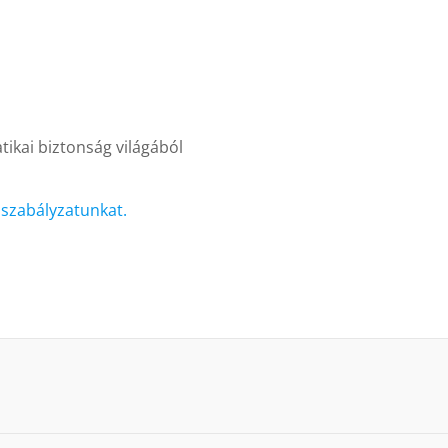
ikai biztonság világából
i szabályzatunkat.