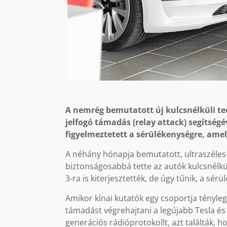
A nemrég bemutatott új kulcsnélküli tec
jelfogó támadás (relay attack) segítség
figyelmeztetett a sérülékenységre, ame
A néhány hónapja bemutatott, ultraszéles
biztonságosabbá tette az autók kulcsnélküli
3-ra is kiterjesztették, de úgy tűnik, a sé
Amikor kínai kutatók egy csoportja tényle
támadást végrehajtani a legújabb Tesla és
generációs rádióprotokollt, azt találták, 