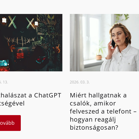
. 13.
2026. 03. 3.
halászat a ChatGPT
Miért hallgatnak a
tségével
csalók, amikor
felveszed a telefont –
hogyan reagálj
Tovább
biztonságosan?