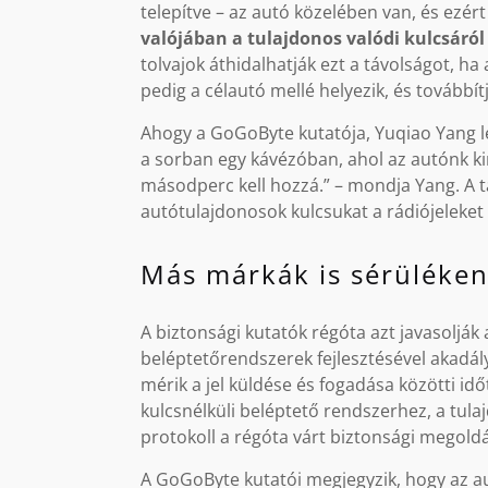
telepítve – az autó közelében van, és ezért k
valójában a tulajdonos valódi kulcsáról k
tolvajok áthidalhatják ezt a távolságot, ha
pedig a célautó mellé helyezik, és továbbítj
Ahogy a GoGoByte kutatója, Yuqiao Yang leí
a sorban egy kávézóban, ahol az autónk ki
másodperc kell hozzá.” – mondja Yang. A 
autótulajdonosok kulcsukat a rádiójeleket
Más márkák is sérüléke
A biztonsági kutatók régóta azt javasolják
beléptetőrendszerek fejlesztésével akad
mérik a jel küldése és fogadása közötti idő
kulcsnélküli beléptető rendszerhez, a tul
protokoll a régóta várt biztonsági megoldá
A GoGoByte kutatói megjegyzik, hogy az au