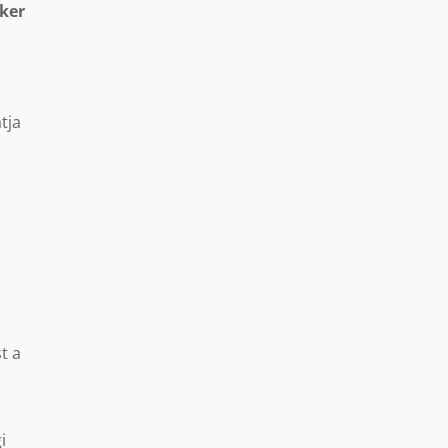
cker
tja
n
t a
i