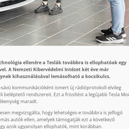
hnológia ellenére a Teslák továbbra is ellophatóak egy
ével. A Nemzeti Kibervédelmi Intézet két éve már
lynek kihasználásával lemásolható a kocsikulcs.
-sávú kommunikációként ismert új rádióprotokoll elvileg
 beléptető rendszereit. Ezt a frissítést a legújabb Tesla Mo
rülékenység maradt.
gesen megvizsgálta, hogy lehetséges-e továbbra is jelfogó
 más autók ellen, amelyek támogatják ezt a következő
hogy azok ugyanolyan ellophatók, mint korábban.