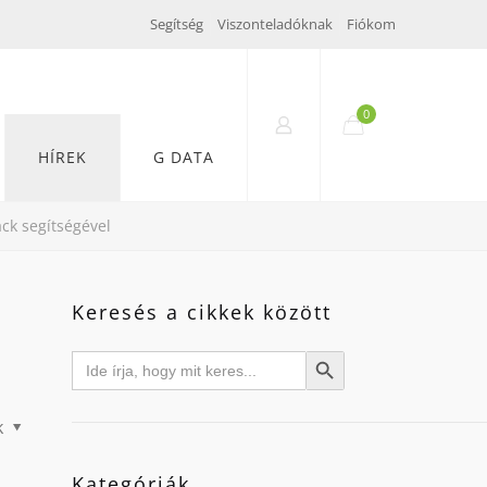
Segítség
Viszonteladóknak
Fiókom
0
HÍREK
G DATA
ack segítségével
Keresés a cikkek között
Search
Search Button
for:
k
Kategóriák