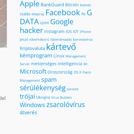
Apple
BankGuard
Bitcoin
botnet
Facebook
G
csalás
fbi
deepray
DATA
Google
GDPR
hacker
Instagram
iOS
IOT
iPhone
koronavírus
kiberháború
kibertámadás
Jelszó
kártevő
Kriptovaluta
kémprogram
Linux
Management
mesterséges intelligencia
MI
Server
Microsoft
Oroszország
OS X
Patch
spam
Management
sérülékenység
torrent
trójai
Ukrajna
del
Virus Bulletin
zsarolóvírus
Windows
átverés