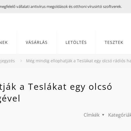
gfelelő vállalati antivírus megoldások és otthoni vírusirtó szoftverek.
NEK
VÁSÁRLÁS
LETÖLTÉS
TESZTEK
jegyzés
Még mindig ellophatják a Teslákat egy olcsó rádiós h
ják a Teslákat egy olcsó
gével
Címkék
Kategóriá