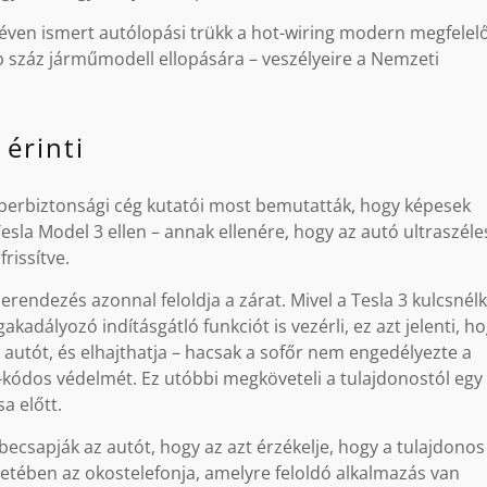
éven ismert autólopási trükk a hot-wiring modern megfelelő
b száz járműmodell ellopására – veszélyeire a Nemzeti
 érinti
iberbiztonsági cég kutatói most bemutatták, hogy képesek
esla Model 3 ellen – annak ellenére, hogy az autó ultraszéle
rissítve.
rendezés azonnal feloldja a zárat. Mivel a Tesla 3 kulcsnélk
adályozó indításgátló funkciót is vezérli, ez azt jelenti, h
 autót, és elhajthatja – hacsak a sofőr nem engedélyezte a
-kódos védelmét. Ez utóbbi megköveteli a tulajdonostól egy
a előtt.
csapják az autót, hogy az azt érzékelje, hogy a tulajdonos
setében az okostelefonja, amelyre feloldó alkalmazás van