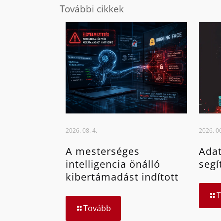
További cikkek
2026. 08. 4.
2026. 06
A mesterséges
Adat
intelligencia önálló
segí
kibertámadást indított
Tovább