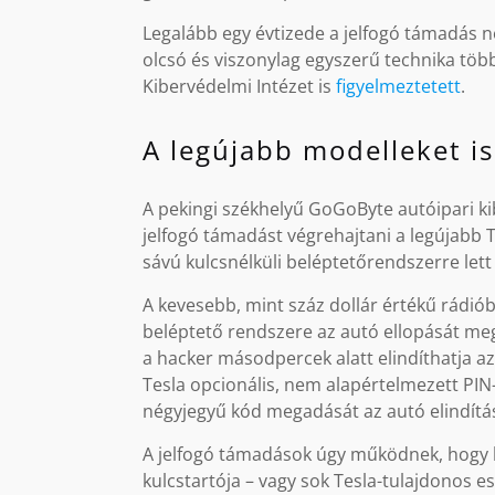
Legalább egy évtizede a jelfogó támadás n
olcsó és viszonylag egyszerű technika töb
Kibervédelmi Intézet is
figyelmeztetett
.
A legújabb modelleket is
A pekingi székhelyű GoGoByte autóipari k
jelfogó támadást végrehajtani a legújabb T
sávú kulcsnélküli beléptetőrendszerre lett f
A kevesebb, mint száz dollár értékű rádióbe
beléptető rendszere az autó ellopását megak
a hacker másodpercek alatt elindíthatja az
Tesla opcionális, nem alapértelmezett PIN
négyjegyű kód megadását az autó elindítás
A jelfogó támadások úgy működnek, hogy be
kulcstartója – vagy sok Tesla-tulajdonos e