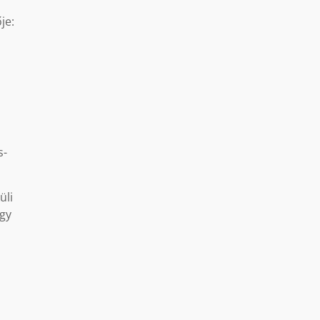
je:
s-
üli
ogy