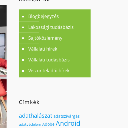
Blogbejegyzés
Lakossági tudásbázis
Sajtóközlemény
Vállalati hírek
Vállalati tudásbázis
Viszonteladói hírek
Címkék
adathalászat
adatszivárgás
Android
Adobe
adatvédelem