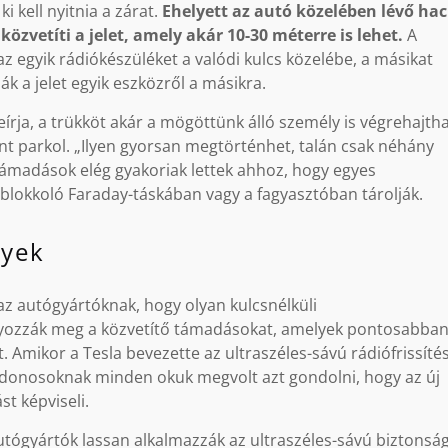
i kell nyitnia a zárat.
Ehelyett az autó közelében lévő ha
özvetíti a jelet, amely akár 10-30 méterre is lehet.
A
 az egyik rádiókészüléket a valódi kulcs közelébe, a másikat
ák a jelet egyik eszközről a másikra.
rja, a trükköt akár a mögöttünk álló személy is végrehajtha
nt parkol. „Ilyen gyorsan megtörténhet, talán csak néhány
támadások elég gyakoriak lettek ahhoz, hogy egyes
 blokkoló Faraday-táskában vagy a fagyasztóban tárolják.
nyek
 az autógyártóknak, hogy olyan kulcsnélküli
ályozzák meg a közvetítő támadásokat, amelyek pontosabba
t. Amikor a Tesla bevezette az ultraszéles-sávú rádiófrissítés
ajdonosoknak minden okuk megvolt azt gondolni, hogy az új
st képviseli.
tógyártók lassan alkalmazzák az ultraszéles-sávú biztonság