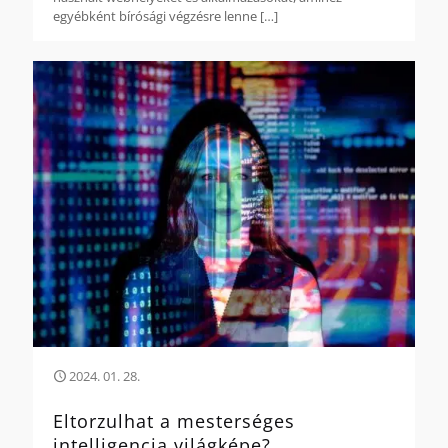
egyébként bírósági végzésre lenne
[…]
2024. 01. 28.
Eltorzulhat a mesterséges
intelligencia világképe?