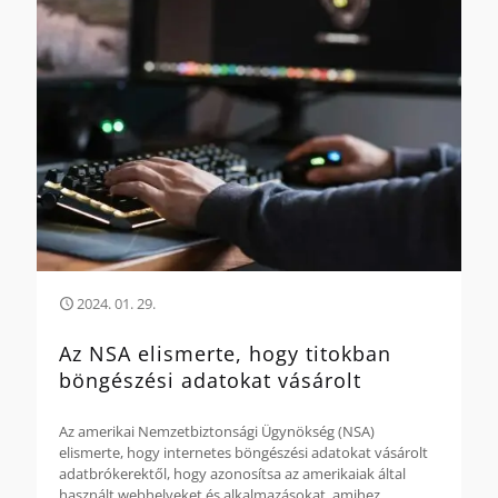
2024. 01. 29.
Az NSA elismerte, hogy titokban
böngészési adatokat vásárolt
Az amerikai Nemzetbiztonsági Ügynökség (NSA)
elismerte, hogy internetes böngészési adatokat vásárolt
adatbrókerektől, hogy azonosítsa az amerikaiak által
használt webhelyeket és alkalmazásokat, amihez