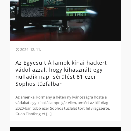
2024. 12. 11.
Az Egyesült Államok kínai hackert
vádol azzal, hogy kihasznált egy
nulladik napi sérülést 81 ezer
Sophos tűzfalban
Az amerikai kormány a héten nyilvánosságra hozta a
vádakat egy kínai állampolgár ellen, amiért az állítólag
2020-ban több ezer Sophos tűzfalat tört fel világszerte.
Guan Tianfeng-et
[…]