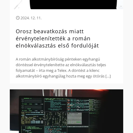
2024. 12. 11.
Orosz beavatkozás miatt
érvénytelenítették a román
elnökválasztás első fordulóját
A román alkotmánybíróság pénteken egyhangú
döntéssel érvénytelenítette az elnökválasztás teljes
folyamatát – írta meg a Telex. A döntést a kilenc
alkotmánybíró egyhangúlag hozta meg egy ötórás
[…]