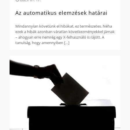
Az automatikus elemzések határai
Mindannyian követünk el hibákat, ez természetes. Néha
ezek a hibák azonban váratlan következményekkel járnak
– ahogyan erre nemrég egy X-felhasználó is rájött. A
tanulság, hogy amennyiben
[…]