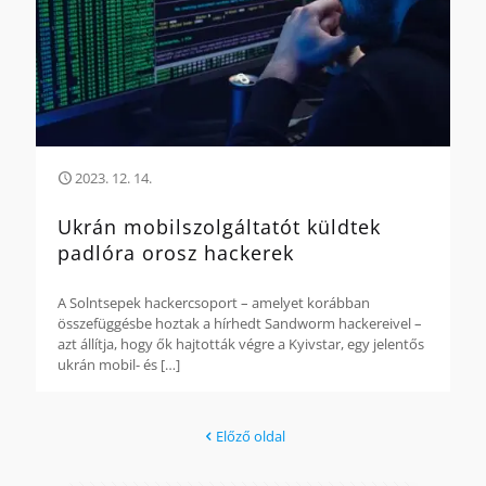
2023. 12. 14.
Ukrán mobilszolgáltatót küldtek
padlóra orosz hackerek
A Solntsepek hackercsoport – amelyet korábban
összefüggésbe hoztak a hírhedt Sandworm hackereivel –
azt állítja, hogy ők hajtották végre a Kyivstar, egy jelentős
ukrán mobil- és
[…]
Előző oldal