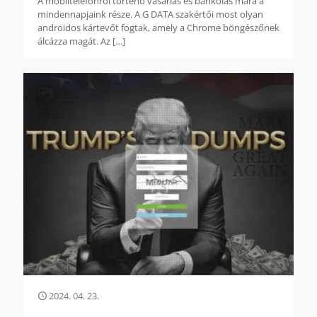
A mobiltelefonról történő vásárlás és bankolás mára a
mindennapjaink része. A G DATA szakértői most olyan
androidos kártevőt fogtak, amely a Chrome böngészőnek
álcázza magát. Az
[…]
2024. 04. 23.