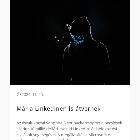
2024. 11. 25.
Már a LinkedInen is átvernek
Az észak-koreai Sapphire Sleet hackercsoport a becslések
szerint 10 millió dollárt csalt ki LinkedIn- és befektetési
csalások segítségével. A megállapítás a Microsofttól