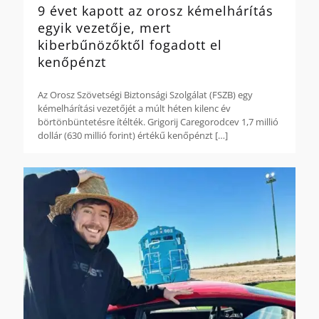
9 évet kapott az orosz kémelhárítás
egyik vezetője, mert
kiberbűnözőktől fogadott el
kenőpénzt
Az Orosz Szövetségi Biztonsági Szolgálat (FSZB) egy
kémelhárítási vezetőjét a múlt héten kilenc év
börtönbüntetésre ítélték. Grigorij Caregorodcev 1,7 millió
dollár (630 millió forint) értékű kenőpénzt
[…]