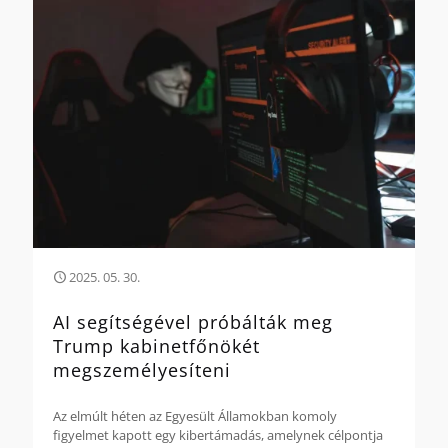
2025. 05. 30.
AI segítségével próbálták meg
Trump kabinetfőnökét
megszemélyesíteni
Az elmúlt héten az Egyesült Államokban komoly
figyelmet kapott egy kibertámadás, amelynek célpontja