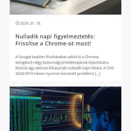
2024. 01. 18.
Nulladik napi figyelmeztetés:
Frissítse a Chrome-ot most!
A Google kedden frissítéseket adott ki a Chrome
böngésző négy biztonsági problémájának kijavítására,
köztük egy aktívan kihasznált nulladik napi hibára. A CVE-
2024-0519 néven nyomon követett probléma
[…]