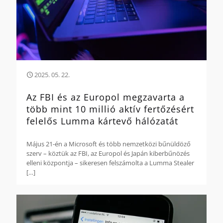
2025. 05. 22.
Az FBI és az Europol megzavarta a
több mint 10 millió aktív fertőzésért
felelős Lumma kártevő hálózatát
Május 21-én a Microsoft és több nemzetközi bűnüldöző
szerv – köztük az FBI, az Europol és Japán kiberbűnözés
elleni központja – sikeresen felszámolta a Lumma Stealer
[…]