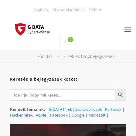
Segítség
Viszonteladóknak
Fiókom
0
Főoldal
Hírek és blogbejegyzések
Keresés a bejegyzések között:
Search
Search Button
for:
Kiemelt témáink:
|
G DATA hírek
|
Zsarolóvírusok
|
Kártevők
|
Hacker hírek
|
Apple
|
Facebook
|
Google
|
Microsoft
|