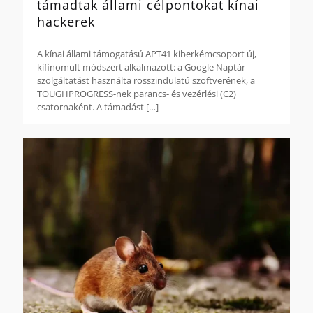
támadtak állami célpontokat kínai
hackerek
A kínai állami támogatású APT41 kiberkémcsoport új,
kifinomult módszert alkalmazott: a Google Naptár
szolgáltatást használta rosszindulatú szoftverének, a
TOUGHPROGRESS-nek parancs- és vezérlési (C2)
csatornaként. A támadást
[…]