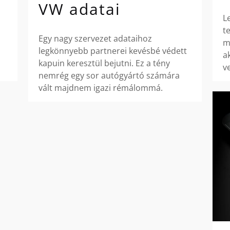
VW adatai
L
t
Egy nagy szervezet adataihoz
m
legkönnyebb partnerei kevésbé védett
a
kapuin keresztül bejutni. Ez a tény
v
nemrég egy sor autógyártó számára
vált majdnem igazi rémálommá.