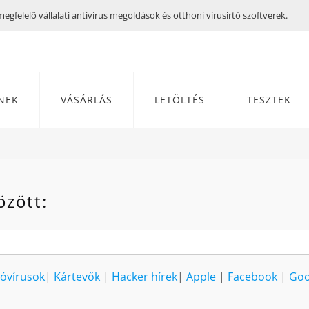
gfelelő vállalati antivírus megoldások és otthoni vírusirtó szoftverek.
NEK
VÁSÁRLÁS
LETÖLTÉS
TESZTEK
özött:
lóvírusok
|
Kártevők
|
Hacker hírek
|
Apple
|
Facebook
|
Goo