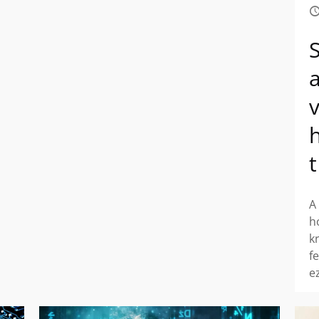
A
h
k
fe
e