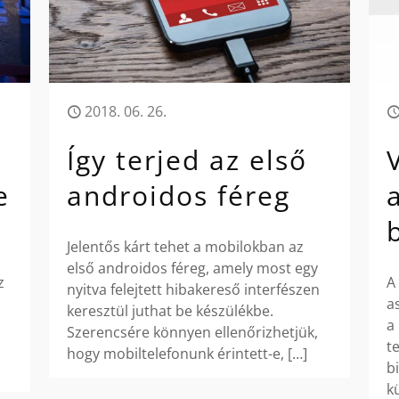
2018. 06. 26.
Így terjed az első
e
androidos féreg
Jelentős kárt tehet a mobilokban az
első androidos féreg, amely most egy
z
A
nyitva felejtett hibakereső interfészen
a
keresztül juthat be készülékbe.
a
Szerencsére könnyen ellenőrizhetjük,
t
hogy mobiltelefonunk érintett-e,
[…]
b
k