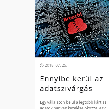
2018. 07. 25.
Ennyibe kerül az
adatszivárgás
Egy vállalaton belül a legtöbb kárt az
adatok hanyag kezelése okozza, egy