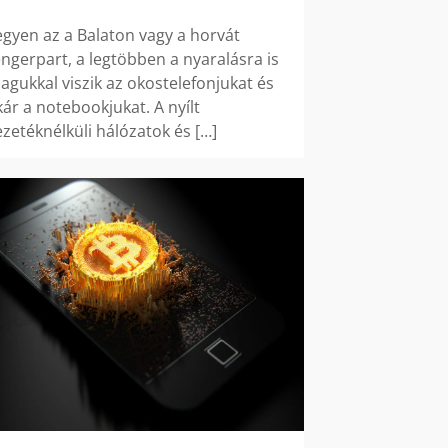
egyen az a Balaton vagy a horvát
engerpart, a legtöbben a nyaralásra is
agukkal viszik az okostelefonjukat és
kár a notebookjukat. A nyílt
ezetéknélküli hálózatok és
[…]