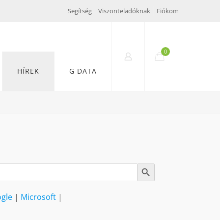
Segítség
Viszonteladóknak
Fiókom
0
HÍREK
G DATA
Search Button
gle
|
Microsoft
|