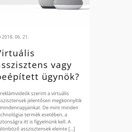
2018. 06. 21.
Virtuális
asszisztens vagy
beépített ügynök?
 reklámvideók szerint a virtuális
sszisztensek jelentősen megkönnyítik
 mindennapjainkat. De mint minden
echnológiai termék esetében, a
iztonságra itt is figyelnünk kell. A
ülönböző asszisztensek eleinte
[…]