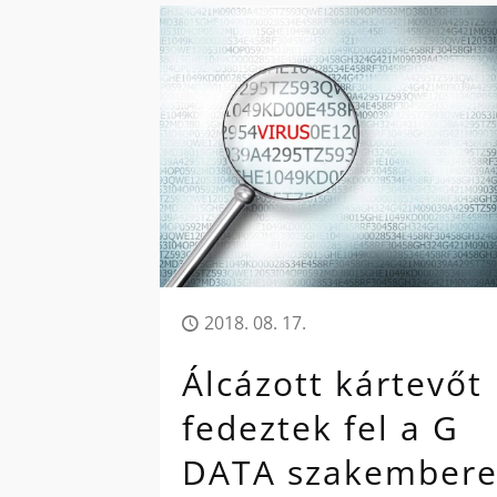
2018. 08. 17.
Álcázott kártevőt
fedeztek fel a G
DATA szakembere