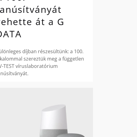
tanúsítványát
vehette át a G
DATA
ülönleges díjban részesültünk: a 100.
lkalommal szereztük meg a független
V-TEST víruslaboratórium
anúsítványát.