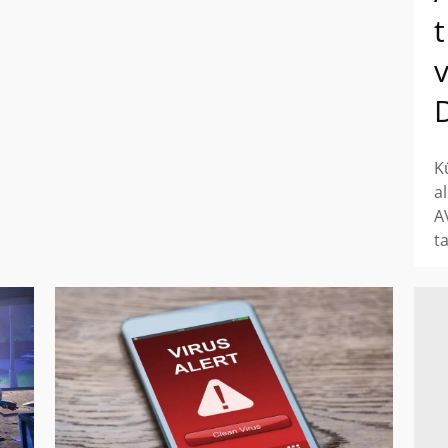
K
a
A
t