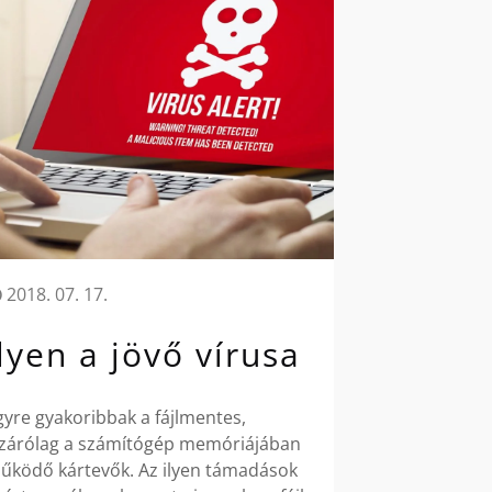
2018. 07. 17.
Ilyen a jövő vírusa
gyre gyakoribbak a fájlmentes,
izárólag a számítógép memóriájában
űködő kártevők. Az ilyen támadások