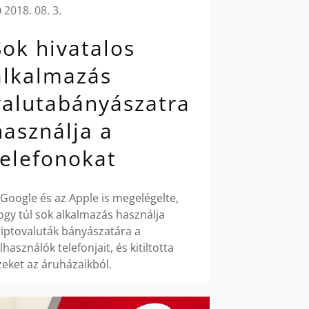
2018. 08. 3.
Sok hivatalos
alkalmazás
valutabányászatra
használja a
telefonokat
 Google és az Apple is megelégelte,
ogy túl sok alkalmazás használja
riptovaluták bányászatára a
lhasználók telefonjait, és kitiltotta
zeket az áruházaikból.