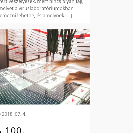
zért veszélyesek, mert nincs olyan fájl,
melyet a víruslaboratóriumokban
lemezni lehetne, és amelynek
[…]
2018. 07. 4.
A 100.