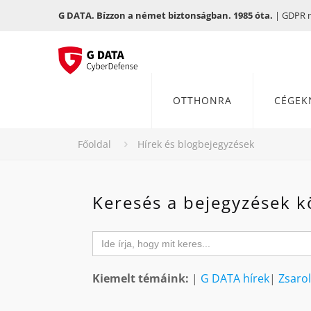
G DATA. Bízzon a német biztonságban. 1985 óta.
| GDPR me
OTTHONRA
CÉGEK
Főoldal
Hírek és blogbejegyzések
Keresés a bejegyzések k
Search
for:
Kiemelt témáink:
|
G DATA hírek
|
Zsaro