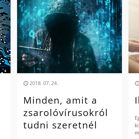
2018. 07. 24.
Minden, amit a
zsarolóvírusokról
E
tudni szeretnél
k
m