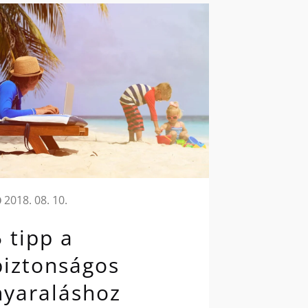
2018. 08. 10.
5 tipp a
biztonságos
nyaraláshoz