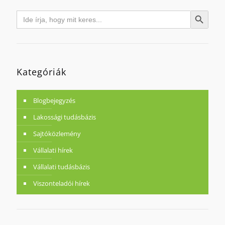
Search
Search Button
for:
Kategóriák
Blogbejegyzés
Lakossági tudásbázis
Sajtóközlemény
Vállalati hírek
Vállalati tudásbázis
Viszonteladói hírek