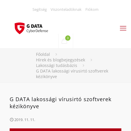
Segítség
Viszonteladóknak
Fiókom
0
Főoldal
Hírek és blogbejegyzések
Lakossági tudásbázis
G DATA lakossági vírusirtó szoftverek
kézikönyve
G DATA lakossági vírusirtó szoftverek
kézikönyve
2019. 11. 11.