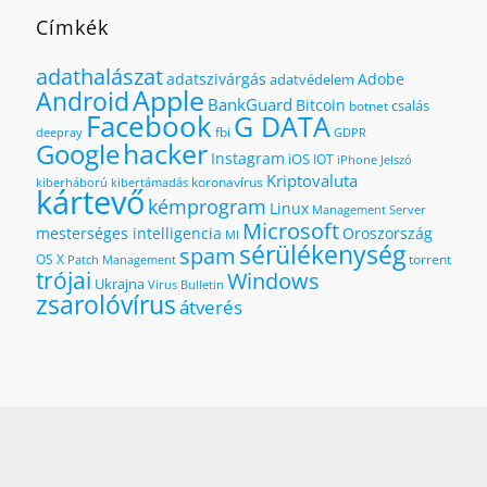
Címkék
adathalászat
adatszivárgás
Adobe
adatvédelem
Apple
Android
BankGuard
Bitcoin
csalás
botnet
Facebook
G DATA
fbi
deepray
GDPR
hacker
Google
Instagram
iOS
IOT
iPhone
Jelszó
Kriptovaluta
koronavírus
kiberháború
kibertámadás
kártevő
kémprogram
Linux
Management Server
Microsoft
mesterséges intelligencia
Oroszország
MI
sérülékenység
spam
OS X
torrent
Patch Management
trójai
Windows
Ukrajna
Virus Bulletin
zsarolóvírus
átverés