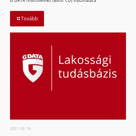
G DATA Indítólemez (Boot CD) használata
Tovább
2021. 03. 19.