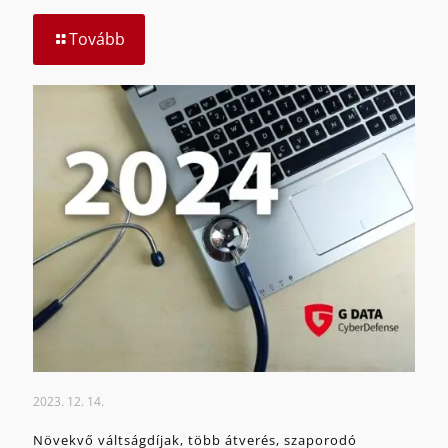
Tovább
2023. 12. 14.
Növekvő váltságdíjak, több átverés, szaporodó