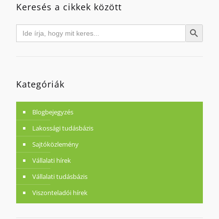
Keresés a cikkek között
Search
Search Button
for:
Kategóriák
Blogbejegyzés
Lakossági tudásbázis
Sajtóközlemény
Vállalati hírek
Vállalati tudásbázis
Viszonteladói hírek