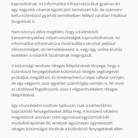
kapcsolódnak. Az informatikai infrastruktúrákat gyakran éri
egy nagyobb viharral együtt járó természeti kár, de számolni
kell a különböző gyártók termékeiben fellépő váratlan hibákkal
(bugokkal) is.
Nem könnyű előre megítélni, hogy a különböző
káreseményekhez milyen veszteségek kapcsolódhatnak. Az
informatikai infrastruktúra rövid leállása okozhat például
időveszteséget, de termeléskiesést is, vagy egy online áruház
esetében a vásárlók bizalmának megingását.
A biztonsági rendszer réteges felépítésének lényege, hogy a
különböző fenyegetéseket különböző rétegek segítségével
próbáljuk megállítani. Ez értelmezhető a teljes vállalat szintjén,
de egy végpont, azaz egyetlen számítógép szintjén is. Mi most
ez utóbbival foglalkozunk, azaz a végpontvédelem réteges
felépítésével.
Egy vírusvédelmi szoftver tipikusan csak a kártevőkhöz
kapcsolódó fenyegetéseket állítja meg. A korszerű védelmi
megoldások azonban több egymással együttműködő
modulból épülnek fel, amelyek együttesen úgynevezett
réteges biztonságot kínálnak a különböző fenyegetések ellen.