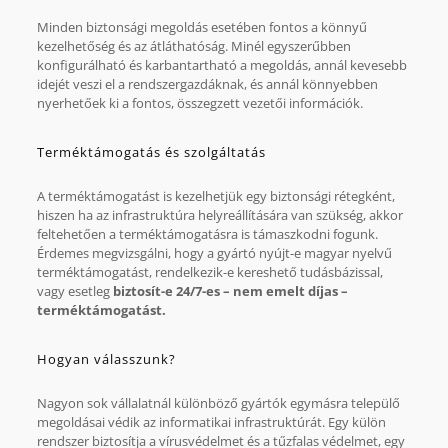
Minden biztonsági megoldás esetében fontos a könnyű
kezelhetőség és az átláthatóság. Minél egyszerűbben
konfigurálható és karbantartható a megoldás, annál kevesebb
idejét veszi el a rendszergazdáknak, és annál könnyebben
nyerhetőek ki a fontos, összegzett vezetői információk.
Terméktámogatás és szolgáltatás
A terméktámogatást is kezelhetjük egy biztonsági rétegként,
hiszen ha az infrastruktúra helyreállítására van szükség, akkor
feltehetően a terméktámogatásra is támaszkodni fogunk.
Érdemes megvizsgálni, hogy a gyártó nyújt-e magyar nyelvű
terméktámogatást, rendelkezik-e kereshető tudásbázissal,
vagy esetleg
biztosít-e 24/7-es – nem emelt díjas –
terméktámogatást.
Hogyan válasszunk?
Nagyon sok vállalatnál különböző gyártók egymásra települő
megoldásai védik az informatikai infrastruktúrát. Egy külön
rendszer biztosítja a vírusvédelmet és a tűzfalas védelmet, egy