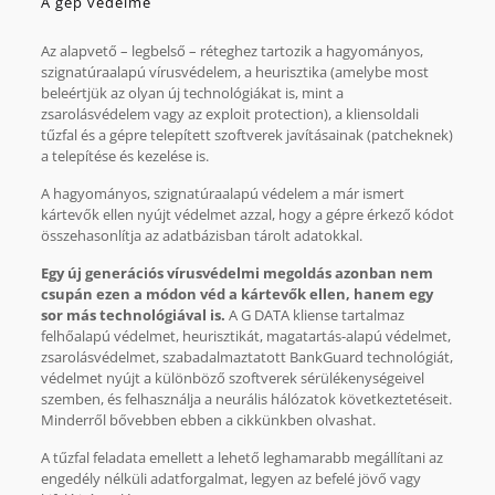
A gép védelme
Az alapvető – legbelső – réteghez tartozik a hagyományos,
szignatúraalapú vírusvédelem, a heurisztika (amelybe most
beleértjük az olyan új technológiákat is, mint a
zsarolásvédelem vagy az exploit protection), a kliensoldali
tűzfal és a gépre telepített szoftverek javításainak (patcheknek)
a telepítése és kezelése is.
A hagyományos, szignatúraalapú védelem a már ismert
kártevők ellen nyújt védelmet azzal, hogy a gépre érkező kódot
összehasonlítja az adatbázisban tárolt adatokkal.
Egy új generációs vírusvédelmi megoldás azonban nem
csupán ezen a módon véd a kártevők ellen, hanem egy
sor más technológiával is.
A G DATA kliense tartalmaz
felhőalapú védelmet, heurisztikát, magatartás-alapú védelmet,
zsarolásvédelmet, szabadalmaztatott BankGuard technológiát,
védelmet nyújt a különböző szoftverek sérülékenységeivel
szemben, és felhasználja a neurális hálózatok következtetéseit.
Minderről bővebben ebben a cikkünkben olvashat.
A tűzfal feladata emellett a lehető leghamarabb megállítani az
engedély nélküli adatforgalmat, legyen az befelé jövő vagy