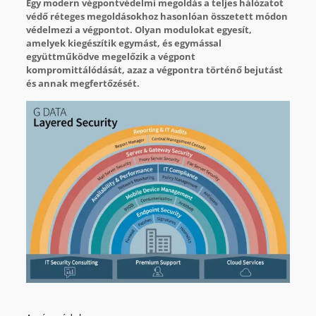
Egy modern végpontvédelmi megoldás a teljes hálózatot
védő réteges megoldásokhoz hasonlóan összetett módon
védelmezi a végpontot. Olyan modulokat egyesít,
amelyek kiegészítik egymást, és egymással
együttműködve megelőzik a végpont
kompromittálódását, azaz a végpontra történő bejutást
és annak megfertőzését.