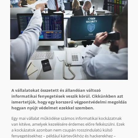
A vállalatokat összetett és állandóan változó
informatikai fenyegetések veszik körül. Cikkünkben azt
ismertetjük, hogy egy korszerű végpontvédelmi megoldás
hogyan nyújt védelmet ezekkel szemben.
Egy mai vállalat működése számos informatikai kockázatnak
van kitéve, amelyek kezelésére érdemes előre felkészülni. Ezek
a kockázatok azonban nem csupán rosszindulatú külső
fenyegetésekhez – például kártevőkhöz és hackerekhez –