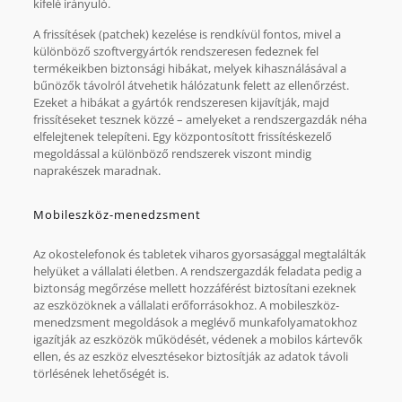
kifelé irányuló.
A frissítések (patchek) kezelése is rendkívül fontos, mivel a
különböző szoftvergyártók rendszeresen fedeznek fel
termékeikben biztonsági hibákat, melyek kihasználásával a
bűnözők távolról átvehetik hálózatunk felett az ellenőrzést.
Ezeket a hibákat a gyártók rendszeresen kijavítják, majd
frissítéseket tesznek közzé – amelyeket a rendszergazdák néha
elfelejtenek telepíteni. Egy központosított frissítéskezelő
megoldással a különböző rendszerek viszont mindig
naprakészek maradnak.
Mobileszköz-menedzsment
Az okostelefonok és tabletek viharos gyorsasággal megtalálták
helyüket a vállalati életben. A rendszergazdák feladata pedig a
biztonság megőrzése mellett hozzáférést biztosítani ezeknek
az eszközöknek a vállalati erőforrásokhoz. A mobileszköz-
menedzsment megoldások a meglévő munkafolyamatokhoz
igazítják az eszközök működését, védenek a mobilos kártevők
ellen, és az eszköz elvesztésekor biztosítják az adatok távoli
törlésének lehetőségét is.