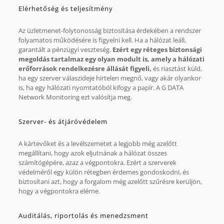
Elérhetőség és teljesítmény
Az üzletmenet-folytonosság biztosítása érdekében a rendszer
folyamatos működésére is figyelni kell. Ha a hálózat leáll,
garantált a pénzügyi veszteség.
Ezért egy réteges biztonsági
megoldás tartalmaz egy olyan modult is, amely a hálózati
erőforrások rendelkezésre állását figyeli,
és riasztást küld,
ha egy szerver válaszideje hirtelen megnő, vagy akár olyankor
is, ha egy hálózati nyomtatóból kifogy a papír. A G DATA
Network Monitoring ezt valósítja meg.
Szerver- és átjáróvédelem
A kártevőket és a levélszemetet a legjobb még azelőtt
megállítani, hogy azok eljutnának a hálózat összes
számítógépére, azaz a végpontokra. Ezért a szerverek
védelméről egy külön rétegben érdemes gondoskodni, és
biztosítani azt, hogy a forgalom még azelőtt szűrésre kerüljön,
hogy a végpontokra elérne.
Auditálás, riportolás és menedzsment