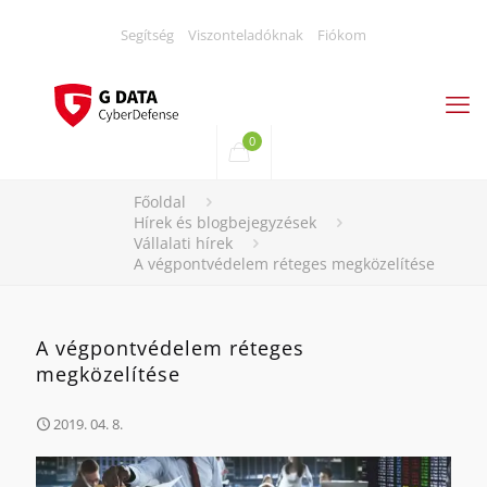
Segítség
Viszonteladóknak
Fiókom
0
Főoldal
Hírek és blogbejegyzések
Vállalati hírek
A végpontvédelem réteges megközelítése
A végpontvédelem réteges
megközelítése
2019. 04. 8.