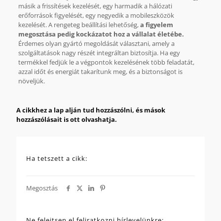
másik a frissítések kezelését, egy harmadik a hálózati
erőforrások figyelését, egy negyedik a mobileszközök
kezelését. A rengeteg beállítási lehetőség,
a figyelem
megosztása pedig kockázatot hoz a vállalat életébe.
Érdemes olyan gyártó megoldását választani, amely a
szolgáltatások nagy részét integráltan biztosítja. Ha egy
termékkel fedjük le a végpontok kezelésének több feladatát,
azzal időt és energiát takarítunk meg, és a biztonságot is
növeljük.
A cikkhez a lap alján tud hozzászólni, és mások
hozzászólásait is ott olvashatja.
Ha tetszett a cikk:
Megosztás
Ne felejtsen el feliratkozni hírlevelünkre: