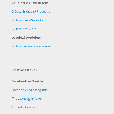
Vállalati vírusvédelem
G Data EndpointProtection
G Data ClientSecurity
G Data AntiVirus
Levelezésvédelem
G Data Levelezésvédelem
Hasznos linkek
Facebook és Twitter
Facebook közösségünk
IT-biztonság hírlevél
Vírusirtó tesztek