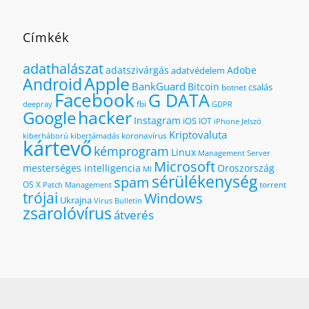
Címkék
adathalászat
adatszivárgás
Adobe
adatvédelem
Apple
Android
BankGuard
Bitcoin
csalás
botnet
Facebook
G DATA
fbi
deepray
GDPR
hacker
Google
Instagram
iOS
IOT
iPhone
Jelszó
Kriptovaluta
koronavírus
kiberháború
kibertámadás
kártevő
kémprogram
Linux
Management Server
Microsoft
mesterséges intelligencia
Oroszország
MI
sérülékenység
spam
OS X
torrent
Patch Management
trójai
Windows
Ukrajna
Virus Bulletin
zsarolóvírus
átverés