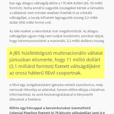
ban egy átlagos váltságdíj elérte a 170 404 dollárt (kb. 50 millió
forintot). Noha ennél is nagyobb összegeket kértek a támadók,
a vállalatok nem minden esetben fizették ki az orbitális
váltságdíjat, a tavaly kifizetett legnagyobb összeg 3,2 millió
dollár (950 millió forint) volt.
Az idén ezeket a rekordokat már megdöntöttük. Az átlagos
váltságdíjat ugyan még nem tudjuk kiszámolni, azonban látjuk,
hogy háromszorozódott a maximális, 3,2 millió dolláros összeg.
A JBS húsfeldolgozó multinacionális vállalat
júniusban elismerte, hogy 11 millió dollárt
(3,1 milliárd forintot) fizetett váltságdíjként
az orosz hátterű REvil csoportnak.
A REvil egy szolgáltatásként igénybe vehető zsarolóvírus, mely
nemcsak titkosítja az adatokat, hanem előtte ellopja a bizalmas
információkat, és azok kiszivárogtatásával is kényszeríti
áldozatait a fizetésre.
Előtte egy hónappal a benzinkutakat üzemeltető
Colonial Pipeline fizetett ki 75 bitcoin váltságdíjat (ami 4,4