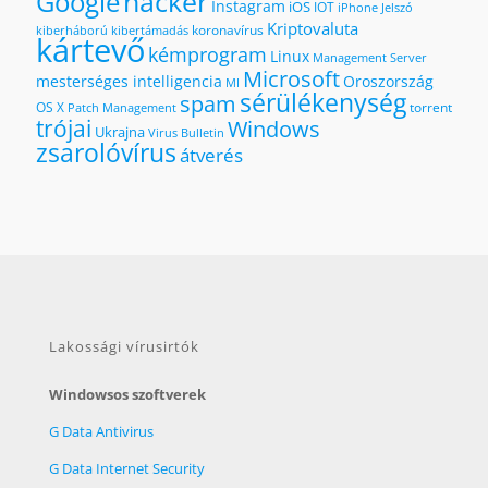
hacker
Google
Instagram
iOS
IOT
iPhone
Jelszó
Kriptovaluta
koronavírus
kiberháború
kibertámadás
kártevő
kémprogram
Linux
Management Server
Microsoft
mesterséges intelligencia
Oroszország
MI
sérülékenység
spam
OS X
torrent
Patch Management
trójai
Windows
Ukrajna
Virus Bulletin
zsarolóvírus
átverés
Lakossági vírusirtók
Windowsos szoftverek
G Data Antivirus
G Data Internet Security