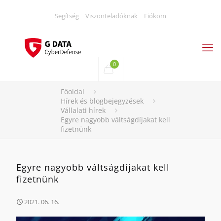
Segítség
Viszonteladóknak
Fiókom
0
Főoldal
Hírek és blogbejegyzések
Vállalati hírek
Egyre nagyobb váltságdíjakat kell
fizetnünk
Egyre nagyobb váltságdíjakat kell
fizetnünk
2021. 06. 16.