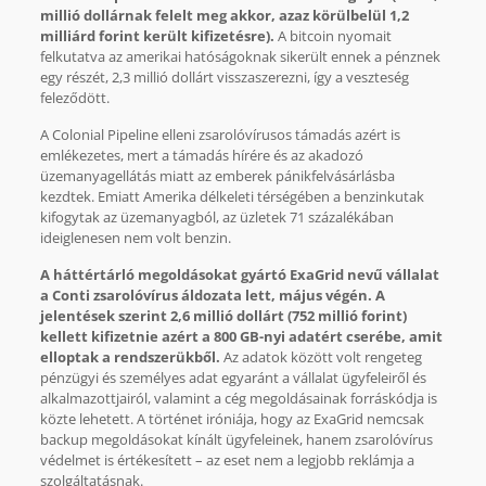
millió dollárnak felelt meg akkor, azaz körülbelül 1,2
milliárd forint került kifizetésre).
A bitcoin nyomait
felkutatva az amerikai hatóságoknak sikerült ennek a pénznek
egy részét, 2,3 millió dollárt visszaszerezni, így a veszteség
feleződött.
A Colonial Pipeline elleni zsarolóvírusos támadás azért is
emlékezetes, mert a támadás hírére és az akadozó
üzemanyagellátás miatt az emberek pánikfelvásárlásba
kezdtek. Emiatt Amerika délkeleti térségében a benzinkutak
kifogytak az üzemanyagból, az üzletek 71 százalékában
ideiglenesen nem volt benzin.
A háttértárló megoldásokat gyártó ExaGrid nevű vállalat
a Conti zsarolóvírus áldozata lett, május végén. A
jelentések szerint 2,6 millió dollárt (752 millió forint)
kellett kifizetnie azért a 800 GB-nyi adatért cserébe, amit
elloptak a rendszerükből.
Az adatok között volt rengeteg
pénzügyi és személyes adat egyaránt a vállalat ügyfeleiről és
alkalmazottjairól, valamint a cég megoldásainak forráskódja is
közte lehetett. A történet iróniája, hogy az ExaGrid nemcsak
backup megoldásokat kínált ügyfeleinek, hanem zsarolóvírus
védelmet is értékesített – az eset nem a legjobb reklámja a
szolgáltatásnak.