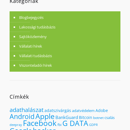
Kategóriák
Blogbejegyzés
Lakossági tudásbázis
Sajtóközlemény
Vállalati hírek
Vállalati tudásbázis
Viszonteladói hírek
Címkék
adathalászat
adatszivárgás
Adobe
adatvédelem
Apple
Android
BankGuard
Bitcoin
csalás
botnet
Facebook
G DATA
fbi
deepray
GDPR