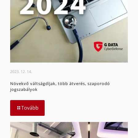
2023. 12. 14.
Növekvő váltságdíjak, több átverés, szaporodó
jogszabályok
Tovább