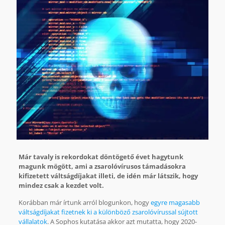
Már tavaly is rekordokat döntögető évet hagytunk
magunk mögött, ami a zsarolóvírusos támadásokra
kifizetett váltságdíjakat illeti, de idén már látszik, hogy
mindez csak a kezdet volt.
Korábban már írtunk arról blogunkon, hogy
egyre magasabb
váltságdíjakat fizetnek ki a különböző zsarolóvírussal sújtott
vállalatok
. A Sophos kutatása akkor azt mutatta, hogy 2020-