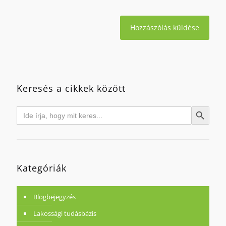
Keresés a cikkek között
Search
Search Button
for:
Kategóriák
Blogbejegyzés
Lakossági tudásbázis