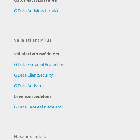
OS X (Mac) szoftverek
G Data Antivirus for Mac
Vállalati antivírus
Vállalati vírusvédelem
G Data EndpointProtection
G Data ClientSecurity
G Data AntiVirus
Levelezésvédelem
G Data Levelezésvédelem
Hasznos linkek