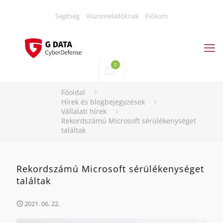
Segítség
Viszonteladóknak
Fiókom
0
Főoldal
Hírek és blogbejegyzések
Vállalati hírek
Rekordszámú Microsoft sérülékenységet
találtak
Rekordszámú Microsoft sérülékenységet
találtak
2021. 06. 22.