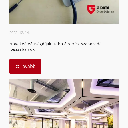
2023. 12. 14.
Növekvő váltságdíjak, több átverés, szaporodó
jogszabályok
Tovább