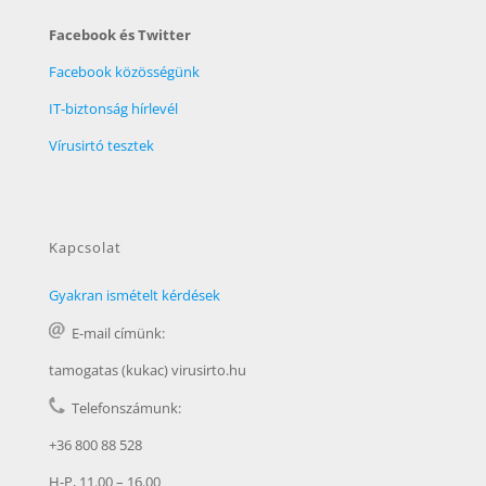
Facebook és Twitter
Facebook közösségünk
IT-biztonság hírlevél
Vírusirtó tesztek
Kapcsolat
Gyakran ismételt kérdések
E-mail címünk:
tamogatas (kukac) virusirto.hu
Telefonszámunk:
+36 800 88 528
H-P, 11.00 – 16.00