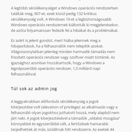
A legtöbb sérülékenységet a Windows operációs rendszerben
találták meg, 907-et, ezek közül pedig 132 kritikus
sérülékenység volt. A Windows 10-et a legbiztonságosabb
Windows operációs rendszernek kiáltották ki megjelenésekor,
de azóta folyamatosan fedezik fel a hibákat és a problémákat.
Ez azért is jelent gondot, mert hiába jelennek meg a
hibajavítások, ha a felhasználók nem telepítik azokat.
Világviszonylatban jelenleg minden harmadik támadás nem
frissített operációs rendszer vagy szoftver miatt történik. Az
igazsághoz azonban hozzátartozik, hogy a Windows a
legnépszerűbb operációs rendszer, 1,5 milliárd napi
felhasználóval.
Túl sok az admin jog
A leggyakrabban előforduló sérülékenység a jogok
kiterjesztése volt (elevation of privilege): az alkalmazás vagy a
felhasználó olyan jogokhoz juthatott hozzá, mely alapból nem
járt neki. A jogok kiterjesztésével a támadók „oldalsó mozgása”
könnyebbé és egyszerűbbé vált, a fertőzések hamarabb
terjedhettek át más, izoláltnak hitt rendszerre. Az esetek 44