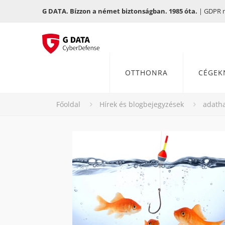
G DATA. Bízzon a német biztonságban. 1985 óta.
| GDPR me
OTTHONRA
CÉGEK
Főoldal
Hírek és blogbejegyzések
adatha