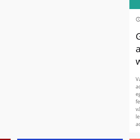
V
a
e
f
v
l
a