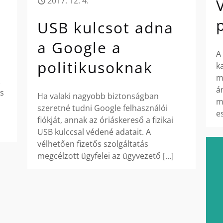
2017. 12. 4.
USB kulcsot adna
a Google a
A
politikusoknak
k
m
á
s
Ha valaki nagyobb biztonságban
m
szeretné tudni Google felhasználói
e
fiókját, annak az óriáskereső a fizikai
USB kulccsal védené adatait. A
vélhetően fizetős szolgáltatás
megcélzott ügyfelei az ügyvezető
[…]