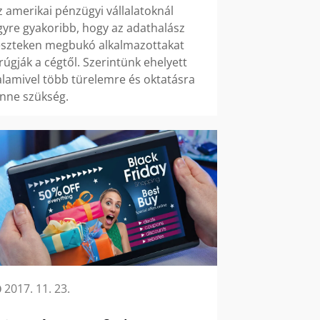
z amerikai pénzügyi vállalatoknál
gyre gyakoribb, hogy az adathalász
eszteken megbukó alkalmazottakat
irúgják a cégtől. Szerintünk ehelyett
alamivel több türelemre és oktatásra
enne szükség.
2017. 11. 23.