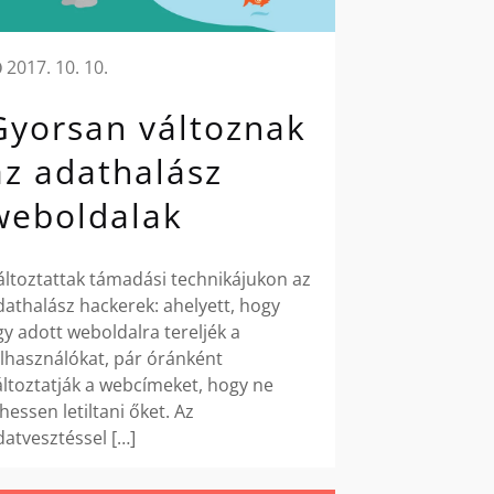
2017. 10. 10.
Gyorsan változnak
az adathalász
weboldalak
áltoztattak támadási technikájukon az
dathalász hackerek: ahelyett, hogy
gy adott weboldalra tereljék a
elhasználókat, pár óránként
áltoztatják a webcímeket, hogy ne
ehessen letiltani őket. Az
datvesztéssel
[…]