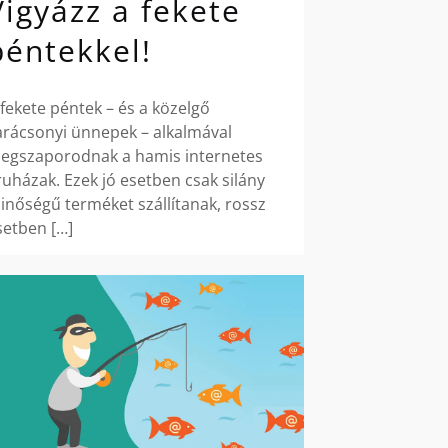
Vigyázz a fekete
péntekkel!
 fekete péntek – és a közelgő
arácsonyi ünnepek – alkalmával
egszaporodnak a hamis internetes
ruházak. Ezek jó esetben csak silány
inőségű terméket szállítanak, rossz
setben
[…]