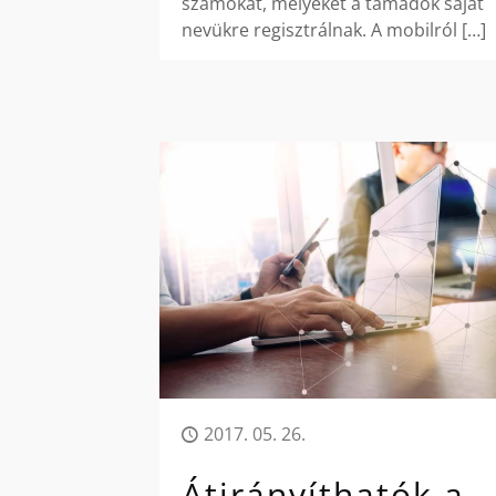
számokat, melyeket a támadók saját
nevükre regisztrálnak. A mobilról
[…]
2017. 05. 26.
Átirányíthatók a