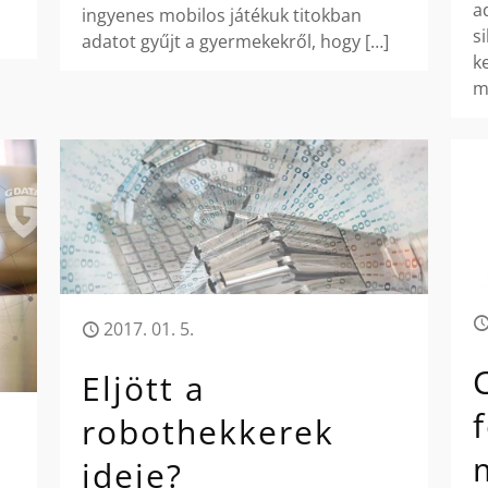
a
ingyenes mobilos játékuk titokban
s
adatot gyűjt a gyermekekről, hogy
[…]
k
m
2017. 01. 5.
Eljött a
robothekkerek
ideje?