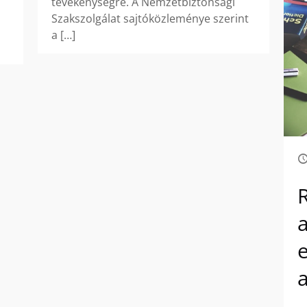
tevékenységre. A Nemzetbiztonsági
Szakszolgálat sajtóközleménye szerint
a
[…]