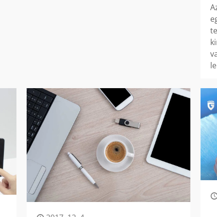
A
e
t
k
v
l