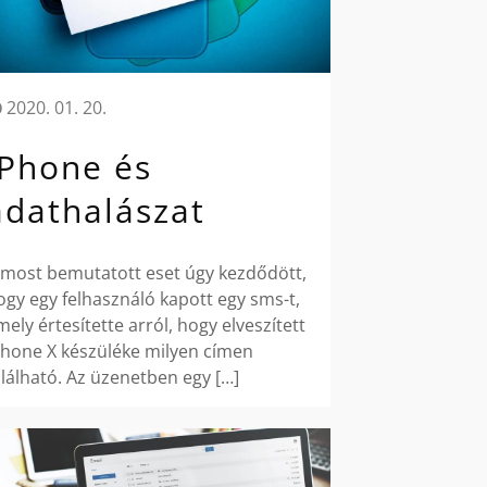
2020. 01. 20.
iPhone és
adathalászat
 most bemutatott eset úgy kezdődött,
ogy egy felhasználó kapott egy sms-t,
mely értesítette arról, hogy elveszített
Phone X készüléke milyen címen
alálható. Az üzenetben egy
[…]