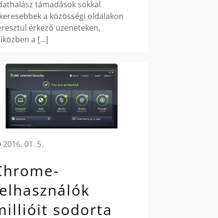
dathalász támadások sokkal
ikeresebbek a közösségi oldalakon
eresztül érkező üzeneteken,
iközben a
[…]
2016. 01. 5.
Chrome-
felhasználók
millióit sodorta