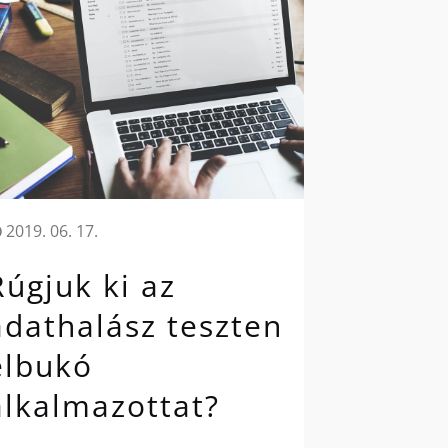
2019. 06. 17.
Rúgjuk ki az
adathalász teszten
elbukó
alkalmazottat?