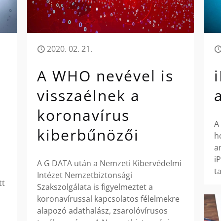
2020. 02. 21.
A WHO nevével is
visszaélnek a
koronavírus
A
kiberbűnözői
h
a
i
A G DATA után a Nemzeti Kibervédelmi
t
Intézet Nemzetbiztonsági
tt
Szakszolgálata is figyelmeztet a
koronavírussal kapcsolatos félelmekre
alapozó adathalász, zsarolóvírusos