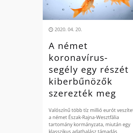
2020. 04. 20.
A német
koronavírus-
segély egy részét
kiberbűnözők
szerezték meg
Valószínű több tíz millió eurót veszíte
a német Észak-Rajna-Wesztfália
tartomány kormányzata, miután egy
klasszikus adathalász támadás