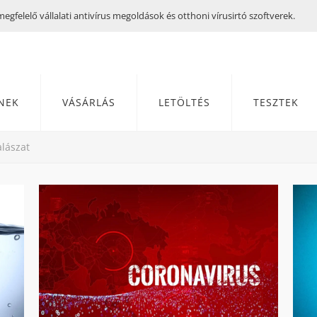
gfelelő vállalati antivírus megoldások és otthoni vírusirtó szoftverek.
NEK
VÁSÁRLÁS
LETÖLTÉS
TESZTEK
lászat