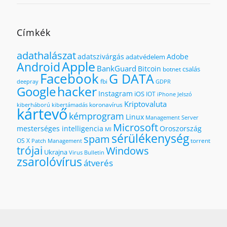
Címkék
adathalászat
adatszivárgás
Adobe
adatvédelem
Apple
Android
BankGuard
Bitcoin
csalás
botnet
Facebook
G DATA
fbi
deepray
GDPR
hacker
Google
Instagram
iOS
IOT
iPhone
Jelszó
Kriptovaluta
koronavírus
kiberháború
kibertámadás
kártevő
kémprogram
Linux
Management Server
Microsoft
mesterséges intelligencia
Oroszország
MI
sérülékenység
spam
OS X
torrent
Patch Management
trójai
Windows
Ukrajna
Virus Bulletin
zsarolóvírus
átverés