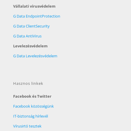
Vállalati vírusvédelem
G Data EndpointProtection
G Data ClientSecurity
G Data AntiVirus
Levelezésvédelem
G Data Levelezésvédelem
Hasznos linkek
Facebook és Twitter
Facebook közösségünk
IT-biztonság hírlevél
Vírusirtó tesztek