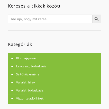
Keresés a cikkek között
Search
Search Button
for:
Kategóriák
Blogbejegyzés
Lakossági tudásbázis
Sajtóközlemény
Vállalati hírek
Vállalati tudásbázis
Viszonteladói hírek