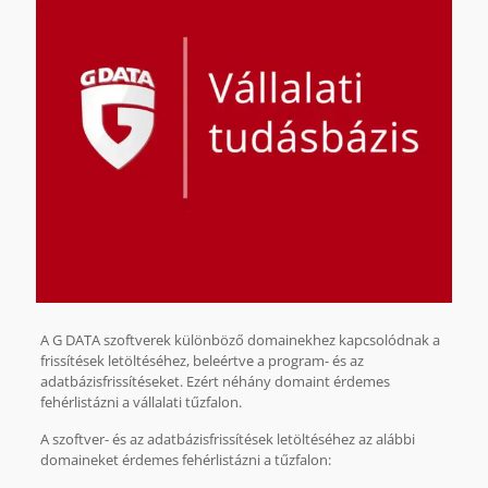
A G DATA szoftverek különböző domainekhez kapcsolódnak a
frissítések letöltéséhez, beleértve a program- és az
adatbázisfrissítéseket. Ezért néhány domaint érdemes
fehérlistázni a vállalati tűzfalon.
A szoftver- és az adatbázisfrissítések letöltéséhez az alábbi
domaineket érdemes fehérlistázni a tűzfalon: