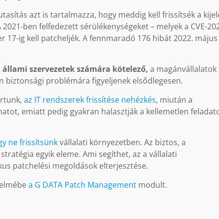
asítás azt is tartalmazza, hogy meddig kell frissítsék a kijel
A 2021-ben felfedezett sérülékenységeket – melyek a CVE-20
17-ig kell patcheljék. A fennmaradó 176 hibát 2022. május 
az állami szervezetek számára kötelező,
a magánvállalatok
n biztonsági problémára figyeljenek elsődlegesen.
írtunk,
az IT rendszerek frissítése nehézkés
, miután a
tot, emiatt pedig gyakran halasztják a kellemetlen feladato
gy ne frissítsünk
vállalati környezetben. Az biztos, a
stratégia egyik eleme. Ami segíthet, az a vállalati
kus patchelési megoldások elterjesztése.
gyelmébe
a G DATA Patch Management
modult.