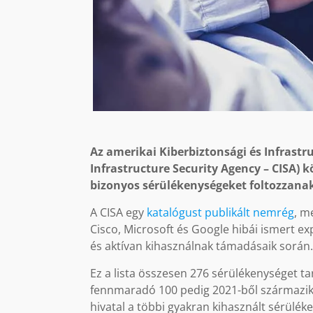
Az amerikai Kiberbiztonsági és Infrastru
Infrastructure Security Agency – CISA) 
bizonyos sérülékenységeket foltozzana
A CISA egy
katalógust publikált nemrég
, m
Cisco, Microsoft és Google hibái ismert e
és aktívan kihasználnak támadásaik során
Ez a lista összesen 276 sérülékenységet ta
fennmaradó 100 pedig 2021-ből származik. A
hivatal a többi gyakran kihasznált sérülék