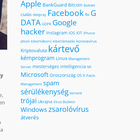
Apple
BankGuard
Bitcoin
botnet
Facebook
G
csalás
fbi
deepray
DATA
Google
GDPR
hacker
Instagram
iOS
IOT
iPhone
koronavírus
kiberháború
kibertámadás
Jelszó
kártevő
Kriptovaluta
kémprogram
Linux
Management
mesterséges intelligencia
MI
Server
Microsoft
gy
Oroszország
OS X
Patch
spam
Management
sérülékenység
torrent
e,
trójai
Ukrajna
sen
Virus Bulletin
zsarolóvírus
Windows
átverés
a
 a