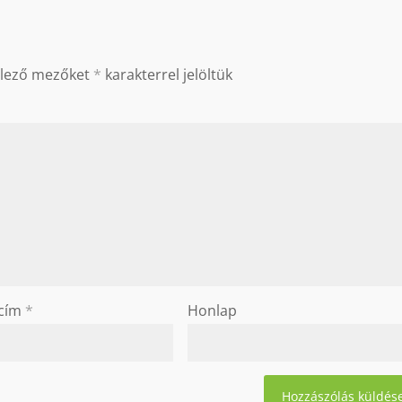
elező mezőket
*
karakterrel jelöltük
 cím
*
Honlap