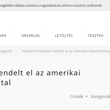
gfelelő vállalati antivírus megoldások és otthoni vírusirtó szoftverek.
NEK
VÁSÁRLÁS
LETÖLTÉS
TESZTEK
jegyzés
Kötelező frissítést rendelt el az amerikai kiberbiztons
rendelt el az amerikai
tal
Címkék
Kategóriá