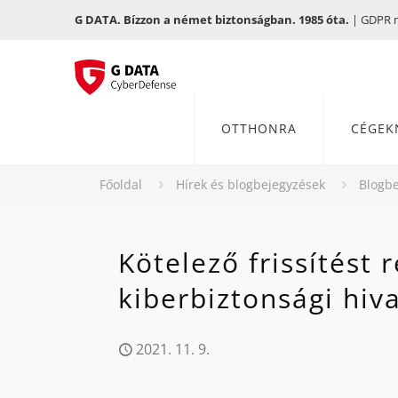
G DATA. Bízzon a német biztonságban. 1985 óta.
| GDPR me
OTTHONRA
CÉGEK
Főoldal
Hírek és blogbejegyzések
Blogbe
Kötelező frissítést 
kiberbiztonsági hiva
2021. 11. 9.