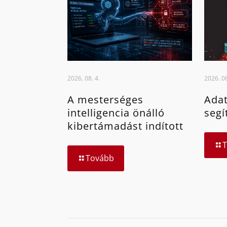
2026. 08. 4.
2026. 06
A mesterséges
Adat
intelligencia önálló
segí
kibertámadást indított
Tovább