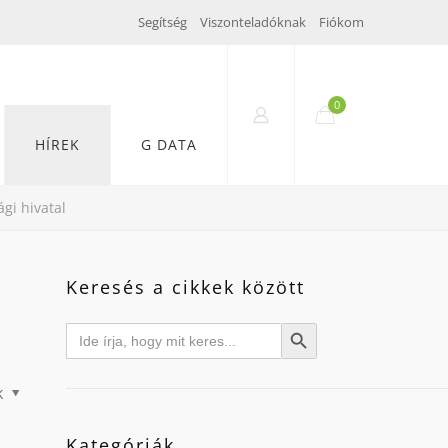
Segítség
Viszonteladóknak
Fiókom
0
HÍREK
G DATA
ági hivatal
Keresés a cikkek között
Search
Search Button
for:
k
Kategóriák