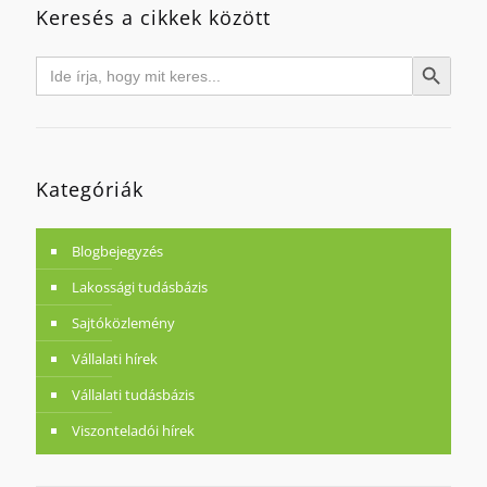
Keresés a cikkek között
Search
Search Button
for:
Kategóriák
Blogbejegyzés
Lakossági tudásbázis
Sajtóközlemény
Vállalati hírek
Vállalati tudásbázis
Viszonteladói hírek