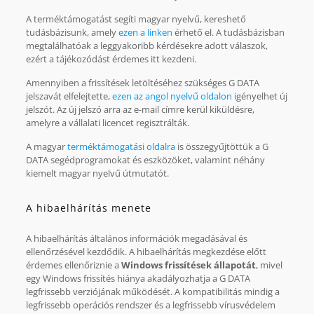
A terméktámogatást segíti magyar nyelvű, kereshető
tudásbázisunk, amely
ezen a linken
érhető el. A tudásbázisban
megtalálhatóak a leggyakoribb kérdésekre adott válaszok,
ezért a tájékozódást érdemes itt kezdeni.
Amennyiben a frissítések letöltéséhez szükséges G DATA
jelszavát elfelejtette,
ezen az angol nyelvű oldalon
igényelhet új
jelszót. Az új jelszó arra az e-mail címre kerül kiküldésre,
amelyre a vállalati licencet regisztrálták.
A magyar
terméktámogatási oldalra
is összegyűjtöttük a G
DATA segédprogramokat és eszközöket, valamint néhány
kiemelt magyar nyelvű útmutatót.
A hibaelhárítás menete
A hibaelhárítás általános információk megadásával és
ellenőrzésével kezdődik. A hibaelhárítás megkezdése előtt
érdemes ellenőriznie a
Windows frissítések állapotát
, mivel
egy Windows frissítés hiánya akadályozhatja a G DATA
legfrissebb verziójának működését. A kompatibilitás mindig a
legfrissebb operációs rendszer és a legfrissebb vírusvédelem