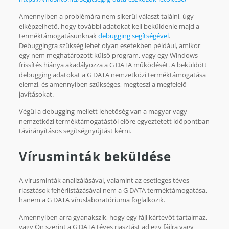
Amennyiben a problémára nem sikerül választ találni, úgy
elképzelhető, hogy további adatokat kell beküldenie majd a
terméktámogatásunknak
debugging segítségével
.
Debuggingra szükség lehet olyan esetekben például, amikor
egy nem meghatározott külső program, vagy egy Windows
frissítés hiánya akadályozza a G DATA működését. A beküldött
debugging adatokat a G DATA nemzetközi terméktámogatása
elemzi, és amennyiben szükséges, megteszi a megfelelő
javításokat.
Végül a debugging mellett lehetőség van a magyar vagy
nemzetközi terméktámogatástól előre egyeztetett időpontban
távirányításos segítségnyújtást kérni.
Vírusminták beküldése
A vírusminták analizálásával, valamint az esetleges téves
riasztások fehérlistázásával nem a G DATA terméktámogatása,
hanem a G DATA víruslaboratóriuma foglalkozik.
Amennyiben arra gyanakszik, hogy egy fájl kártevőt tartalmaz,
vagy Ön szerint a G DATA téves riasztást ad egy fájlra vagy