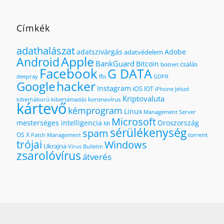
Címkék
adathalászat
adatszivárgás
Adobe
adatvédelem
Apple
Android
BankGuard
Bitcoin
csalás
botnet
Facebook
G DATA
fbi
deepray
GDPR
hacker
Google
Instagram
iOS
IOT
iPhone
Jelszó
Kriptovaluta
koronavírus
kiberháború
kibertámadás
kártevő
kémprogram
Linux
Management Server
Microsoft
mesterséges intelligencia
Oroszország
MI
sérülékenység
spam
OS X
torrent
Patch Management
trójai
Windows
Ukrajna
Virus Bulletin
zsarolóvírus
átverés