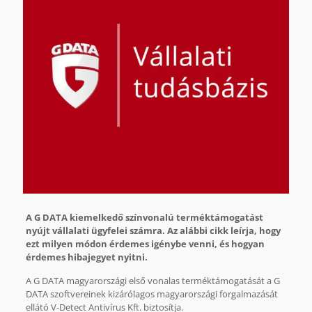
A G DATA kiemelkedő színvonalú terméktámogatást
nyújt vállalati ügyfelei számra. Az alábbi cikk leírja, hogy
ezt milyen módon érdemes igénybe venni, és hogyan
érdemes hibajegyet nyitni.
A G DATA magyarországi első vonalas terméktámogatását a G
DATA szoftvereinek kizárólagos magyarországi forgalmazását
ellátó V-Detect Antivírus Kft. biztosítja.