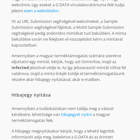
webcímre, úgy ezeket a G DATA víruslaboratóriuma felé tudja
jelezni
ezen a weboldalon
.
Itt az URL Submission segítségével webcímeket, a Sample
Submission segítségével fájlokat, a Mobil Sample Submission
segítségével pedig andoridos mintákat tud beküldeni. A minta
beküldése során ne felejtsen el visszajelzést kérni a mintával
kapcsolatban.
Amennyiben a magyar terméktámogatás számára szeretne
eljuttatni egy mintát, kérjük, hogy azt tömörítse, majd az
infected
jelszóval védje le. Az így jelszavazott mintát töltse fel
valahova, majd a minta linkjét küldje el terméktámogatásunk
részére akár hibajegy nyitásával, akár e-mailben.
Hibajegy nyitása
Amennyiben a tudásbázisban nem találja meg a választ
kérdésére, lehetősége van
hibajegyet nyitni
a magyar
terméktámogatás felé.
A hibajegy megnyitásakor kérjük, hogy a lehető legtöbb
információt adja meg, beleértve a G DATA és az érintett