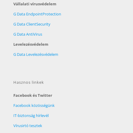
Vállalati vírusvédelem
G Data EndpointProtection
G Data ClientSecurity
G Data AntiVirus
Levelezésvédelem
G Data Levelezésvédelem
Hasznos linkek
Facebook és Twitter
Facebook közösségünk
IT-biztonság hírlevél
Vírusirtó tesztek