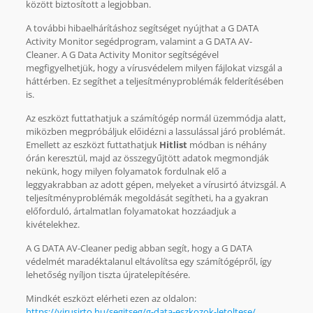
között biztosított a legjobban.
A további hibaelhárításhoz segítséget nyújthat a G DATA
Activity Monitor segédprogram, valamint a G DATA AV-
Cleaner. A G Data Activity Monitor segítségével
megfigyelhetjük, hogy a vírusvédelem milyen fájlokat vizsgál a
háttérben. Ez segíthet a teljesítményproblémák felderítésében
is.
Az eszközt futtathatjuk a számítógép normál üzemmódja alatt,
miközben megpróbáljuk előidézni a lassulással járó problémát.
Emellett az eszközt futtathatjuk
Hitlist
módban is néhány
órán keresztül, majd az összegyűjtött adatok megmondják
nekünk, hogy milyen folyamatok fordulnak elő a
leggyakrabban az adott gépen, melyeket a vírusirtó átvizsgál. A
teljesítményproblémák megoldását segítheti, ha a gyakran
előforduló, ártalmatlan folyamatokat hozzáadjuk a
kivételekhez.
A G DATA AV-Cleaner pedig abban segít, hogy a G DATA
védelmét maradéktalanul eltávolítsa egy számítógépről, így
lehetőség nyíljon tiszta újratelepítésére.
Mindkét eszközt elérheti ezen az oldalon:
https://virusirto.hu/segitseg/g-data-eszkozok-letoltese/