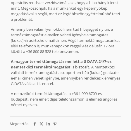
operációs rendszer verziószámát, azt, hogy a hiba hány klienst
érint. Megköszönjük, ha a munkánkat egy képernyőkép
megadásával is segíti, mert ez legtöbbször egyértelműbbé teszi
a problémát.
Amennyiben valamilyen okból nem tud hibajegyet nyitni, a
terméktámogatást e-mailen veheti igénybe a tamogatas
[kukac] virusirto.hu email címen. Végül terméktámogatásunkat
eléri telefonon is, munkanapokon reggel 9 és délután 17 óra
között a +36 800 88 528 telefonszámon.
A magyar terméktámogatás mellett a G DATA 24/7-es
nemzetközi terméktámogatást is biztosít.
A nemzetközi
vállalati terméktámogatást a support-en-b2b [kukac] gdata.de
e-mail címen veheti igénybe, amennyiben rendelkezik érvényes
G DATA vállalati licenccel.
A nemzetközi terméktámogatást a +36 1 999 6709-es
budapesti, nem emelt díjas telefonszámon is elérheti angol és
német nyelven.
Megosztás